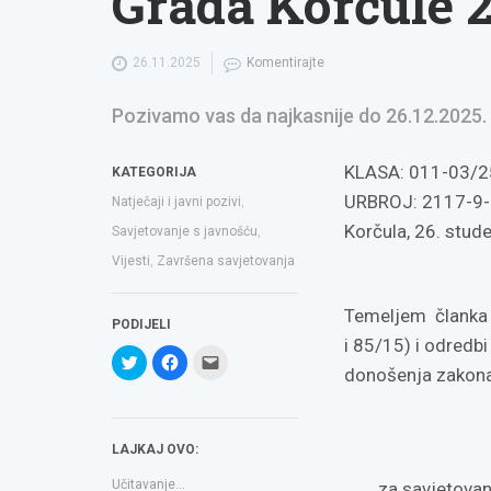
Grada Korčule 2
26.11.2025
Komentirajte
Pozivamo vas da najkasnije do 26.12.2025. 
KLASA: 011-03/2
KATEGORIJA
URBROJ: 2117-9-
Natječaji i javni pozivi
,
Korčula, 26. stud
Savjetovanje s javnošću
,
Vijesti
,
Završena savjetovanja
Temeljem članka 1
PODIJELI
i 85/15) i odredb
Podijeli
Klikom
Click
na
podijelite
to
donošenja zakona,
Twitteru
na
email
(Otvara
Facebooku(Otvara
a
se
se
link
u
u
to
novom
novom
a
LAJKAJ OVO:
prozoru)
prozoru)
friend(Otvara
se
u
Učitavanje...
za savjetovan
novom