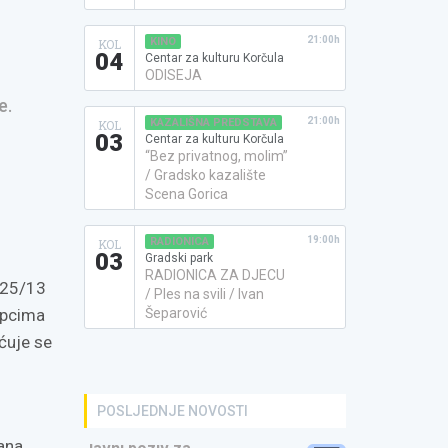
21:00h
KINO
KOL
04
Centar za kulturu Korčula
ODISEJA
e.
21:00h
KAZALIŠNA PREDSTAVA
KOL
03
Centar za kulturu Korčula
“Bez privatnog, molim”
/ Gradsko kazalište
Scena Gorica
19:00h
RADIONICA
KOL
03
Gradski park
RADIONICA ZA DJECU
 25/13
/ Ples na svili / Ivan
Šeparović
upcima
ćuje se
POSLJEDNJE NOVOSTI
ana