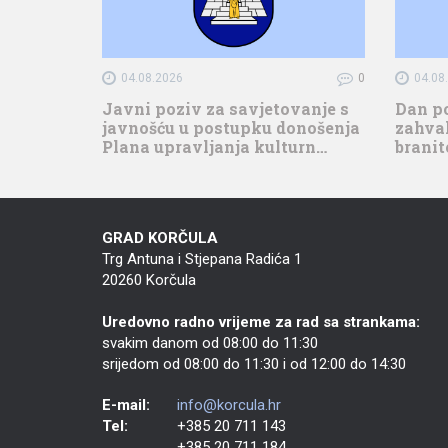
04.08.2026
0
04.08
Javni poziv za savjetovanje s
Dan p
javnošću u postupku donošenja
zahval
Plana upravljanja kulturn…
branit
GRAD KORČULA
Trg Antuna i Stjepana Radića 1
20260 Korčula
Uredovno radno vrijeme za rad sa strankama:
svakim danom od 08:00 do 11:30
srijedom od 08:00 do 11:30 i od 12:00 do 14:30
E-mail:
info@korcula.hr
Tel:
+385 20 711 143
+385 20 711 184