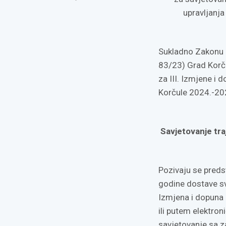
prozoru)
upravljanj
Sukladno Zakonu 
83/23) Grad Korču
za III. Izmjene i
Korčule 2024.-20
Savjetovanje tr
Pozivaju se preds
godine dostave sv
Izmjena i dopuna 
ili putem elektro
savjetovanje sa z