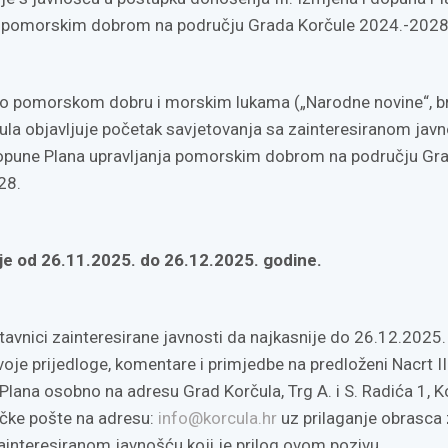
a pomorskim dobrom na području Grada Korčule 2024.-2028
o pomorskom dobru i morskim lukama („Narodne novine“, br
la objavljuje početak savjetovanja sa zainteresiranom jav
 dopune Plana upravljanja pomorskim dobrom na području Gr
28.
aje od
26.11.2025. do 26.12.2025. godine.
tavnici zainteresirane javnosti da najkasnije do 26.12.2025.
oje prijedloge, komentare i primjedbe na predloženi Nacrt II
Plana osobno na adresu Grad Korčula, Trg A. i S. Radića 1, K
ničke pošte na adresu:
info@korcula.hr
uz prilaganje obrasca
ainteresiranom javnošću koji je prilog ovom pozivu.