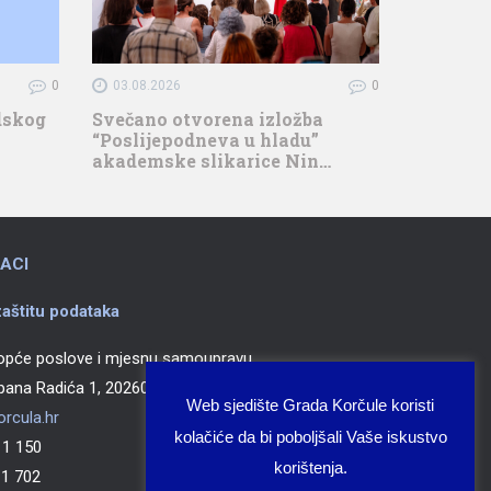
0
03.08.2026
0
adskog
Svečano otvorena izložba
“Poslijepodneva u hladu”
akademske slikarice Nin…
ACI
aštitu podataka
 opće poslove i mjesnu samoupravu
epana Radića 1, 20260 Korčula
Web sjedište Grada Korčule koristi
rcula.hr
kolačiće da bi poboljšali Vaše iskustvo
 150
korištenja.
 702