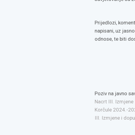
Prijedlozi, koment
napisani, uz jasno
odnose, te bi
Poziv na javno sav
Nacrt III. Izmjen
Korčule 2024.-20
III. Izmjene i dop