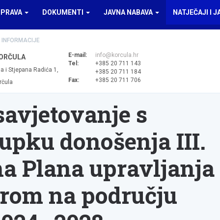
UPRAVA
DOKUMENTI
JAVNA NABAVA
NATJEČAJI I J
 INFORMACIJE
E-mail:
info@korcula.hr
ORČULA
Tel:
+385 20 711 143
a i Stjepana Radića 1,
+385 20 711 184
Fax:
+385 20 711 706
rčula
savjetovanje s
upku donošenja III.
a Plana upravljanja
rom na području