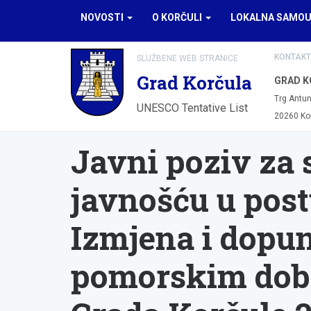
NOVOSTI
O KORČULI
LOKALNA SAMO
KONTAKT
SLUŽBENE WEB STRANICE
Grad Korčula
GRAD K
Trg Antun
UNESCO Tentative List
20260 Ko
Javni poziv za 
javnošću u post
Izmjena i dopun
pomorskim dob