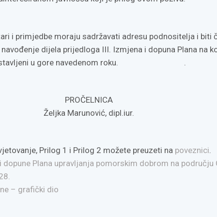
ari i primjedbe moraju sadržavati adresu podnositelja i biti 
 navođenje dijela prijedloga III. Izmjena i dopuna Plana na k
ti dostavljeni u gore navedenom roku. .
PROČELNICA
Željka Marunović, dipl.iur.
jetovanje, Prilog 1 i Prilog 2 možete preuzeti na
poveznici
.
e i dopune Plana upravljanja pomorskim dobrom na području
28.
une – grafički dio