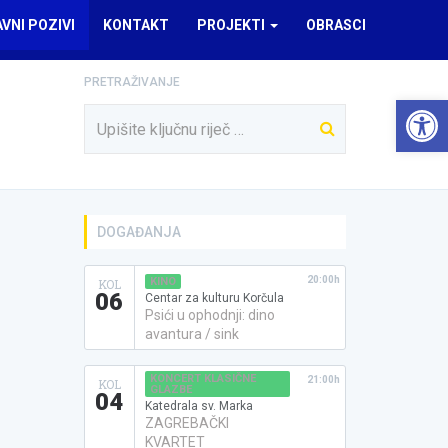
AVNI POZIVI
KONTAKT
PROJEKTI
OBRASCI
PRETRAŽIVANJE
Open 
DOGAĐANJA
20:00h
KINO
KOL
06
Centar za kulturu Korčula
Psići u ophodnji: dino
avantura / sink
KONCERT KLASIČNE
21:00h
KOL
GLAZBE
04
Katedrala sv. Marka
ZAGREBAČKI
KVARTET