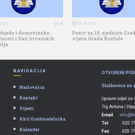
.2026
0
04.08.2026
objede i domovinske
Poziv za 15. sjednicu Gr
nosti i Dan hrvatskih
vijeća Grada Korčule
elja
NAVIGACIJA
OTVORENI POD
Službenica za z
Naslovnica
Kontakt
Upravni odjel za
Trg Antuna i Stj
Vijesti
Email
:
info@ko
Akti Gradonačelnika
Tel
: 020 711
Kalendar
Fax
: 020 711