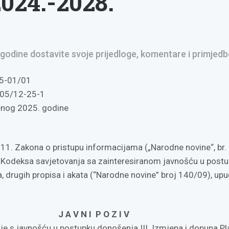
024.-2028.
godine dostavite svoje prijedloge, komentare i primjedb
5-01/01
05/12-25-1
enog 2025. godine
1. Zakona o pristupu informacijama („Narodne novine“, br.
i Kodeksa savjetovanja sa zainteresiranom javnošću u post
 drugih propisa i akata (“Narodne novine” broj 140/09), upu
J A V N I P O Z I V
je s javnošću u postupku donošenja III. Izmjena i dopuna Pl