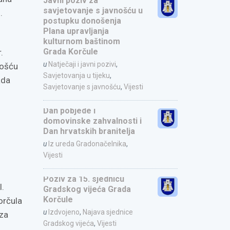
Javni poziv za
savjetovanje s javnošću u
.
postupku donošenja
Plana upravljanja
kulturnom baštinom
Grada Korčule
.
u
Natječaji i javni pozivi
,
nošću
Savjetovanja u tijeku
,
ada
Savjetovanje s javnošću
,
Vijesti
Dan pobjede i
domovinske zahvalnosti i
Dan hrvatskih branitelja
u
Iz ureda Gradonačelnika
,
Vijesti
Poziv za 15. sjednicu
I.
Gradskog vijeća Grada
Korčule
orčula
u
Izdvojeno
,
Najava sjednice
 za
Gradskog vijeća
,
Vijesti