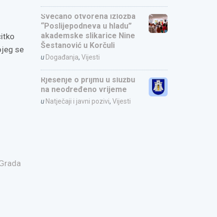
Svečano otvorena izložba
“Poslijepodneva u hladu”
akademske slikarice Nine
čitko
Šestanović u Korčuli
ojeg se
u
Događanja
,
Vijesti
Rješenje o prijmu u službu
na neodređeno vrijeme
u
Natječaji i javni pozivi
,
Vijesti
 Grada