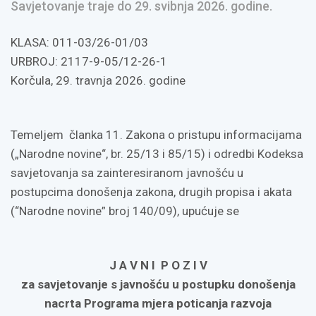
Savjetovanje traje do 29. svibnja 2026. godine.
KLASA: 011-03/26-01/03
URBROJ: 2117-9-05/12-26-1
Korčula, 29. travnja 2026. godine
Temeljem članka 11. Zakona o pristupu informacijama
(„Narodne novine“, br. 25/13 i 85/15) i odredbi Kodeksa
savjetovanja sa zainteresiranom javnošću u
postupcima donošenja zakona, drugih propisa i akata
(“Narodne novine” broj 140/09), upućuje se
J A V N I P O Z I V
za savjetovanje s javnošću u postupku donošenja
nacrta Programa mjera poticanja razvoja