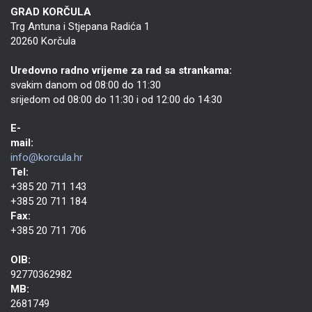
GRAD KORČULA
Trg Antuna i Stjepana Radića 1
20260 Korčula
Uredovno radno vrijeme za rad sa strankama:
svakim danom od 08:00 do 11:30
srijedom od 08:00 do 11:30 i od 12:00 do 14:30
E-
mail:
info@korcula.hr
Tel:
+385 20 711 143
+385 20 711 184
Fax:
+385 20 711 706
OIB:
92770362982
MB:
2681749