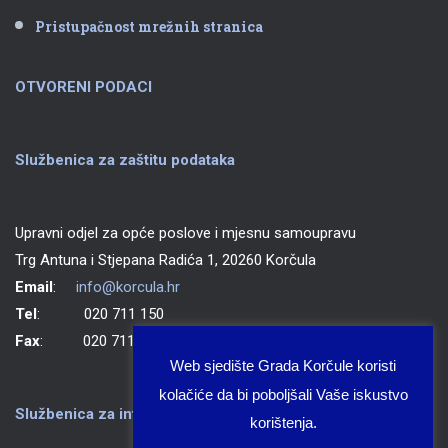
Pristupačnost mrežnih stranica
OTVORENI PODACI
Službenica za zaštitu podataka
Upravni odjel za opće poslove i mjesnu samoupravu
Trg Antuna i Stjepana Radića 1, 20260 Korčula
Email
:
info@korcula.hr
Tel
: 020 711 150
Fax
: 020 711 702
Web sjedište Grada Korčule koristi
kolačiće da bi poboljšali Vaše iskustvo
Službenica za informiranje Grada Korčule
korištenja.