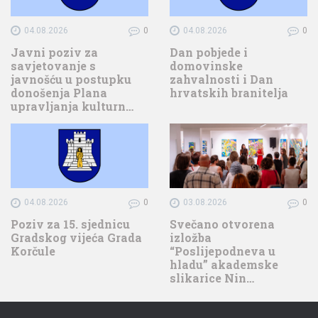
04.08.2026
0
04.08.2026
0
Javni poziv za
Dan pobjede i
savjetovanje s
domovinske
javnošću u postupku
zahvalnosti i Dan
donošenja Plana
hrvatskih branitelja
upravljanja kulturn…
04.08.2026
0
03.08.2026
0
Poziv za 15. sjednicu
Svečano otvorena
Gradskog vijeća Grada
izložba
Korčule
“Poslijepodneva u
hladu” akademske
slikarice Nin…