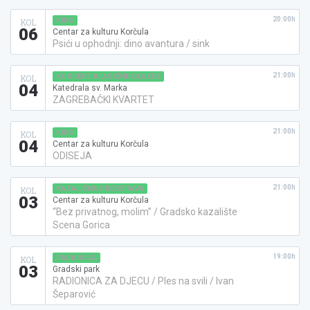
20:00h
KINO
KOL
06
Centar za kulturu Korčula
Psići u ophodnji: dino avantura / sink
21:00h
KONCERT KLASIČNE GLAZBE
KOL
04
Katedrala sv. Marka
ZAGREBAČKI KVARTET
21:00h
KINO
KOL
04
Centar za kulturu Korčula
ODISEJA
21:00h
KAZALIŠNA PREDSTAVA
KOL
03
Centar za kulturu Korčula
“Bez privatnog, molim” / Gradsko kazalište
Scena Gorica
19:00h
RADIONICA
KOL
03
Gradski park
RADIONICA ZA DJECU / Ples na svili / Ivan
Šeparović