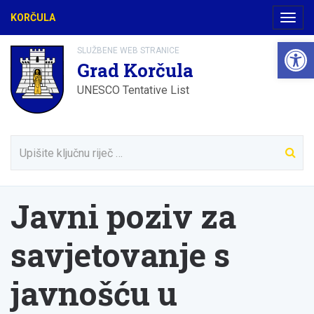
KORČULA
Navig
Open 
SLUŽBENE WEB STRANICE
Grad Korčula
UNESCO Tentative List
Javni poziv za
savjetovanje s
javnošću u