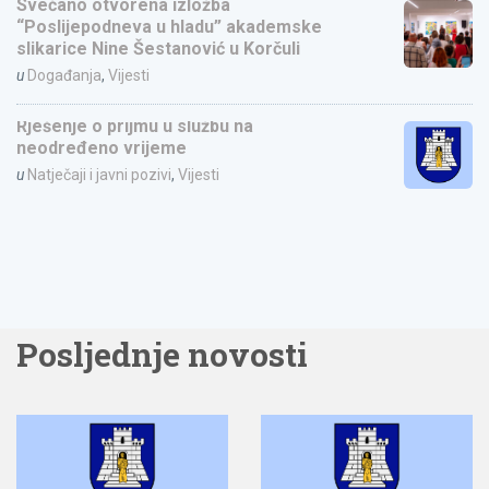
Svečano otvorena izložba
“Poslijepodneva u hladu” akademske
slikarice Nine Šestanović u Korčuli
u
Događanja
,
Vijesti
Rješenje o prijmu u službu na
neodređeno vrijeme
u
Natječaji i javni pozivi
,
Vijesti
Posljednje novosti