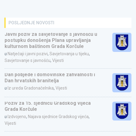
POSLJEDNJE NOVOSTI
Javni poziv za savjetovanje s javnošću u
postupku donošenja Plana upravljanja
kulturnom baštinom Grada Korčule
u
Natječaji i javni pozivi
,
Savjetovanja u tijeku
,
Savjetovanje s javnošću
,
Vijesti
Dan pobjede i domovinske zahvalnosti i
Dan hrvatskih branitelja
u
Iz ureda Gradonačelnika
,
Vijesti
Poziv za 15. sjednicu Gradskog vijeća
Grada Korčule
u
Izdvojeno
,
Najava sjednice Gradskog vijeća
,
Vijesti