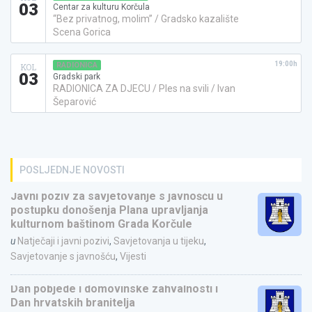
03
Centar za kulturu Korčula
“Bez privatnog, molim” / Gradsko kazalište
Scena Gorica
19:00h
RADIONICA
KOL
03
Gradski park
RADIONICA ZA DJECU / Ples na svili / Ivan
Šeparović
POSLJEDNJE NOVOSTI
Javni poziv za savjetovanje s javnošću u
postupku donošenja Plana upravljanja
kulturnom baštinom Grada Korčule
u
Natječaji i javni pozivi
,
Savjetovanja u tijeku
,
Savjetovanje s javnošću
,
Vijesti
Dan pobjede i domovinske zahvalnosti i
Dan hrvatskih branitelja