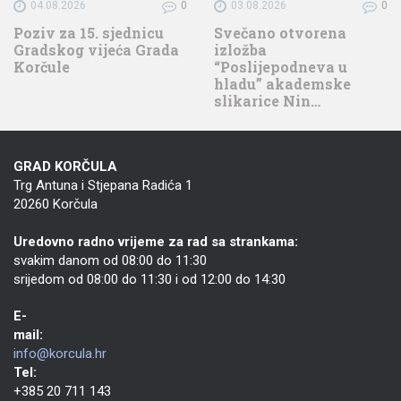
04.08.2026
0
03.08.2026
0
Poziv za 15. sjednicu
Svečano otvorena
Gradskog vijeća Grada
izložba
Korčule
“Poslijepodneva u
hladu” akademske
slikarice Nin…
GRAD KORČULA
Trg Antuna i Stjepana Radića 1
20260 Korčula
Uredovno radno vrijeme za rad sa strankama:
svakim danom od 08:00 do 11:30
srijedom od 08:00 do 11:30 i od 12:00 do 14:30
E-
mail:
info@korcula.hr
Tel:
+385 20 711 143