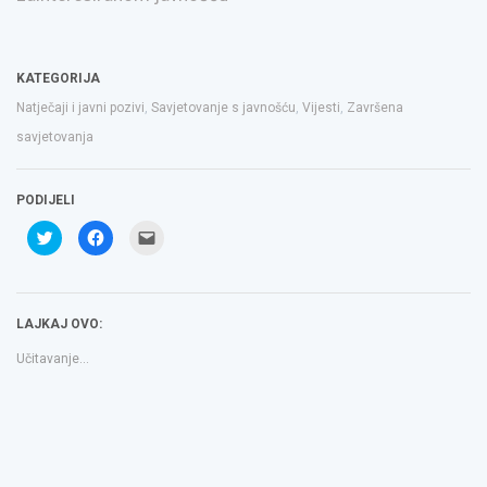
KATEGORIJA
Natječaji i javni pozivi
,
Savjetovanje s javnošću
,
Vijesti
,
Završena
savjetovanja
PODIJELI
Podijeli
Klikom
Click
na
podijelite
to
Twitteru
na
email
(Otvara
Facebooku(Otvara
a
se
se
link
u
u
to
novom
novom
a
LAJKAJ OVO:
prozoru)
prozoru)
friend(Otvara
se
u
Učitavanje...
novom
prozoru)