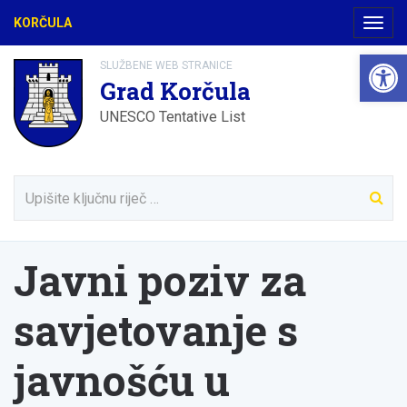
KORČULA
Navig
Open 
SLUŽBENE WEB STRANICE
Grad Korčula
UNESCO Tentative List
Javni poziv za
savjetovanje s
javnošću u