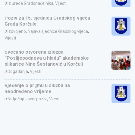
u
Iz ureda Gradonačelnika
,
Vijesti
Poziv za 15. sjednicu Gradskog vijeća
Grada Korčule
u
Izdvojeno
,
Najava sjednice Gradskog vijeća
,
Vijesti
Svečano otvorena izložba
“Poslijepodneva u hladu” akademske
slikarice Nine Šestanović u Korčuli
u
Događanja
,
Vijesti
Rješenje o prijmu u službu na
neodređeno vrijeme
u
Natječaji i javni pozivi
,
Vijesti