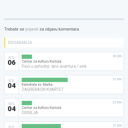
Trebate se
prijaviti
za objavu komentara.
DOGAĐANJA
20:00h
KINO
KOL
06
Centar za kulturu Korčula
Psići u ophodnji: dino avantura / sink
21:00h
KONCERT KLASIČNE GLAZBE
KOL
04
Katedrala sv. Marka
ZAGREBAČKI KVARTET
21:00h
KINO
KOL
04
Centar za kulturu Korčula
ODISEJA
21:00h
KAZALIŠNA PREDSTAVA
KOL