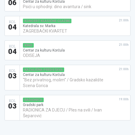
06
Centar za kulturu Korčula
Psići u ophodnji: dino avantura / sink
21:00h
KONCERT KLASIČNE GLAZBE
KOL
04
Katedrala sv. Marka
ZAGREBAČKI KVARTET
21:00h
KINO
KOL
04
Centar za kulturu Korčula
ODISEJA
21:00h
KAZALIŠNA PREDSTAVA
KOL
03
Centar za kulturu Korčula
“Bez privatnog, molim” / Gradsko kazalište
Scena Gorica
19:00h
RADIONICA
KOL
03
Gradski park
RADIONICA ZA DJECU / Ples na svili / Ivan
Šeparović