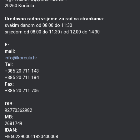
20260 Korčula
Uredovno radno vrijeme za rad sa strankama:
svakim danom od 08:00 do 11:30
srijedom od 08:00 do 11:30 i od 12:00 do 14:30
E-
mail:
info@korcula.hr
Tel:
+385 20 711 143
+385 20 711 184
Fax:
+385 20 711 706
OIB:
92770362982
MB:
2681749
IBAN:
HR5023900011820400008