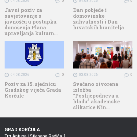
04.08.2026
0
04.08.2026
0
Javni poziv za
Dan pobjede i
savjetovanje s
domovinske
javnošću u postupku
zahvalnosti i Dan
donošenja Plana
hrvatskih branitelja
upravljanja kulturn…
04.08.2026
0
03.08.2026
0
Poziv za 15. sjednicu
Svečano otvorena
Gradskog vijeća Grada
izložba
Korčule
“Poslijepodneva u
hladu” akademske
slikarice Nin…
GRAD KORČULA
Trg Antuna i Stjepana Radića 1