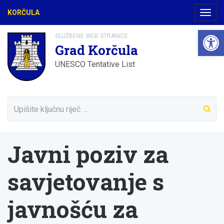
KORČULA
Navig
Open 
SLUŽBENE WEB STRANICE
Grad Korčula
UNESCO Tentative List
Javni poziv za
savjetovanje s
javnošću za