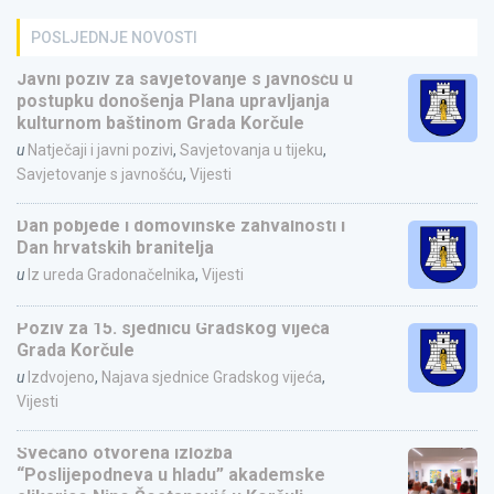
POSLJEDNJE NOVOSTI
Javni poziv za savjetovanje s javnošću u
postupku donošenja Plana upravljanja
kulturnom baštinom Grada Korčule
u
Natječaji i javni pozivi
,
Savjetovanja u tijeku
,
Savjetovanje s javnošću
,
Vijesti
Dan pobjede i domovinske zahvalnosti i
Dan hrvatskih branitelja
u
Iz ureda Gradonačelnika
,
Vijesti
Poziv za 15. sjednicu Gradskog vijeća
Grada Korčule
u
Izdvojeno
,
Najava sjednice Gradskog vijeća
,
Vijesti
Svečano otvorena izložba
“Poslijepodneva u hladu” akademske