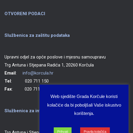
OTVORENI PODACI
Službenica za zaštitu podataka
Upravni odjel za opće poslove i mjesnu samoupravu
Trg Antuna i Stjepana Radića 1, 20260 Korčula
Email
:
info@korcula.hr
Tel
: 020 711 150
Fax
: 020 711 702
Web sjedište Grada Korčule koristi
kolačiće da bi poboljšali Vaše iskustvo
Službenica za informiranje Grada Korčule
korištenja.
Prihvati
Pravila kolačića
Trg Antuna i Stjepana Radića 1, 20260 Korčula