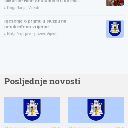
slikarice Nine Šestanović u Korčuli
u
Događanja
,
Vijesti
Rješenje o prijmu u službu na
neodređeno vrijeme
u
Natječaji i javni pozivi
,
Vijesti
Posljednje novosti