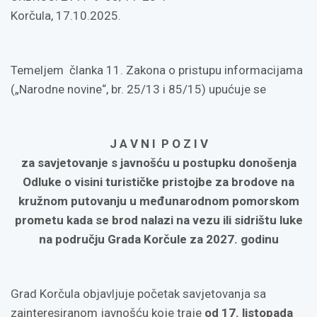
Korčula, 17.10.2025.
Temeljem članka 11. Zakona o pristupu informacijama
(„Narodne novine“, br. 25/13 i 85/15) upućuje se
J A V N I P O Z I V
za savjetovanje s javnošću u postupku donošenja
Odluke o visini turističke pristojbe za brodove na
kružnom putovanju u međunarodnom pomorskom
prometu kada se brod nalazi na vezu ili sidrištu luke
na području Grada Korčule za 2027. godinu
Grad Korčula objavljuje početak savjetovanja sa
zainteresiranom javnošću koje traje
od 17. listopada