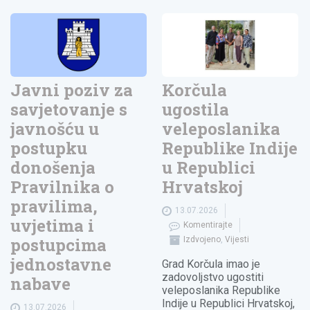
Javni poziv za
Korčula
savjetovanje s
ugostila
javnošću u
veleposlanika
postupku
Republike Indije
donošenja
u Republici
Pravilnika o
Hrvatskoj
pravilima,
13.07.2026
uvjetima i
Komentirajte
postupcima
Izdvojeno
,
Vijesti
jednostavne
Grad Korčula imao je
zadovoljstvo ugostiti
nabave
veleposlanika Republike
Indije u Republici Hrvatskoj,
13.07.2026