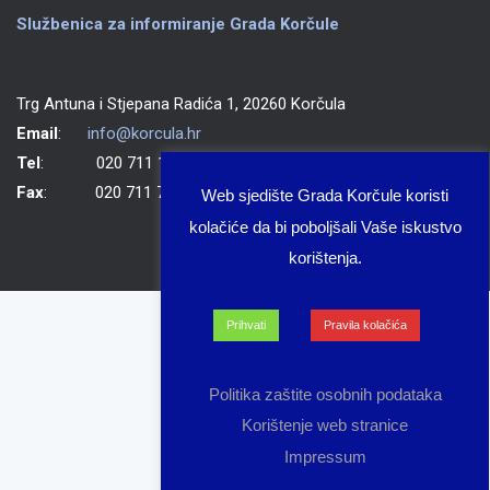
Službenica za informiranje Grada Korčule
Trg Antuna i Stjepana Radića 1, 20260 Korčula
Email
:
info@korcula.hr
Tel
: 020 711 150
Fax
: 020 711 702
Web sjedište Grada Korčule koristi
kolačiće da bi poboljšali Vaše iskustvo
korištenja.
Prihvati
Pravila kolačića
Politika zaštite osobnih podataka
Korištenje web stranice
Impressum