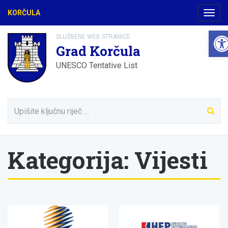
KORČULA
Navig
Ope
SLUŽBENE WEB STRANICE
Grad Korčula
UNESCO Tentative List
Kategorija:
Vijesti