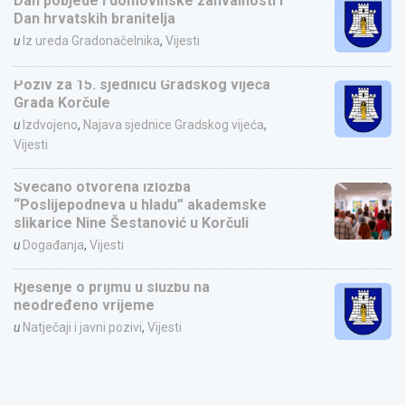
Dan pobjede i domovinske zahvalnosti i
Dan hrvatskih branitelja
u
Iz ureda Gradonačelnika
,
Vijesti
Poziv za 15. sjednicu Gradskog vijeća
Grada Korčule
u
Izdvojeno
,
Najava sjednice Gradskog vijeća
,
Vijesti
Svečano otvorena izložba
“Poslijepodneva u hladu” akademske
slikarice Nine Šestanović u Korčuli
u
Događanja
,
Vijesti
Rješenje o prijmu u službu na
neodređeno vrijeme
u
Natječaji i javni pozivi
,
Vijesti