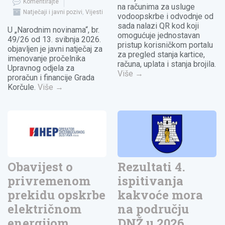
Komentirajte
na računima za usluge
Natječaji i javni pozivi
,
Vijesti
vodoopskrbe i odvodnje od
sada nalazi QR kod koji
U „Narodnim novinama“, br.
omogućuje jednostavan
49/26 od 13. svibnja 2026.
pristup korisničkom portalu
objavljen je javni natječaj za
za pregled stanja kartice,
imenovanje pročelnika
računa, uplata i stanja brojila.
Upravnog odjela za
Više
→
proračun i financije Grada
Korčule.
Više
→
Obavijest o
Rezultati 4.
privremenom
ispitivanja
prekidu opskrbe
kakvoće mora
električnom
na području
energijom
DNŽ u 2026.