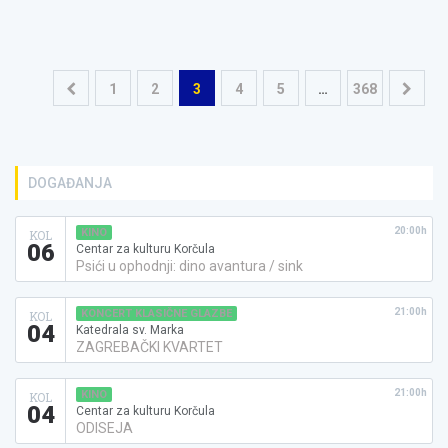
Navigacija
1
2
3
4
5
…
368
objava
DOGAĐANJA
20:00h
KINO
KOL
06
Centar za kulturu Korčula
Psići u ophodnji: dino avantura / sink
21:00h
KONCERT KLASIČNE GLAZBE
KOL
04
Katedrala sv. Marka
ZAGREBAČKI KVARTET
21:00h
KINO
KOL
04
Centar za kulturu Korčula
ODISEJA