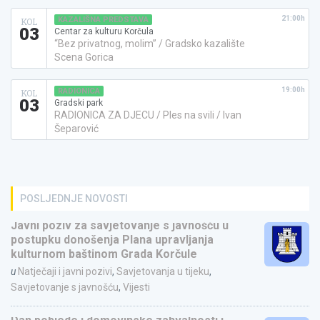
21:00h
KAZALIŠNA PREDSTAVA
KOL
03
Centar za kulturu Korčula
“Bez privatnog, molim” / Gradsko kazalište
Scena Gorica
19:00h
RADIONICA
KOL
03
Gradski park
RADIONICA ZA DJECU / Ples na svili / Ivan
Šeparović
POSLJEDNJE NOVOSTI
Javni poziv za savjetovanje s javnošću u
postupku donošenja Plana upravljanja
kulturnom baštinom Grada Korčule
u
Natječaji i javni pozivi
,
Savjetovanja u tijeku
,
Savjetovanje s javnošću
,
Vijesti