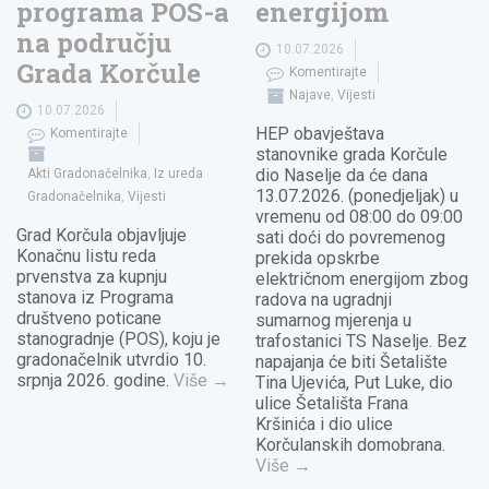
programa POS-a
energijom
na području
10.07.2026
Grada Korčule
Komentirajte
Najave
,
Vijesti
10.07.2026
HEP obavještava
Komentirajte
stanovnike grada Korčule
dio Naselje da će dana
Akti Gradonačelnika
,
Iz ureda
13.07.2026. (ponedjeljak) u
Gradonačelnika
,
Vijesti
vremenu od 08:00 do 09:00
Grad Korčula objavljuje
sati doći do povremenog
Konačnu listu reda
prekida opskrbe
prvenstva za kupnju
električnom energijom zbog
stanova iz Programa
radova na ugradnji
društveno poticane
sumarnog mjerenja u
stanogradnje (POS), koju je
trafostanici TS Naselje. Bez
gradonačelnik utvrdio 10.
napajanja će biti Šetalište
srpnja 2026. godine.
Više
→
Tina Ujevića, Put Luke, dio
ulice Šetališta Frana
Kršinića i dio ulice
Korčulanskih domobrana.
Više
→