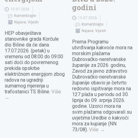
godini
15.07.2026
Komentirajte
15.07.2026
Najave
,
Vijesti
Komentirajte
Najave
,
Vijesti
HEP obavještava
stanovnike grada Korčule
Prema Programu
dio Biline da će dana
utvrđivanja kakvoće mora na
17.07.2026. (petak) u
morskim plažama
vremenu od 08:00 do 09:00
Dubrovačko-neretvanske
sati doći do povremenog
županije za 2026. godinu,
prekida opskrbe
Zavod za javno zdravstvo
električnom energijom zbog
Dubrovačko-neretvanske
radova na ugradnji
županije obavio je četvrto
sumarnog mjerenja u
redovno ispitivanje mora na
trafostanici TS Biline.
Više
127 plaža u periodu od 30.
→
lipnja do 09. srpnja 2026.
godine. Uzorci mora na
svim plažama odgovarali su
uvjetima Uredbe o kakvoći
mora za kupanje (NN
73/08).
Više
→