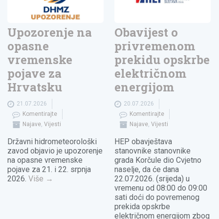
Upozorenje na
Obavijest o
opasne
privremenom
vremenske
prekidu opskrbe
pojave za
električnom
Hrvatsku
energijom
21.07.2026
20.07.2026
Komentirajte
Komentirajte
Najave
,
Vijesti
Najave
,
Vijesti
Državni hidrometeorološki
HEP obavještava
zavod objavio je upozorenje
stanovnike stanovnike
na opasne vremenske
grada Korčule dio Cvjetno
pojave za 21. i 22. srpnja
naselje, da će dana
2026.
Više
→
22.07.2026. (srijeda) u
vremenu od 08:00 do 09:00
sati doći do povremenog
prekida opskrbe
električnom energijom zbog