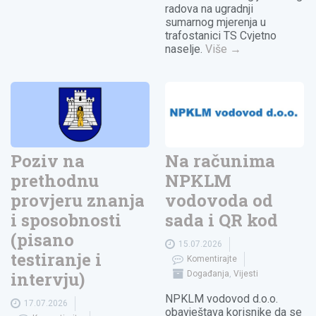
radova na ugradnji
sumarnog mjerenja u
trafostanici TS Cvjetno
naselje.
Više
→
Poziv na
Na računima
prethodnu
NPKLM
provjeru znanja
vodovoda od
i sposobnosti
sada i QR kod
(pisano
15.07.2026
testiranje i
Komentirajte
intervju)
Događanja
,
Vijesti
NPKLM vodovod d.o.o.
17.07.2026
obavještava korisnike da se