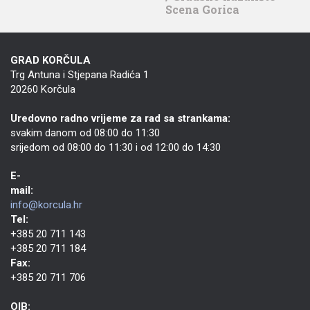
Scena Gorica
GRAD KORČULA
Trg Antuna i Stjepana Radića 1
20260 Korčula
Uredovno radno vrijeme za rad sa strankama:
svakim danom od 08:00 do 11:30
srijedom od 08:00 do 11:30 i od 12:00 do 14:30
E-
mail:
info@korcula.hr
Tel:
+385 20 711 143
+385 20 711 184
Fax:
+385 20 711 706
OIB: