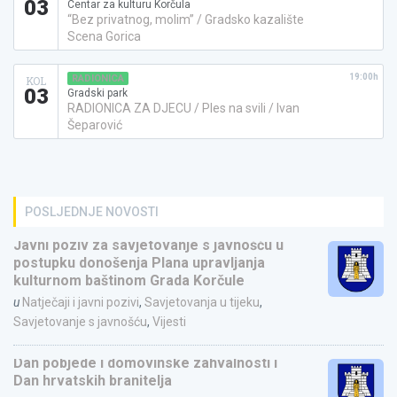
03
Centar za kulturu Korčula
“Bez privatnog, molim” / Gradsko kazalište
Scena Gorica
19:00h
RADIONICA
KOL
03
Gradski park
RADIONICA ZA DJECU / Ples na svili / Ivan
Šeparović
POSLJEDNJE NOVOSTI
Javni poziv za savjetovanje s javnošću u
postupku donošenja Plana upravljanja
kulturnom baštinom Grada Korčule
u
Natječaji i javni pozivi
,
Savjetovanja u tijeku
,
Savjetovanje s javnošću
,
Vijesti
Dan pobjede i domovinske zahvalnosti i
Dan hrvatskih branitelja