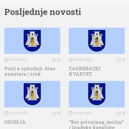
Posljednje novosti
04.08.2026
0
04.08.2026
0
Psići u ophodnji: dino
ZAGREBAČKI
avantura / sink
KVARTET
03.08.2026
0
03.08.2026
0
ODISEJA
“Bez privatnog, molim”
/ Gradsko kazalište