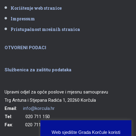
Korištenje web stranice
Impressum
Pristupačnost mrežnih stranica
OTVORENI PODACI
Službenica za zaštitu podataka
Upravni odjel za opće poslove i mjesnu samoupravu
Trg Antuna i Stjepana Radića 1, 20260 Korčula
Email
:
info@korcula.hr
Tel
: 020 711 150
Fax
: 020 711 702
Web sjedište Grada Korčule koristi