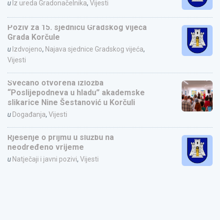
u
Iz ureda Gradonačelnika
,
Vijesti
Poziv za 15. sjednicu Gradskog vijeća
Grada Korčule
u
Izdvojeno
,
Najava sjednice Gradskog vijeća
,
Vijesti
Svečano otvorena izložba
“Poslijepodneva u hladu” akademske
slikarice Nine Šestanović u Korčuli
u
Događanja
,
Vijesti
Rješenje o prijmu u službu na
neodređeno vrijeme
u
Natječaji i javni pozivi
,
Vijesti