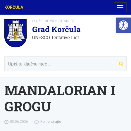
KORČULA
Navig
Open 
SLUŽBENE WEB STRANICE
Grad Korčula
UNESCO Tentative List
MANDALORIAN I
GROGU
08.06.2026
Komentirajte