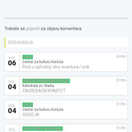
Trebate se
prijaviti
za objavu komentara.
DOGAĐANJA
20:00h
KINO
KOL
06
Centar za kulturu Korčula
Psići u ophodnji: dino avantura / sink
21:00h
KONCERT KLASIČNE GLAZBE
KOL
04
Katedrala sv. Marka
ZAGREBAČKI KVARTET
21:00h
KINO
KOL
04
Centar za kulturu Korčula
ODISEJA
21:00h
KAZALIŠNA PREDSTAVA
KOL