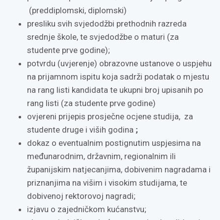
(preddiplomski, diplomski)
presliku svih svjedodžbi prethodnih razreda
srednje škole, te svjedodžbe o maturi (za
studente prve godine);
potvrdu (uvjerenje) obrazovne ustanove o uspjehu
na prijamnom ispitu koja sadrži podatak o mjestu
na rang listi kandidata te ukupni broj upisanih po
rang listi (za studente prve godine)
ovjereni prijepis prosječne ocjene studija, za
studente druge i viših godina
;
dokaz o eventualnim postignutim uspjesima na
međunarodnim, državnim, regionalnim ili
županijskim natjecanjima, dobivenim nagradama i
priznanjima na višim i visokim studijama, te
dobivenoj rektorovoj nagradi;
izjavu o zajedničkom kućanstvu;