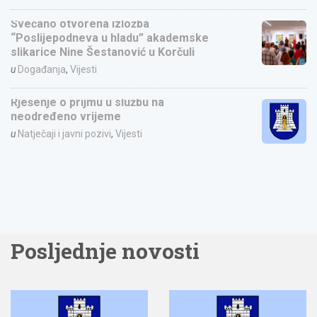
Svečano otvorena izložba
“Poslijepodneva u hladu” akademske
slikarice Nine Šestanović u Korčuli
u
Događanja
,
Vijesti
Rješenje o prijmu u službu na
neodređeno vrijeme
u
Natječaji i javni pozivi
,
Vijesti
Posljednje novosti