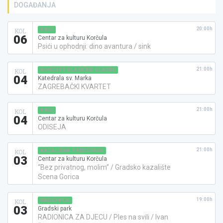
DOGAĐANJA
20:00h
KINO
KOL
06
Centar za kulturu Korčula
Psići u ophodnji: dino avantura / sink
21:00h
KONCERT KLASIČNE GLAZBE
KOL
04
Katedrala sv. Marka
ZAGREBAČKI KVARTET
21:00h
KINO
KOL
04
Centar za kulturu Korčula
ODISEJA
21:00h
KAZALIŠNA PREDSTAVA
KOL
03
Centar za kulturu Korčula
“Bez privatnog, molim” / Gradsko kazalište
Scena Gorica
19:00h
RADIONICA
KOL
03
Gradski park
RADIONICA ZA DJECU / Ples na svili / Ivan