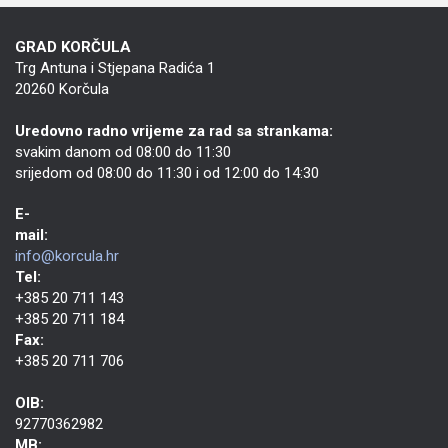
GRAD KORČULA
Trg Antuna i Stjepana Radića 1
20260 Korčula
Uredovno radno vrijeme za rad sa strankama:
svakim danom od 08:00 do 11:30
srijedom od 08:00 do 11:30 i od 12:00 do 14:30
E-
mail:
info@korcula.hr
Tel:
+385 20 711 143
+385 20 711 184
Fax:
+385 20 711 706
OIB:
92770362982
MB: