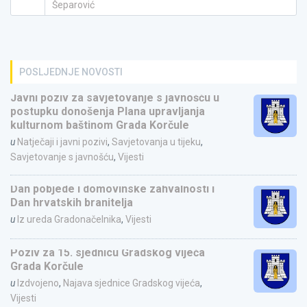
Šeparović
POSLJEDNJE NOVOSTI
Javni poziv za savjetovanje s javnošću u
postupku donošenja Plana upravljanja
kulturnom baštinom Grada Korčule
u
Natječaji i javni pozivi
,
Savjetovanja u tijeku
,
Savjetovanje s javnošću
,
Vijesti
Dan pobjede i domovinske zahvalnosti i
Dan hrvatskih branitelja
u
Iz ureda Gradonačelnika
,
Vijesti
Poziv za 15. sjednicu Gradskog vijeća
Grada Korčule
u
Izdvojeno
,
Najava sjednice Gradskog vijeća
,
Vijesti