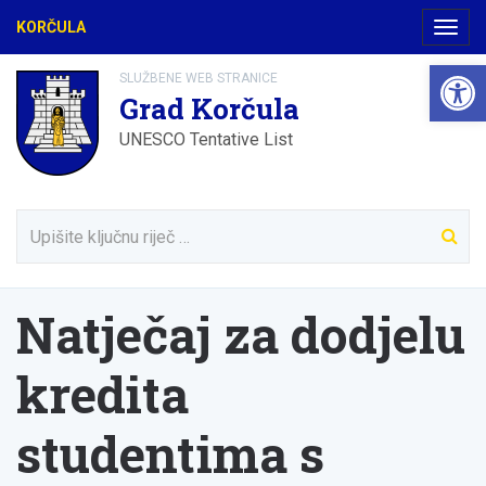
KORČULA
Navig
Open 
SLUŽBENE WEB STRANICE
Grad Korčula
UNESCO Tentative List
Natječaj za dodjelu
kredita
studentima s