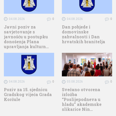
04.08.2026
0
04.08.2026
0
Javni poziv za
Dan pobjede i
savjetovanje s
domovinske
javnošću u postupku
zahvalnosti i Dan
donošenja Plana
hrvatskih branitelja
upravljanja kulturn…
04.08.2026
0
03.08.2026
0
Poziv za 15. sjednicu
Svečano otvorena
Gradskog vijeća Grada
izložba
Korčule
“Poslijepodneva u
hladu” akademske
slikarice Nin…