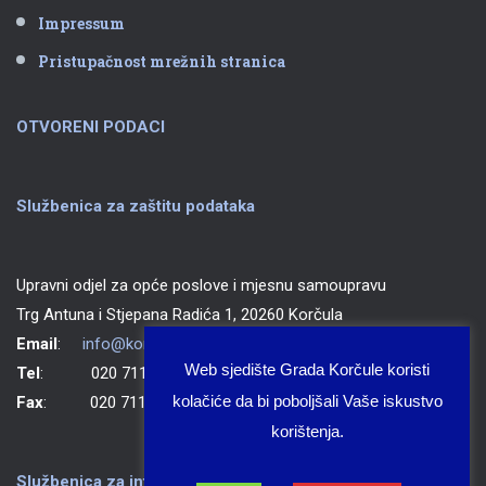
Impressum
Pristupačnost mrežnih stranica
OTVORENI PODACI
Službenica za zaštitu podataka
Upravni odjel za opće poslove i mjesnu samoupravu
Trg Antuna i Stjepana Radića 1, 20260 Korčula
Email
:
info@korcula.hr
Web sjedište Grada Korčule koristi
Tel
: 020 711 150
kolačiće da bi poboljšali Vaše iskustvo
Fax
: 020 711 702
korištenja.
Službenica za informiranje Grada Korčule