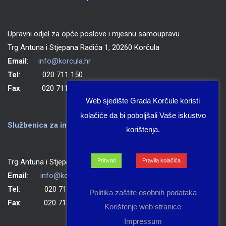
Upravni odjel za opće poslove i mjesnu samoupravu
Trg Antuna i Stjepana Radića 1, 20260 Korčula
Email
:
info@korcula.hr
Tel
: 020 711 150
Fax
: 020 711 702
Web sjedište Grada Korčule koristi
kolačiće da bi poboljšali Vaše iskustvo
Službenica za informiranje Grada Korčule
korištenja.
Prihvati
Pravila kolačića
Trg Antuna i Stjepana Radića 1, 20260 Korčula
Email
:
info@korcula.hr
Tel
: 020 711 150
Politika zaštite osobnih podataka
Fax
: 020 711 702
Korištenje web stranice
Impressum