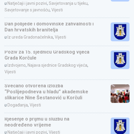
u
Natječaji i javni pozivi
,
Savjetovanja u tijeku
,
Savjetovanje s javnošću
,
Vijesti
Dan pobjede i domovinske zahvalnosti i
Dan hrvatskih branitelja
u
Iz ureda Gradonačelnika
,
Vijesti
Poziv za 15. sjednicu Gradskog vijeća
Grada Korčule
u
Izdvojeno
,
Najava sjednice Gradskog vijeća
,
Vijesti
Svečano otvorena izložba
“Poslijepodneva u hladu” akademske
slikarice Nine Šestanović u Korčuli
u
Događanja
,
Vijesti
Rješenje o prijmu u službu na
neodređeno vrijeme
u
Natječaji i javni pozivi
,
Vijesti