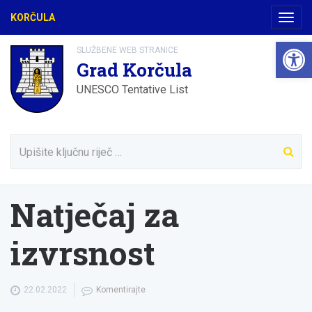
KORČULA
Navig
Open 
SLUŽBENE WEB STRANICE
Grad Korčula
UNESCO Tentative List
Natječaj za
izvrsnost
22.02.2022
Komentirajte