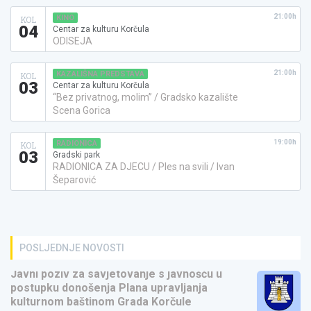
21:00h
KINO
KOL
04
Centar za kulturu Korčula
ODISEJA
21:00h
KAZALIŠNA PREDSTAVA
KOL
03
Centar za kulturu Korčula
“Bez privatnog, molim” / Gradsko kazalište
Scena Gorica
19:00h
RADIONICA
KOL
03
Gradski park
RADIONICA ZA DJECU / Ples na svili / Ivan
Šeparović
POSLJEDNJE NOVOSTI
Javni poziv za savjetovanje s javnošću u
postupku donošenja Plana upravljanja
kulturnom baštinom Grada Korčule