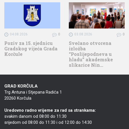
04.08.2026
0
03.08.2026
0
Poziv za 15. sjednicu
Svečano otvorena
Gradskog vijeća Grada
izložba
Korčule
“Poslijepodneva u
hladu” akademske
slikarice Nin…
GRAD KORČULA
Trg Antuna i Stjepana Radića 1
20260 Korčula
Uredovno radno vrijeme za rad sa strankama:
svakim danom od 08:00 do 11:30
srijedom od 08:00 do 11:30 i od 12:00 do 14:30