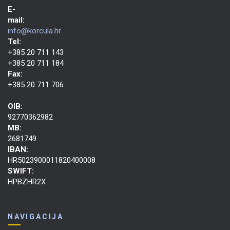
E-
mail:
info@korcula.hr
Tel:
+385 20 711 143
+385 20 711 184
Fax:
+385 20 711 706
OIB:
92770362982
MB:
2681749
IBAN:
HR5023900011820400008
SWIFT:
HPBZHR2X
NAVIGACIJA