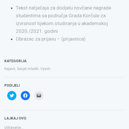
Tekst natječaja za dodjelu novčane nagrade
studentima sa područja Grada Korčule za
izvrsnost tijekom studiranja u akademskoj
2020./2021. godini
Obrazac za prijavu – (prijavnica)
KATEGORIJA
Najave
,
Savjet mladih
,
Vijesti
PODIJELI
Podijeli
Klikom
Click
na
podijelite
to
Twitteru
na
email
(Otvara
Facebooku(Otvara
a
se
se
link
u
u
to
novom
novom
a
LAJKAJ OVO:
prozoru)
prozoru)
friend(Otvara
se
u
Učitavanje...