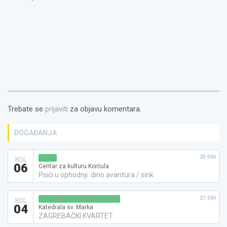
novom
prozoru)
Trebate se
prijaviti
za objavu komentara.
DOGAĐANJA
20:00h
KINO
KOL
06
Centar za kulturu Korčula
Psići u ophodnji: dino avantura / sink
21:00h
KONCERT KLASIČNE GLAZBE
KOL
04
Katedrala sv. Marka
ZAGREBAČKI KVARTET