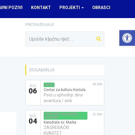
AVNI POZIVI
KONTAKT
PROJEKTI
OBRASCI
PRETRAŽIVANJE
Open 
DOGAĐANJA
20:00h
KINO
KOL
06
Centar za kulturu Korčula
Psići u ophodnji: dino
avantura / sink
KONCERT KLASIČNE
21:00h
KOL
GLAZBE
04
Katedrala sv. Marka
ZAGREBAČKI
KVARTET