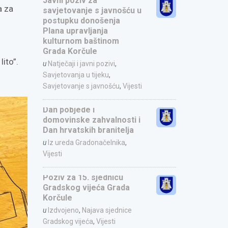
Javni poziv za
a za
savjetovanje s javnošću u
postupku donošenja
Plana upravljanja
kulturnom baštinom
Grada Korčule
lito”
.
u
Natječaji i javni pozivi
,
Savjetovanja u tijeku
,
Savjetovanje s javnošću
,
Vijesti
Dan pobjede i
domovinske zahvalnosti i
Dan hrvatskih branitelja
u
Iz ureda Gradonačelnika
,
Vijesti
Poziv za 15. sjednicu
Gradskog vijeća Grada
Korčule
u
Izdvojeno
,
Najava sjednice
Gradskog vijeća
,
Vijesti