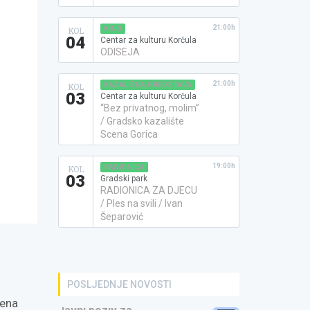
21:00h
KINO
KOL
04
Centar za kulturu Korčula
ODISEJA
21:00h
KAZALIŠNA PREDSTAVA
KOL
03
Centar za kulturu Korčula
“Bez privatnog, molim”
/ Gradsko kazalište
Scena Gorica
19:00h
RADIONICA
KOL
03
Gradski park
RADIONICA ZA DJECU
/ Ples na svili / Ivan
Šeparović
POSLJEDNJE NOVOSTI
mena