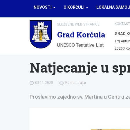
NOVOSTI
O KORČULI
LOKALNA SAMO
KONTAKT
SLUŽBENE WEB STRANICE
Grad Korčula
GRAD K
Trg Antun
UNESCO Tentative List
20260 Ko
Natjecanje u sp
03.11.2025
Komentirajte
Proslavimo zajedno sv. Martina u Centru za 