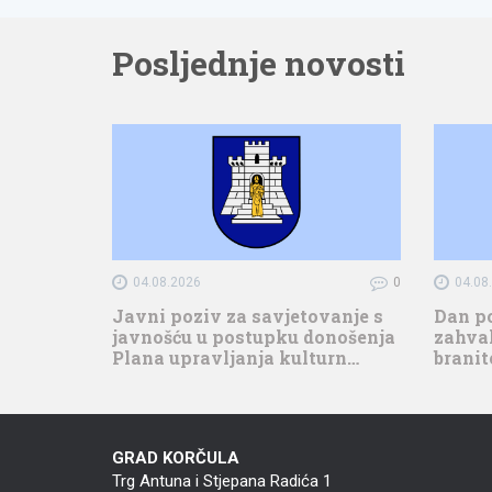
Posljednje novosti
04.08.2026
0
04.08
Javni poziv za savjetovanje s
Dan p
javnošću u postupku donošenja
zahval
Plana upravljanja kulturn…
branit
GRAD KORČULA
Trg Antuna i Stjepana Radića 1