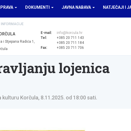
UPRAVA
DOKUMENTI
JAVNA NABAVA
NATJEČAJI I J
 INFORMACIJE
E-mail:
info@korcula.hr
ORČULA
Tel:
+385 20 711 143
a i Stjepana Radića 1,
+385 20 711 184
Fax:
+385 20 711 706
rčula
ravljanju lojenica
kulturu Korčula, 8.11.2025. od 18:00 sati.