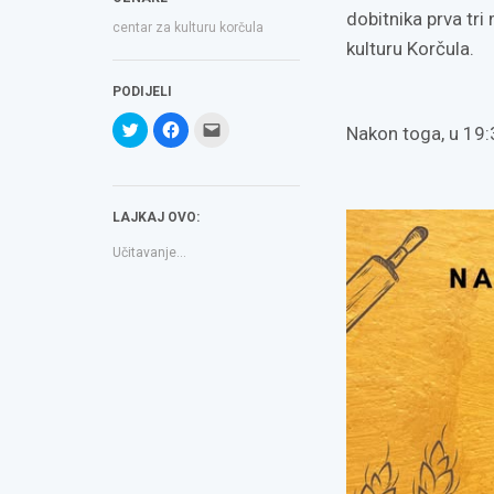
dobitnika prva tri
centar za kulturu korčula
kulturu Korčula.
PODIJELI
Podijeli
Klikom
Click
Nakon toga, u 19:3
na
podijelite
to
Twitteru
na
email
(Otvara
Facebooku(Otvara
a
se
se
link
u
u
to
novom
novom
a
LAJKAJ OVO:
prozoru)
prozoru)
friend(Otvara
se
u
Učitavanje...
novom
prozoru)