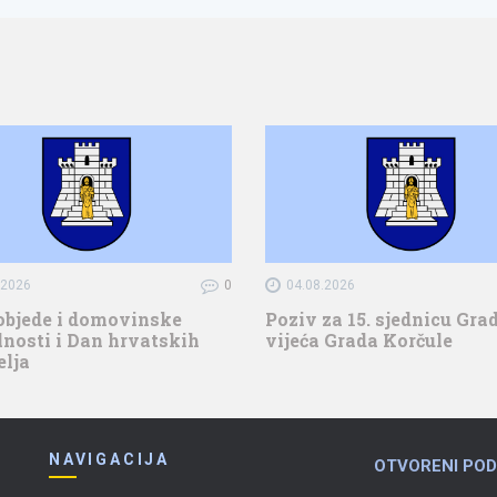
.2026
0
04.08.2026
objede i domovinske
Poziv za 15. sjednicu Gr
nosti i Dan hrvatskih
vijeća Grada Korčule
elja
NAVIGACIJA
OTVORENI POD