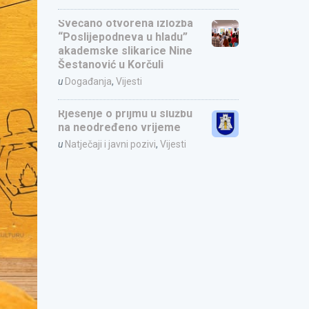
Svečano otvorena izložba
“Poslijepodneva u hladu”
akademske slikarice Nine
Šestanović u Korčuli
u
Događanja
,
Vijesti
Rješenje o prijmu u službu
na neodređeno vrijeme
u
Natječaji i javni pozivi
,
Vijesti