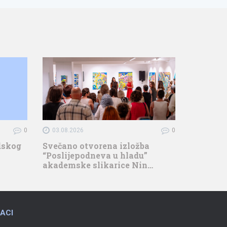
0
03.08.2026
0
adskog
Svečano otvorena izložba
“Poslijepodneva u hladu”
akademske slikarice Nin…
ACI