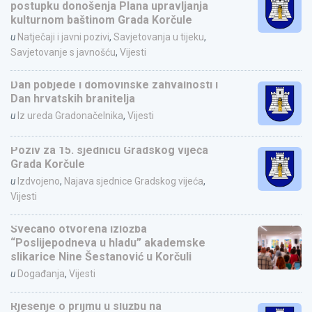
postupku donošenja Plana upravljanja
kulturnom baštinom Grada Korčule
u
Natječaji i javni pozivi
,
Savjetovanja u tijeku
,
Savjetovanje s javnošću
,
Vijesti
Dan pobjede i domovinske zahvalnosti i
Dan hrvatskih branitelja
u
Iz ureda Gradonačelnika
,
Vijesti
Poziv za 15. sjednicu Gradskog vijeća
Grada Korčule
u
Izdvojeno
,
Najava sjednice Gradskog vijeća
,
Vijesti
Svečano otvorena izložba
“Poslijepodneva u hladu” akademske
slikarice Nine Šestanović u Korčuli
u
Događanja
,
Vijesti
Rješenje o prijmu u službu na