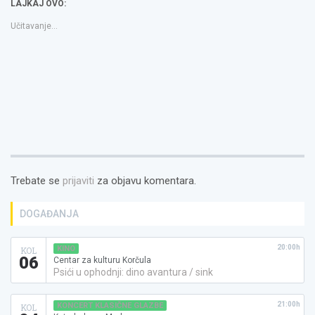
LAJKAJ OVO:
prozoru)
prozoru)
friend(Otvara
se
u
Učitavanje...
novom
prozoru)
Trebate se
prijaviti
za objavu komentara.
DOGAĐANJA
20:00h
KINO
KOL
06
Centar za kulturu Korčula
Psići u ophodnji: dino avantura / sink
21:00h
KONCERT KLASIČNE GLAZBE
KOL