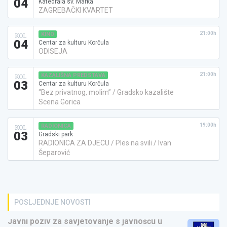
04
Katedrala sv. Marka
ZAGREBAČKI KVARTET
21:00h
KINO
KOL
04
Centar za kulturu Korčula
ODISEJA
21:00h
KAZALIŠNA PREDSTAVA
KOL
03
Centar za kulturu Korčula
“Bez privatnog, molim” / Gradsko kazalište
Scena Gorica
19:00h
RADIONICA
KOL
03
Gradski park
RADIONICA ZA DJECU / Ples na svili / Ivan
Šeparović
POSLJEDNJE NOVOSTI
Javni poziv za savjetovanje s javnošću u