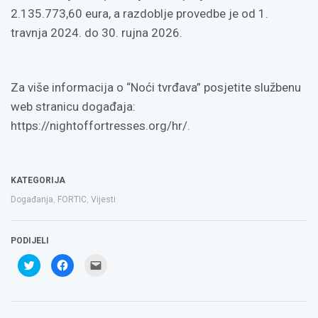
2.135.773,60 eura, a razdoblje provedbe je od 1.
travnja 2024. do 30. rujna 2026.
Za više informacija o “Noći tvrđava” posjetite službenu
web stranicu događaja:
https://nightoffortresses.org/hr/.
KATEGORIJA
Događanja
,
FORTIC
,
Vijesti
PODIJELI
Podijeli
Klikom
Click
na
podijelite
to
Twitteru
na
email
(Otvara
Facebooku(Otvara
a
se
se
link
u
u
to
novom
novom
a