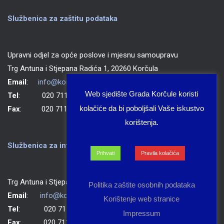
Službenica za zaštitu podataka
Upravni odjel za opće poslove i mjesnu samoupravu
Trg Antuna i Stjepana Radića 1, 20260 Korčula
Email
:
info@korcula.hr
Web sjedište Grada Korčule koristi
Tel
: 020 711 150
kolačiće da bi poboljšali Vaše iskustvo
Fax
: 020 711 702
korištenja.
Službenica za informiranje Grada Korčule
Prihvati
Pravila kolačića
Trg Antuna i Stjepana Radića 1, 20260 Korčula
Politika zaštite osobnih podataka
Email
:
info@korcula.hr
Korištenje web stranice
Tel
: 020 711 150
Impressum
Fax
: 020 711 702