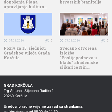
donošenja Plana
hrvatskih branitelja
upravljanja kulturn…
04.08.2026
0
03.08.2026
0
Poziv za 15. sjednicu
Svečano otvorena
Gradskog vijeća Grada
izložba
Korčule
“Poslijepodneva u
hladu” akademske
slikarice Nin…
GRAD KORČULA
Trg Antuna i Stjepana Radića 1
20260 Korčula
Uredovno radno vrijeme za rad sa strankama:
svakim danom od 08:00 do 11:30