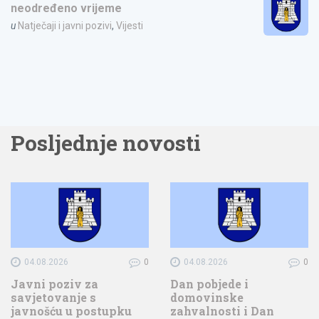
neodređeno vrijeme
u
Natječaji i javni pozivi
,
Vijesti
Posljednje novosti
04.08.2026
0
04.08.2026
0
Javni poziv za
Dan pobjede i
savjetovanje s
domovinske
javnošću u postupku
zahvalnosti i Dan