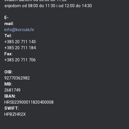
srijedom od 08:00 do 11:30 i od 12:00 do 14:30
E-
mail:
info@korcula.hr
Tel:
+385 20 711 143
+385 20 711 184
Fax:
+385 20 711 706
OIB:
92770362982
MB:
2681749
IBAN:
HR5023900011820400008
SWIFT:
HPBZHR2X