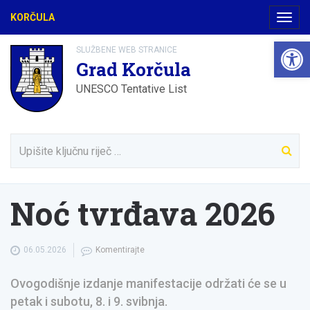
KORČULA
Navig
Open 
SLUŽBENE WEB STRANICE
Grad Korčula
UNESCO Tentative List
Noć tvrđava 2026
06.05.2026
Komentirajte
Ovogodišnje izdanje manifestacije održati će se u
petak i subotu, 8. i 9. svibnja.