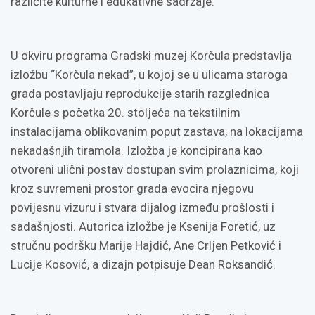
različite kulturne i edukativne sadržaje.
U okviru programa Gradski muzej Korčula predstavlja
izložbu “Korčula nekad”, u kojoj se u ulicama staroga
grada postavljaju reprodukcije starih razglednica
Korčule s početka 20. stoljeća na tekstilnim
instalacijama oblikovanim poput zastava, na lokacijama
nekadašnjih tiramola. Izložba je koncipirana kao
otvoreni ulični postav dostupan svim prolaznicima, koji
kroz suvremeni prostor grada evocira njegovu
povijesnu vizuru i stvara dijalog između prošlosti i
sadašnjosti. Autorica izložbe je Ksenija Foretić, uz
stručnu podršku Marije Hajdić, Ane Crljen Petković i
Lucije Kosović, a dizajn potpisuje Dean Roksandić.