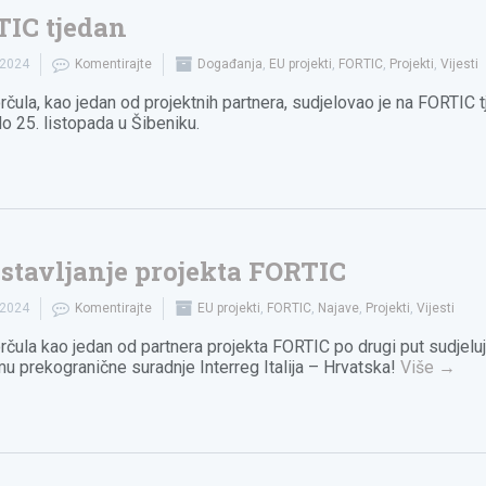
IC tjedan
.2024
Komentirajte
Događanja
,
EU projekti
,
FORTIC
,
Projekti
,
Vijesti
rčula, kao jedan od projektnih partnera, sudjelovao je na FORTIC 
do 25. listopada u Šibeniku.
stavljanje projekta FORTIC
.2024
Komentirajte
EU projekti
,
FORTIC
,
Najave
,
Projekti
,
Vijesti
rčula kao jedan od partnera projekta FORTIC po drugi put sudjelu
u prekogranične suradnje Interreg Italija – Hrvatska!
Više
→