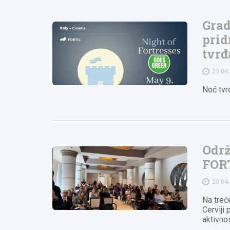
Grad
prid
tvrđ
23.04
Noć tvr
Održ
FOR
23.04
Na treć
Cerviji 
aktivno