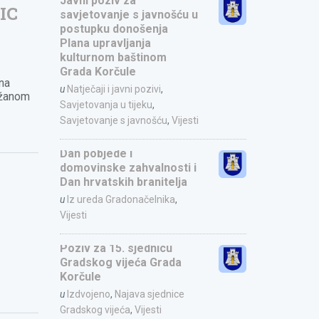
Javni poziv za
IC
savjetovanje s javnošću u
postupku donošenja
Plana upravljanja
kulturnom baštinom
Grada Korčule
 na
u
Natječaji i javni pozivi
,
ržanom
Savjetovanja u tijeku
,
Savjetovanje s javnošću
,
Vijesti
Dan pobjede i
domovinske zahvalnosti i
Dan hrvatskih branitelja
u
Iz ureda Gradonačelnika
,
Vijesti
Poziv za 15. sjednicu
Gradskog vijeća Grada
Korčule
u
Izdvojeno
,
Najava sjednice
Gradskog vijeća
,
Vijesti