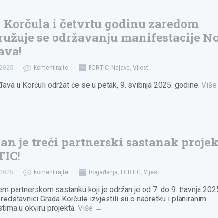
 Korčula i četvrtu godinu zaredom
ružuje se održavanju manifestacije N
ava!
.2025
Komentirajte
FORTIC
,
Najave
,
Vijesti
đava u Korčuli održat će se u petak, 9. svibnja 2025. godine.
Viš
an je treći partnerski sastanak proje
TIC!
.2025
Komentirajte
Događanja
,
FORTIC
,
Vijesti
em partnerskom sastanku koji je održan je od 7. do 9. travnja 2025
predstavnici Grada Korčule izvjestili su o napretku i planiranim
stima u okviru projekta.
Više
→