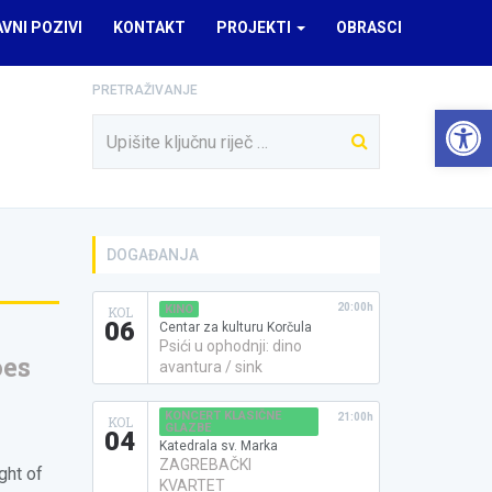
AVNI POZIVI
KONTAKT
PROJEKTI
OBRASCI
PRETRAŽIVANJE
Open 
DOGAĐANJA
20:00h
KINO
KOL
06
Centar za kulturu Korčula
Psići u ophodnji: dino
oes
avantura / sink
KONCERT KLASIČNE
21:00h
KOL
GLAZBE
04
Katedrala sv. Marka
ZAGREBAČKI
ght of
KVARTET