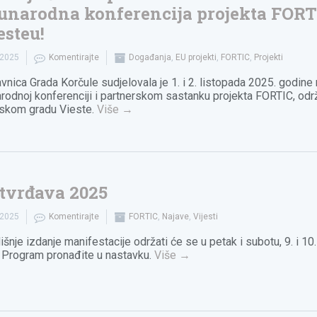
narodna konferencija projekta FORT
esteu!
.2025
Komentirajte
Događanja
,
EU projekti
,
FORTIC
,
Projekti
vnica Grada Korčule sudjelovala je 1. i 2. listopada 2025. godine
odnoj konferenciji i partnerskom sastanku projekta FORTIC, od
anskom gradu Vieste.
Više
→
tvrđava 2025
.2025
Komentirajte
FORTIC
,
Najave
,
Vijesti
šnje izdanje manifestacije održati će se u petak i subotu, 9. i 10.
. Program pronađite u nastavku.
Više
→