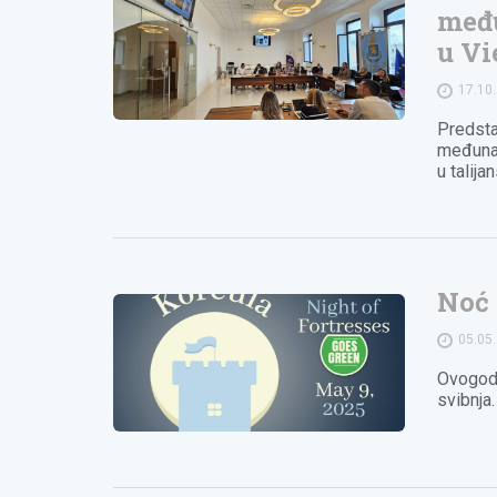
među
u Vi
17.10
Predsta
međunar
u talij
Noć 
05.05
Ovogodi
svibnja