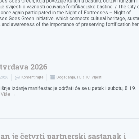
ses Goes Green, koja povezuje kulturnu baštinu, održivi turizam i
e svijesti o važnosti očuvanja fortifikacijske baštine. / The City 
 once again participated in the Night of Fortresses – Night of
ses Goes Green initiative, which connects cultural heritage, sust
, and awareness of the importance of preserving fortification her
tvrđava 2026
.2026
Komentirajte
Događanja
,
FORTIC
,
Vijesti
šnje izdanje manifestacije održati će se u petak i subotu, 8. i 9.
.
Više
→
an je četvrti partnerski sastanak i