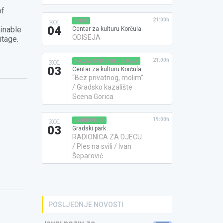
of
21:00h
KINO
KOL
04
ainable
Centar za kulturu Korčula
ODISEJA
itage.
21:00h
KAZALIŠNA PREDSTAVA
KOL
03
Centar za kulturu Korčula
“Bez privatnog, molim”
/ Gradsko kazalište
Scena Gorica
19:00h
RADIONICA
KOL
03
Gradski park
RADIONICA ZA DJECU
/ Ples na svili / Ivan
Šeparović
POSLJEDNJE NOVOSTI