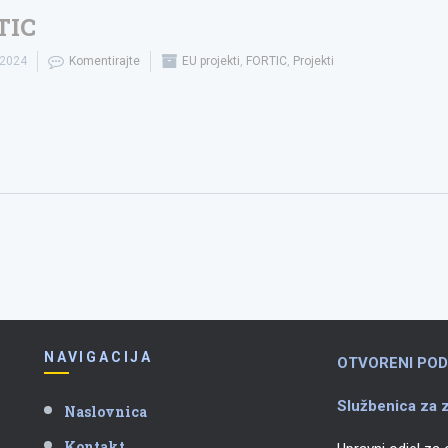
TIC
.2024
Komentirajte
EU projekti
,
FORTIC
,
Projekti
NAVIGACIJA
OTVORENI POD
Službenica za z
Naslovnica
Kontakt