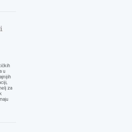
i
a
ičkih
a u
jnijih
iji,
melj za
k
imaju