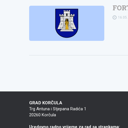
FOR
16.05
GRAD KORČULA
Trg Antuna i Stjepana Radića 1
20260 Korčula
Uredovno radno vrijeme za rad sa strankama: