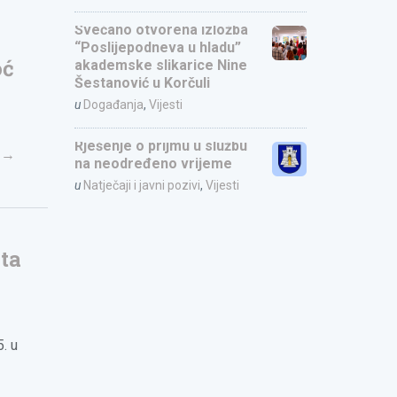
Svečano otvorena izložba
“Poslijepodneva u hladu”
oć
akademske slikarice Nine
Šestanović u Korčuli
u
Događanja
,
Vijesti
Rješenje o prijmu u službu
e
→
na neodređeno vrijeme
u
Natječaji i javni pozivi
,
Vijesti
kta
. u