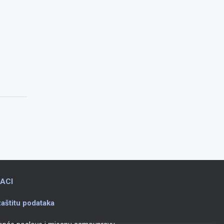
ACI
aštitu podataka