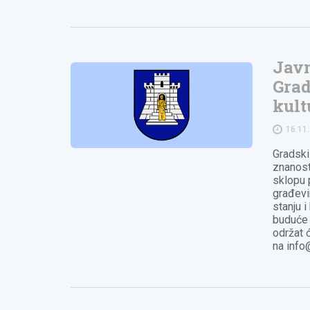
Javn
Grad
kult
16.11
Gradski
znanost
sklopu p
građevi
stanju 
buduće p
održat 
na
info