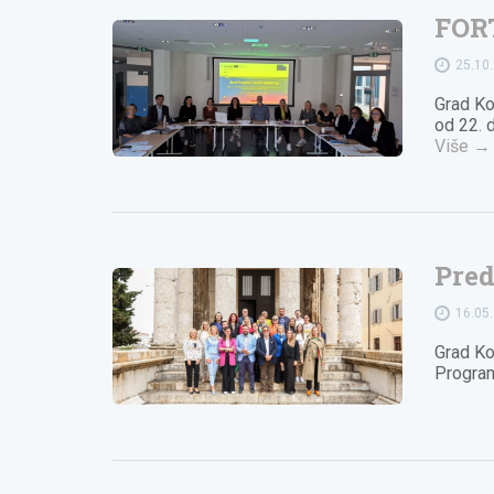
FORT
25.10
Grad Ko
od 22. 
Više
→
Pred
16.05
Grad Ko
Program