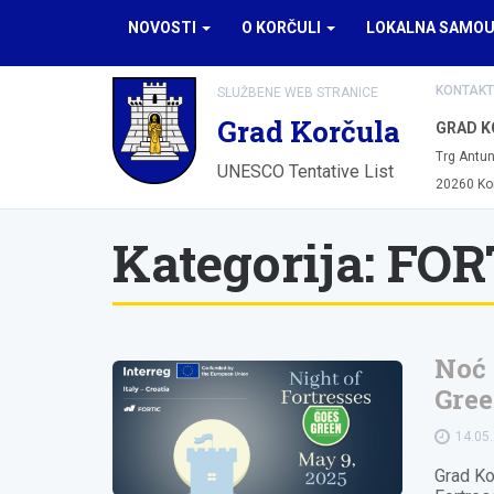
NOVOSTI
O KORČULI
LOKALNA SAMO
KONTAKT
SLUŽBENE WEB STRANICE
Grad Korčula
GRAD K
Trg Antun
UNESCO Tentative List
20260 Ko
Kategorija:
FOR
Noć 
Gre
14.05
Grad Ko