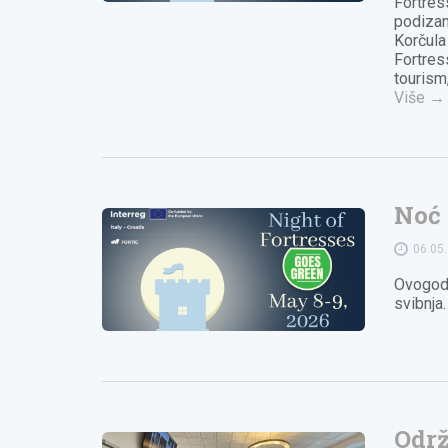
Fortres
podizanj
Korčula
Fortres
tourism
Više
→
Noć 
06.05
Ovogodi
svibnja
Održ