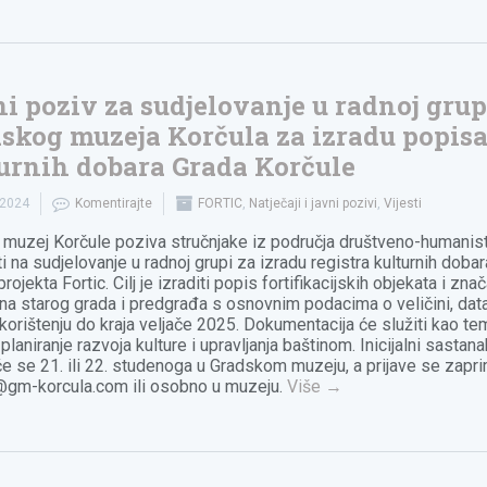
i poziv za sudjelovanje u radnoj grup
skog muzeja Korčula za izradu popis
urnih dobara Grada Korčule
.2024
Komentirajte
FORTIC
,
Natječaji i javni pozivi
,
Vijesti
 muzej Korčule poziva stručnjake iz područja društveno-humanist
i na sudjelovanje u radnoj grupi za izradu registra kulturnih dobar
rojekta Fortic. Cilj je izraditi popis fortifikacijskih objekata i znača
na starog grada i predgrađa s osnovnim podacima o veličini, datac
i korištenju do kraja veljače 2025. Dokumentacija će služiti kao te
laniranje razvoja kulture i upravljanja baštinom. Inicijalni sastana
će se 21. ili 22. studenoga u Gradskom muzeju, a prijave se zapr
@gm-korcula.com
ili osobno u muzeju.
Više
→