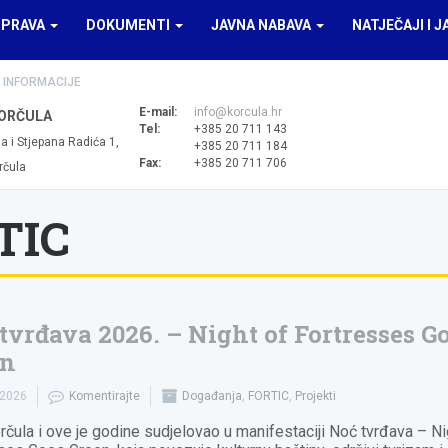
UPRAVA
DOKUMENTI
JAVNA NABAVA
NATJEČAJI I J
 INFORMACIJE
E-mail:
info@korcula.hr
ORČULA
Tel:
+385 20 711 143
a i Stjepana Radića 1,
+385 20 711 184
Fax:
+385 20 711 706
rčula
TIC
tvrđava 2026. – Night of Fortresses G
en
.2026
Komentirajte
Događanja
,
FORTIC
,
Projekti
rčula i ove je godine sudjelovao u manifestaciji Noć tvrđava – Ni