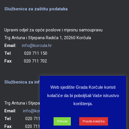
Službenica za zaštitu podataka
Upravni odjel za opće poslove i mjesnu samoupravu
Trg Antuna i Stjepana Radića 1, 20260 Korčula
Email
:
info@korcula.hr
Tel
: 020 711 150
Fax
: 020 711 702
Službenica za informiranje Grada Korčule
Web sjedište Grada Korčule koristi
kolačiće da bi poboljšali Vaše iskustvo
Trg Antuna i Stjepana Radića 1, 20260 Korčula
korištenja.
Email
:
info@korcula.hr
Tel
: 020 711 150
Prihvati
Pravila kolačića
Fax
: 020 711 702