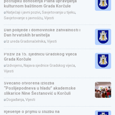
postupku donošenja Plana upravljanja
kulturnom baštinom Grada Korčule
u
Natječaji i javni pozivi
,
Savjetovanja u tijeku
,
Savjetovanje s javnošću
,
Vijesti
Dan pobjede i domovinske zahvalnosti i
Dan hrvatskih branitelja
u
Iz ureda Gradonačelnika
,
Vijesti
Poziv za 15. sjednicu Gradskog vijeća
Grada Korčule
u
Izdvojeno
,
Najava sjednice Gradskog vijeća
,
Vijesti
Svečano otvorena izložba
“Poslijepodneva u hladu” akademske
slikarice Nine Šestanović u Korčuli
u
Događanja
,
Vijesti
Rješenje o prijmu u službu na