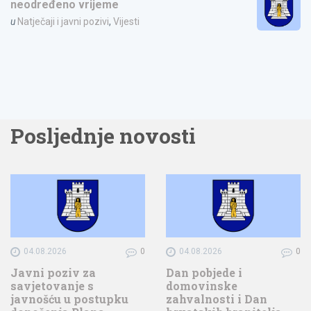
neodređeno vrijeme
u
Natječaji i javni pozivi
,
Vijesti
Posljednje novosti
04.08.2026
0
04.08.2026
0
Javni poziv za
Dan pobjede i
savjetovanje s
domovinske
javnošću u postupku
zahvalnosti i Dan