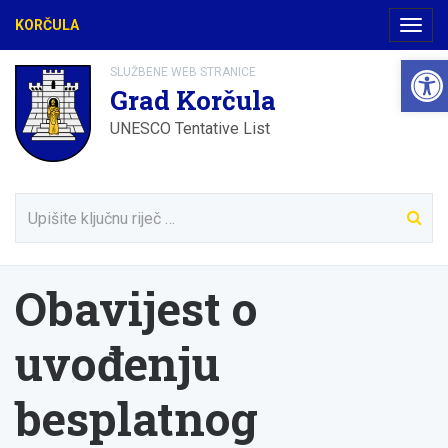
KORČULA
Navig
Open
SLUŽBENE WEB STRANICE
Grad Korčula
UNESCO Tentative List
Obavijest o
uvođenju
besplatnog