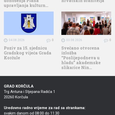
donošenja Plana
hrvatskih branitelja
upravljanja kulturn…
04.08.2026
0
03.08.2026
0
Poziv za 15. sjednicu
Svečano otvorena
Gradskog vijeća Grada
izložba
Korčule
“Poslijepodneva u
hladu” akademske
slikarice Nin…
GRAD KORČULA
Trg Antuna i Stjepana Radića 1
20260 Korčula
Uredovno radno vrijeme za rad sa strankama:
svakim danom od 08:00 do 11:30