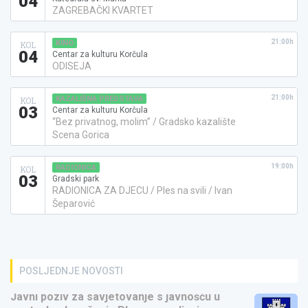
04
ZAGREBAČKI KVARTET
21:00h
KINO
KOL
04
Centar za kulturu Korčula
ODISEJA
21:00h
KAZALIŠNA PREDSTAVA
KOL
03
Centar za kulturu Korčula
“Bez privatnog, molim” / Gradsko kazalište
Scena Gorica
19:00h
RADIONICA
KOL
03
Gradski park
RADIONICA ZA DJECU / Ples na svili / Ivan
Šeparović
POSLJEDNJE NOVOSTI
Javni poziv za savjetovanje s javnošću u