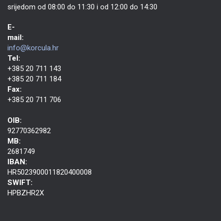
srijedom od 08:00 do 11:30 i od 12:00 do 14:30
E-
mail:
info@korcula.hr
Tel:
+385 20 711 143
+385 20 711 184
Fax:
+385 20 711 706
OIB:
92770362982
MB:
2681749
IBAN:
HR5023900011820400008
SWIFT:
HPBZHR2X