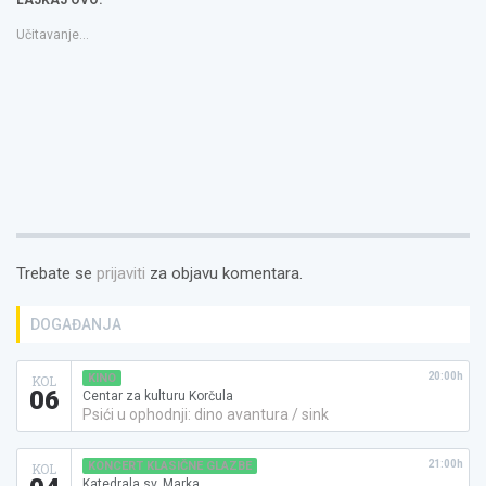
prozoru)
prozoru)
friend(Otvara
se
u
Učitavanje...
novom
prozoru)
Trebate se
prijaviti
za objavu komentara.
DOGAĐANJA
20:00h
KINO
KOL
06
Centar za kulturu Korčula
Psići u ophodnji: dino avantura / sink
21:00h
KONCERT KLASIČNE GLAZBE
KOL
Katedrala sv. Marka