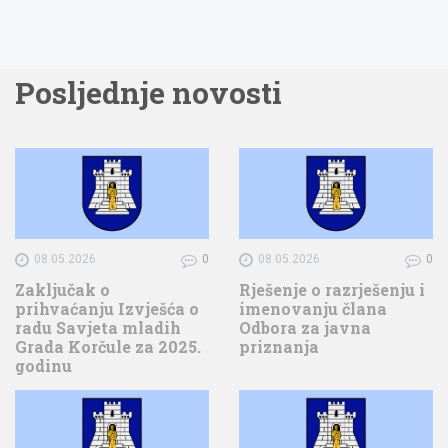
Posljednje novosti
08.05.2026
0
08.05.2026
0
Zaključak o
Rješenje o razrješenju i
prihvaćanju Izvješća o
imenovanju člana
radu Savjeta mladih
Odbora za javna
Grada Korčule za 2025.
priznanja
godinu