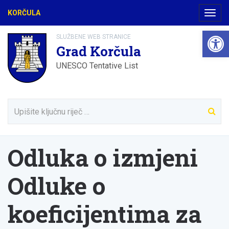
KORČULA
Navig
Open 
SLUŽBENE WEB STRANICE
Grad Korčula
UNESCO Tentative List
Odluka o izmjeni
Odluke o
koeficijentima za