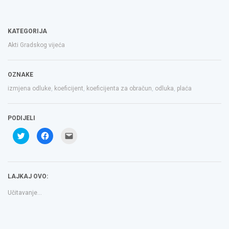
KATEGORIJA
Akti Gradskog vijeća
OZNAKE
izmjena odluke
,
koeficijent
,
koeficijenta za obračun
,
odluka
,
plaća
PODIJELI
Podijeli
Klikom
Click
na
podijelite
to
Twitteru
na
email
(Otvara
Facebooku(Otvara
a
se
se
link
u
u
to
novom
novom
a
LAJKAJ OVO:
prozoru)
prozoru)
friend(Otvara
se
u
Učitavanje...
novom
prozoru)