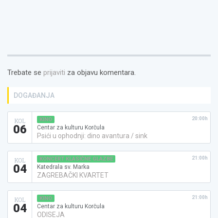
Trebate se
prijaviti
za objavu komentara.
DOGAĐANJA
20:00h
KINO
KOL
06
Centar za kulturu Korčula
Psići u ophodnji: dino avantura / sink
21:00h
KONCERT KLASIČNE GLAZBE
KOL
04
Katedrala sv. Marka
ZAGREBAČKI KVARTET
21:00h
KINO
KOL
04
Centar za kulturu Korčula
ODISEJA