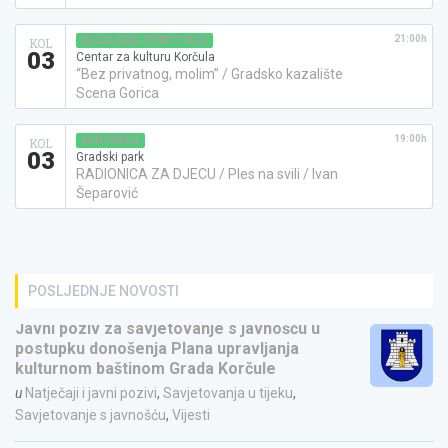
21:00h
KAZALIŠNA PREDSTAVA
KOL
03
Centar za kulturu Korčula
“Bez privatnog, molim” / Gradsko kazalište
Scena Gorica
19:00h
RADIONICA
KOL
03
Gradski park
RADIONICA ZA DJECU / Ples na svili / Ivan
Šeparović
POSLJEDNJE NOVOSTI
Javni poziv za savjetovanje s javnošću u
postupku donošenja Plana upravljanja
kulturnom baštinom Grada Korčule
u
Natječaji i javni pozivi
,
Savjetovanja u tijeku
,
Savjetovanje s javnošću
,
Vijesti