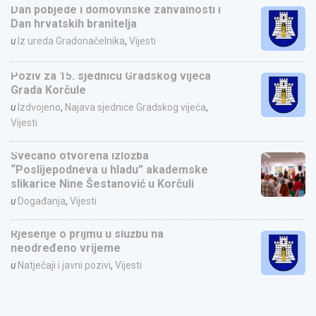
Dan pobjede i domovinske zahvalnosti i
Dan hrvatskih branitelja
u
Iz ureda Gradonačelnika
,
Vijesti
Poziv za 15. sjednicu Gradskog vijeća
Grada Korčule
u
Izdvojeno
,
Najava sjednice Gradskog vijeća
,
Vijesti
Svečano otvorena izložba
“Poslijepodneva u hladu” akademske
slikarice Nine Šestanović u Korčuli
u
Događanja
,
Vijesti
Rješenje o prijmu u službu na
neodređeno vrijeme
u
Natječaji i javni pozivi
,
Vijesti