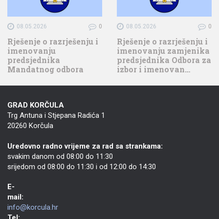
08.05.2026
0
08.05.2026
0
Rješenje o razrješenju i
Rješenje o razrješenju i
imenovanju
imenovanju zamjenika
predsjednika
predsjednika Odbora za
Mandatnog odbora
izbor i imenovan…
GRAD KORČULA
Trg Antuna i Stjepana Radića 1
20260 Korčula
Uredovno radno vrijeme za rad sa strankama:
svakim danom od 08:00 do 11:30
srijedom od 08:00 do 11:30 i od 12:00 do 14:30
E-
mail:
info@korcula.hr
Tel: