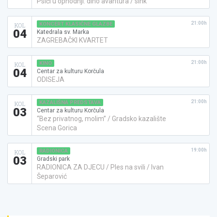
Psići u ophodnji: dino avantura / sink
21:00h
KONCERT KLASIČNE GLAZBE
KOL
04
Katedrala sv. Marka
ZAGREBAČKI KVARTET
21:00h
KINO
KOL
04
Centar za kulturu Korčula
ODISEJA
21:00h
KAZALIŠNA PREDSTAVA
KOL
03
Centar za kulturu Korčula
“Bez privatnog, molim” / Gradsko kazalište
Scena Gorica
19:00h
RADIONICA
KOL
03
Gradski park
RADIONICA ZA DJECU / Ples na svili / Ivan
Šeparović