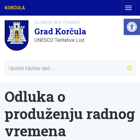
KORČULA
Navig
Open 
SLUŽBENE WEB STRANICE
Grad Korčula
UNESCO Tentative List
Odluka o
produženju radnog
vremena