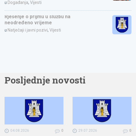
u
Događanja
,
Vijesti
Rješenje o prijmu u službu na
neodređeno vrijeme
u
Natječaji i javni pozivi
,
Vijesti
Posljednje novosti
04.08.2026
0
29.07.2026
0