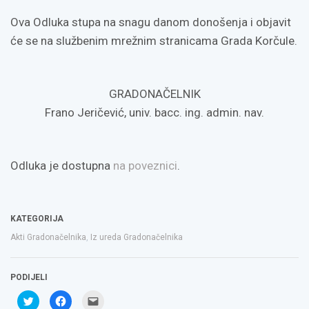
Ova Odluka stupa na snagu danom donošenja i objavit
će se na službenim mrežnim stranicama Grada Korčule.
GRADONAČELNIK
Frano Jeričević, univ. bacc. ing. admin. nav.
Odluka je dostupna
na poveznici
.
KATEGORIJA
Akti Gradonačelnika
,
Iz ureda Gradonačelnika
PODIJELI
Podijeli
Klikom
Click
na
podijelite
to