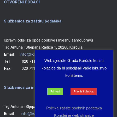
OTVORENI PODACI
Službenica za zaštitu podataka
Upravni odjel za opće poslove i mjesnu samoupravu
Trg Antuna i Stjepana Radića 1, 20260 Korčula
Email
:
info@korcula.hr
Web sjedište Grada Korčule koristi
Tel
: 020 711 150
kolačiće da bi poboljšali Vaše iskustvo
Fax
: 020 711 702
korištenja.
Službenica za informiranje Grada Korčule
Prihvati
Pravila kolačića
Trg Antuna i Stjepana Radića 1, 20260 Korčula
Politika zaštite osobnih podataka
Email
:
info@korcula.hr
Korištenje web stranice