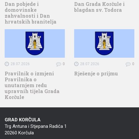
Dan pobjede i
Dan Grada Korčule i
domovinske
blagdan sv. Todora
zahvalnosti i Dan
hrvatskih branitelja
28.07.2026
0
28.07.2026
0
Pravilnik o izmjeni
Rješenje o prijmu
Pravilnika o
unutarnjem redu
upravnih tijela Grada
Korčule
GRAD KORČULA
Trg Antuna i Stjepana Radića 1
20260 Korčula