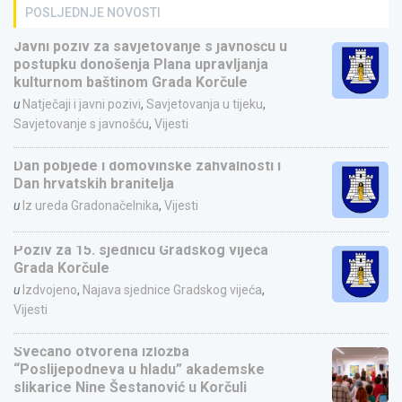
POSLJEDNJE NOVOSTI
Javni poziv za savjetovanje s javnošću u
postupku donošenja Plana upravljanja
kulturnom baštinom Grada Korčule
u
Natječaji i javni pozivi
,
Savjetovanja u tijeku
,
Savjetovanje s javnošću
,
Vijesti
Dan pobjede i domovinske zahvalnosti i
Dan hrvatskih branitelja
u
Iz ureda Gradonačelnika
,
Vijesti
Poziv za 15. sjednicu Gradskog vijeća
Grada Korčule
u
Izdvojeno
,
Najava sjednice Gradskog vijeća
,
Vijesti
Svečano otvorena izložba
“Poslijepodneva u hladu” akademske
slikarice Nine Šestanović u Korčuli