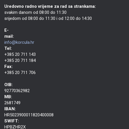
Uredovno radno vrijeme za rad sa strankama:
svakim danom od 08:00 do 11:30
srijedom od 08:00 do 11:30 i od 12:00 do 14:30
E-
mail:
info@korcula.hr
Tel:
+385 20 711 143
+385 20 711 184
Fax:
+385 20 711 706
OIB:
92770362982
MB:
2681749
IBAN:
HR5023900011820400008
SWIFT:
HPBZHR2X