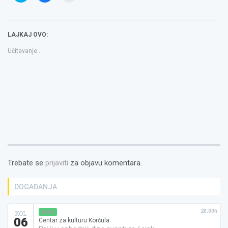
Twitteru
na
email
(Otvara
Facebooku(Otvara
a
se
se
link
u
u
to
novom
novom
a
LAJKAJ OVO:
prozoru)
prozoru)
friend(Otvara
se
u
Učitavanje...
novom
prozoru)
Trebate se
prijaviti
za objavu komentara.
DOGAĐANJA
20:00h
KINO
KOL
06
Centar za kulturu Korčula