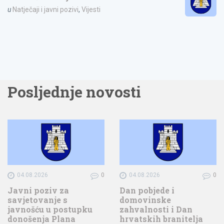
u
Natječaji i javni pozivi
,
Vijesti
Posljednje novosti
04.08.2026
0
04.08.2026
0
Javni poziv za
Dan pobjede i
savjetovanje s
domovinske
javnošću u postupku
zahvalnosti i Dan
donošenja Plana
hrvatskih branitelja