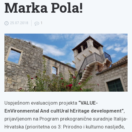
Marka Pola!
25.07.2018
1
Uspješnom evaluacijom projekta
“VALUE-
EnVironmental And cultUral hEritage development”
,
prijavljenom na Program prekogranične suradnje Italija-
Hrvatska (prioritetna os 3: Prirodno i kulturno nasljeđe,