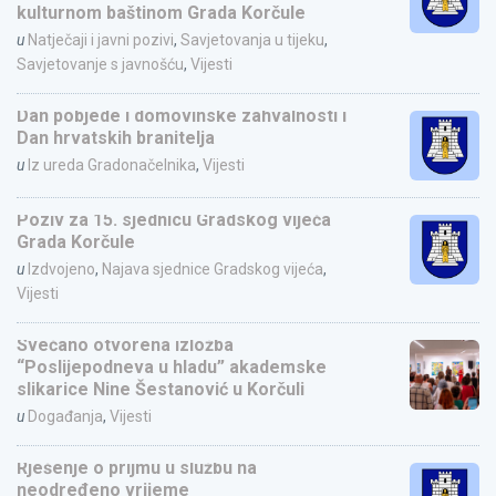
kulturnom baštinom Grada Korčule
u
Natječaji i javni pozivi
,
Savjetovanja u tijeku
,
Savjetovanje s javnošću
,
Vijesti
Dan pobjede i domovinske zahvalnosti i
Dan hrvatskih branitelja
u
Iz ureda Gradonačelnika
,
Vijesti
Poziv za 15. sjednicu Gradskog vijeća
Grada Korčule
u
Izdvojeno
,
Najava sjednice Gradskog vijeća
,
Vijesti
Svečano otvorena izložba
“Poslijepodneva u hladu” akademske
slikarice Nine Šestanović u Korčuli
u
Događanja
,
Vijesti
Rješenje o prijmu u službu na
neodređeno vrijeme