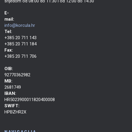
srijedom od 08:00 do 11:30 i od 12:00 do 14:30
E-
mail:
info@korcula.hr
Tel:
+385 20 711 143
+385 20 711 184
Fax:
+385 20 711 706
OIB:
92770362982
MB:
2681749
IBAN:
HR5023900011820400008
SWIFT:
HPBZHR2X
NAVIGACIJA