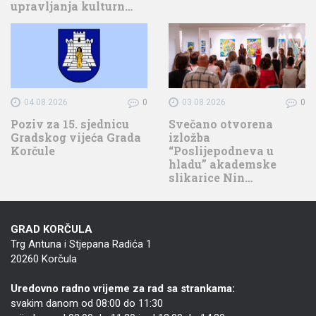
upravljanja kulturn…
04.08.2026
0
03.08.2026
0
Poziv za 15. sjednicu
Svečano otvorena
Gradskog vijeća Grada
izložba
Korčule
“Poslijepodneva u
hladu” akademske
slikarice Nin…
GRAD KORČULA
Trg Antuna i Stjepana Radića 1
20260 Korčula
Uredovno radno vrijeme za rad sa strankama:
svakim danom od 08:00 do 11:30