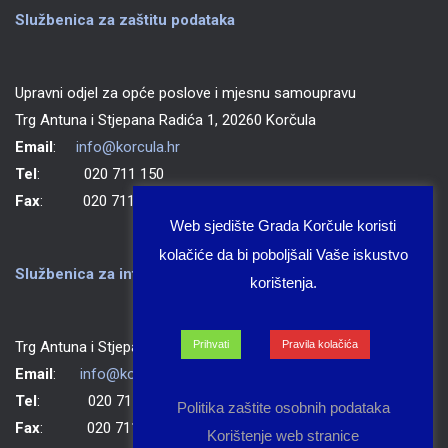
Službenica za zaštitu podataka
Upravni odjel za opće poslove i mjesnu samoupravu
Trg Antuna i Stjepana Radića 1, 20260 Korčula
Email
:
info@korcula.hr
Tel
: 020 711 150
Fax
: 020 711 702
Web sjedište Grada Korčule koristi
kolačiće da bi poboljšali Vaše iskustvo
Službenica za informiranje Grada Korčule
korištenja.
Trg Antuna i Stjepana Radića 1, 20260 Korčula
Prihvati
Pravila kolačića
Email
:
info@korcula.hr
Tel
: 020 711 150
Politika zaštite osobnih podataka
Fax
: 020 711 702
Korištenje web stranice