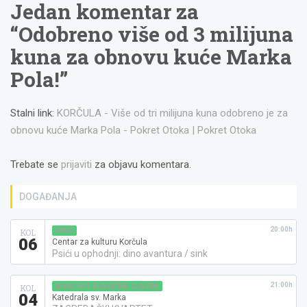
Jedan komentar za
“
Odobreno više od 3 milijuna
kuna za obnovu kuće Marka
Pola!
”
Stalni link:
KORČULA - Više od tri milijuna kuna odobreno je za
obnovu kuće Marka Pola - Pokret Otoka | Pokret Otoka
Trebate se
prijaviti
za objavu komentara.
DOGAĐANJA
20:00h
KINO
KOL
06
Centar za kulturu Korčula
Psići u ophodnji: dino avantura / sink
21:00h
KONCERT KLASIČNE GLAZBE
KOL
04
Katedrala sv. Marka