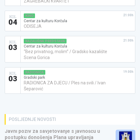
ZAGREBAČKI KVARTET
21:00h
KINO
KOL
04
Centar za kulturu Korčula
ODISEJA
21:00h
KAZALIŠNA PREDSTAVA
KOL
03
Centar za kulturu Korčula
“Bez privatnog, molim” / Gradsko kazalište
Scena Gorica
19:00h
RADIONICA
KOL
03
Gradski park
RADIONICA ZA DJECU / Ples na svili / Ivan
Šeparović
POSLJEDNJE NOVOSTI
Javni poziv za savjetovanje s javnošću u
postupku donošenja Plana upravljanja