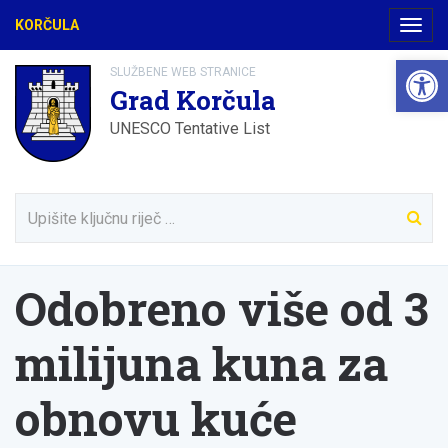
KORČULA
Navig
Open 
SLUŽBENE WEB STRANICE
Grad Korčula
UNESCO Tentative List
Odobreno više od 3
milijuna kuna za
obnovu kuće