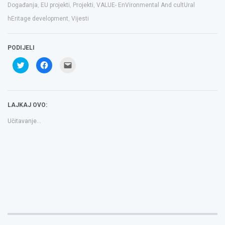
Događanja
,
EU projekti
,
Projekti
,
VALUE- EnVironmental And cultUral
hEritage development
,
Vijesti
PODIJELI
Podijeli
Klikom
Click
na
podijelite
to
Twitteru
na
email
(Otvara
Facebooku(Otvara
a
se
se
link
u
u
to
novom
novom
a
LAJKAJ OVO:
prozoru)
prozoru)
friend(Otvara
se
u
Učitavanje...
novom
prozoru)