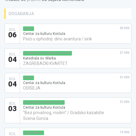
DOGAĐANJA
20:00h
KINO
KOL
06
Centar za kulturu Korčula
Psići u ophodnji: dino avantura / sink
21:00h
KONCERT KLASIČNE GLAZBE
KOL
04
Katedrala sv. Marka
ZAGREBAČKI KVARTET
21:00h
KINO
KOL
04
Centar za kulturu Korčula
ODISEJA
21:00h
KAZALIŠNA PREDSTAVA
KOL
03
Centar za kulturu Korčula
“Bez privatnog, molim” / Gradsko kazalište
Scena Gorica
19:00h
RADIONICA
KOL