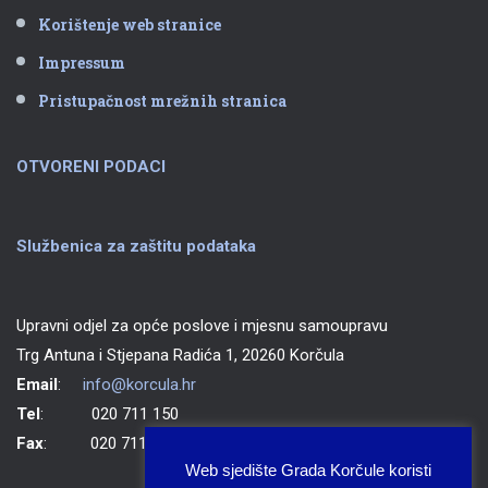
Korištenje web stranice
Impressum
Pristupačnost mrežnih stranica
OTVORENI PODACI
Službenica za zaštitu podataka
Upravni odjel za opće poslove i mjesnu samoupravu
Trg Antuna i Stjepana Radića 1, 20260 Korčula
Email
:
info@korcula.hr
Tel
: 020 711 150
Fax
: 020 711 702
Web sjedište Grada Korčule koristi