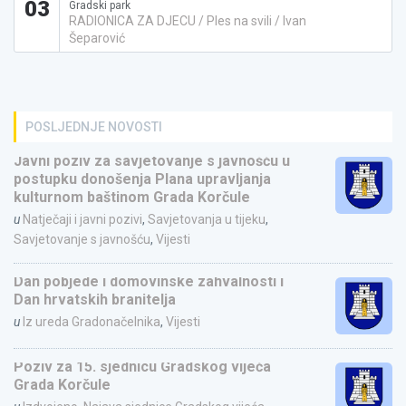
03
Gradski park
RADIONICA ZA DJECU / Ples na svili / Ivan
Šeparović
POSLJEDNJE NOVOSTI
Javni poziv za savjetovanje s javnošću u
postupku donošenja Plana upravljanja
kulturnom baštinom Grada Korčule
u
Natječaji i javni pozivi
,
Savjetovanja u tijeku
,
Savjetovanje s javnošću
,
Vijesti
Dan pobjede i domovinske zahvalnosti i
Dan hrvatskih branitelja
u
Iz ureda Gradonačelnika
,
Vijesti
Poziv za 15. sjednicu Gradskog vijeća
Grada Korčule