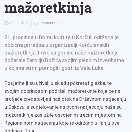
mažoretkinja
22.12.2010
Komentirajte
21. prosinca u Domu kulture u Korčuli održana je
božićna priredba u organizaciji Korčulanskih
mažoretkinja. I ove su godine naše mažoretkinje
dočarale čaroliju Božića svojim plesnim izvedbama
u kojima su im pomogli i gosti iz Vele Luke
Posjetitelji su uživali u skladu pokreta i glazbe, te
svojim doprinosom podržali mažoretkinje koje će na
proljeće predstavljati naš otok na Državnom natjecanju
u Đakovu, a sudjelovanje na ovom natjecanju naše su
mažoretkinje zaslužile osvojenim trećim mjestom na
Regionalnom natjecanju koje je održano u lipnju ove
godine u Trilju.