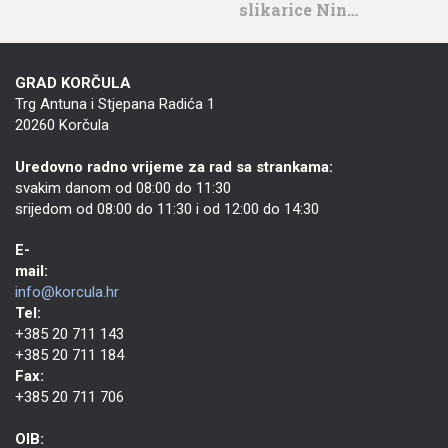
slikarice Nin…
GRAD KORČULA
Trg Antuna i Stjepana Radića 1
20260 Korčula
Uredovno radno vrijeme za rad sa strankama:
svakim danom od 08:00 do 11:30
srijedom od 08:00 do 11:30 i od 12:00 do 14:30
E-
mail:
info@korcula.hr
Tel:
+385 20 711 143
+385 20 711 184
Fax:
+385 20 711 706
OIB: