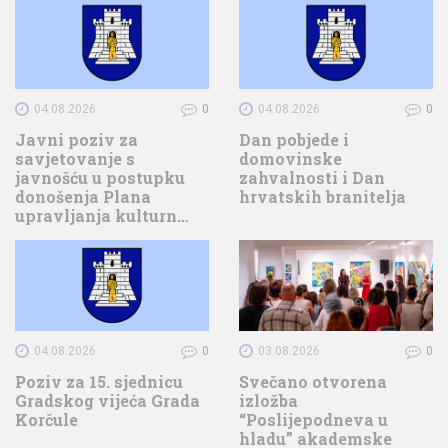
04.08.2026
0
04.08.2026
0
Javni poziv za
Dan pobjede i
savjetovanje s
domovinske
javnošću u postupku
zahvalnosti i Dan
donošenja Plana
hrvatskih branitelja
upravljanja kulturn…
04.08.2026
0
03.08.2026
0
Poziv za 15. sjednicu
Svečano otvorena
Gradskog vijeća Grada
izložba
Korčule
“Poslijepodneva u
hladu” akademske