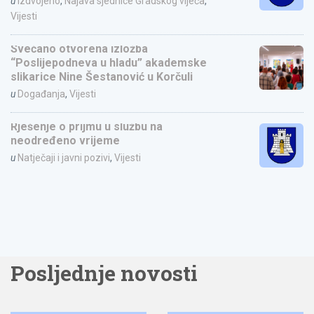
u
Izdvojeno
,
Najava sjednice Gradskog vijeća
,
Vijesti
Svečano otvorena izložba
“Poslijepodneva u hladu” akademske
slikarice Nine Šestanović u Korčuli
u
Događanja
,
Vijesti
Rješenje o prijmu u službu na
neodređeno vrijeme
u
Natječaji i javni pozivi
,
Vijesti
Posljednje novosti