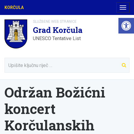
KORČULA
Navig
Open 
SLUŽBENE WEB STRANICE
Grad Korčula
UNESCO Tentative List
Održan Božićni
koncert
Korčulanskih