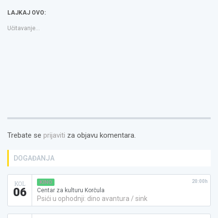
u
u
to
novom
novom
a
LAJKAJ OVO:
prozoru)
prozoru)
friend(Otvara
se
u
Učitavanje...
novom
prozoru)
Trebate se
prijaviti
za objavu komentara.
DOGAĐANJA
20:00h
KINO
KOL
06
Centar za kulturu Korčula
Psići u ophodnji: dino avantura / sink