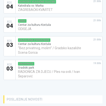
21:00h
KONCERT KLASIČNE GLAZBE
KOL
04
Katedrala sv. Marka
ZAGREBAČKI KVARTET
21:00h
KINO
KOL
04
Centar za kulturu Korčula
ODISEJA
21:00h
KAZALIŠNA PREDSTAVA
KOL
03
Centar za kulturu Korčula
“Bez privatnog, molim” / Gradsko kazalište
Scena Gorica
19:00h
RADIONICA
KOL
03
Gradski park
RADIONICA ZA DJECU / Ples na svili / Ivan
Šeparović
POSLJEDNJE NOVOSTI