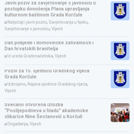
Javni poziv za savjetovanje s javnošću u
postupku donošenja Plana upravljanja
kulturnom baštinom Grada Korčule
u
Natječaji i javni pozivi
,
Savjetovanja u tijeku
,
Savjetovanje s javnošću
,
Vijesti
Dan pobjede i domovinske zahvalnosti i
Dan hrvatskih branitelja
u
Iz ureda Gradonačelnika
,
Vijesti
Poziv za 15. sjednicu Gradskog vijeća
Grada Korčule
u
Izdvojeno
,
Najava sjednice Gradskog vijeća
,
Vijesti
Svečano otvorena izložba
“Poslijepodneva u hladu” akademske
slikarice Nine Šestanović u Korčuli
u
Događanja
,
Vijesti