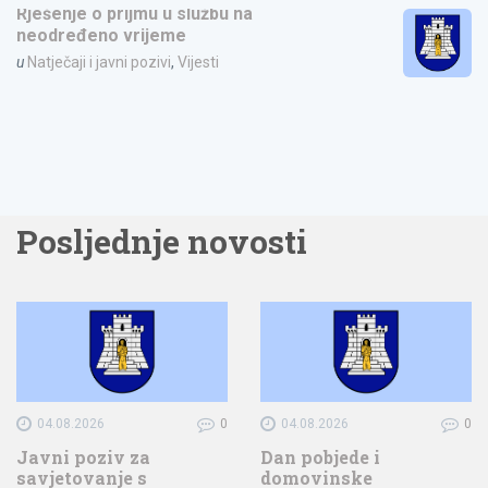
Rješenje o prijmu u službu na
neodređeno vrijeme
u
Natječaji i javni pozivi
,
Vijesti
Posljednje novosti
04.08.2026
0
04.08.2026
0
Javni poziv za
Dan pobjede i
savjetovanje s
domovinske