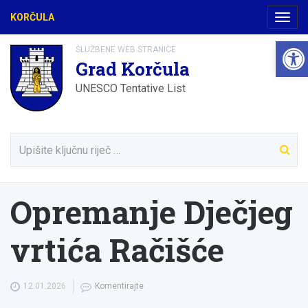
KORČULA
Navig
Open
SLUŽBENE WEB STRANICE
Grad Korčula
UNESCO Tentative List
Opremanje Dječjeg
vrtića Račišće
12.01.2026
Komentirajte