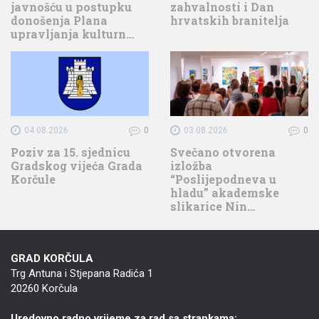
javnošću u postupku
zahvalnosti i Dan
donošenja Plana
hrvatskih branitelja
upravljanja kulturn…
04.08.2026
0
03.08.2026
0
Poziv za 15. sjednicu
Svečano otvorena
Gradskog vijeća Grada
izložba
Korčule
“Poslijepodneva u
hladu” akademske
slikarice Nin…
GRAD KORČULA
Trg Antuna i Stjepana Radića 1
20260 Korčula
Uredovno radno vrijeme za rad sa strankama: