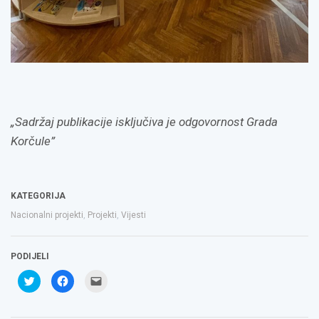
„Sadržaj publikacije isključiva je odgovornost Grada
Korčule”
KATEGORIJA
Nacionalni projekti
,
Projekti
,
Vijesti
PODIJELI
Podijeli
Klikom
Click
na
podijelite
to
Twitteru
na
email
(Otvara
Facebooku(Otvara
a
se
se
link