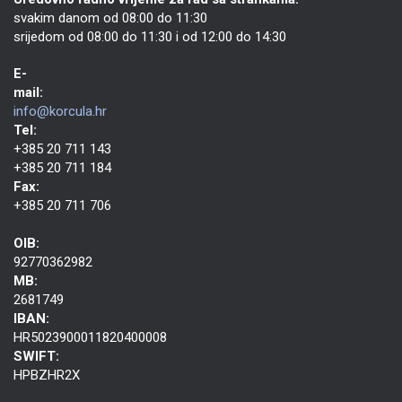
svakim danom od 08:00 do 11:30
srijedom od 08:00 do 11:30 i od 12:00 do 14:30
E-
mail:
info@korcula.hr
Tel:
+385 20 711 143
+385 20 711 184
Fax:
+385 20 711 706
OIB:
92770362982
MB:
2681749
IBAN:
HR5023900011820400008
SWIFT:
HPBZHR2X