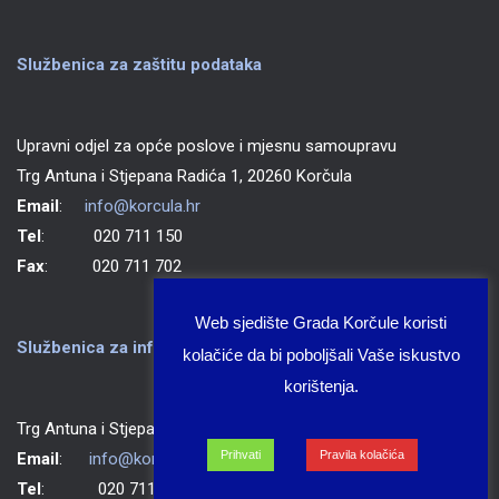
Službenica za zaštitu podataka
Upravni odjel za opće poslove i mjesnu samoupravu
Trg Antuna i Stjepana Radića 1, 20260 Korčula
Email
:
info@korcula.hr
Tel
: 020 711 150
Fax
: 020 711 702
Web sjedište Grada Korčule koristi
Službenica za informiranje Grada Korčule
kolačiće da bi poboljšali Vaše iskustvo
korištenja.
Trg Antuna i Stjepana Radića 1, 20260 Korčula
Prihvati
Pravila kolačića
Email
:
info@korcula.hr
Tel
: 020 711 150