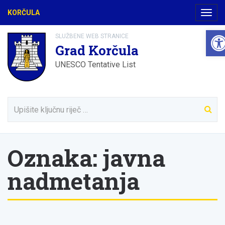
KORČULA
Navig
Ope
SLUŽBENE WEB STRANICE
Grad Korčula
UNESCO Tentative List
Oznaka:
javna
nadmetanja