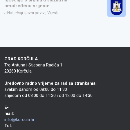
neodređeno vrijeme
u
Natječaji i javni pozivi
,
Vijesti
GRAD KORČULA
Trg Antuna i Stjepana Radića 1
20260 Korčula
Uredovno radno vrijeme za rad sa strankama:
svakim danom od 08:00 do 11:30
srijedom od 08:00 do 11:30 i od 12:00 do 14:30
E-
mail:
info@korcula.hr
Tel: