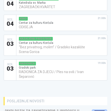
04
Katedrala sv. Marka
ZAGREBAČKI KVARTET
21:00h
KINO
KOL
04
Centar za kulturu Korčula
ODISEJA
21:00h
KAZALIŠNA PREDSTAVA
KOL
03
Centar za kulturu Korčula
“Bez privatnog, molim” / Gradsko kazalište
Scena Gorica
19:00h
RADIONICA
KOL
03
Gradski park
RADIONICA ZA DJECU / Ples na svili / Ivan
Šeparović
POSLJEDNJE NOVOSTI
Javni poziv za savjetovanje s javnošću u