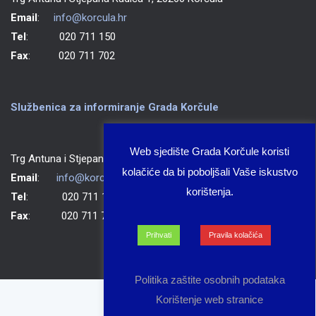
Email
:
info@korcula.hr
Tel
: 020 711 150
Fax
: 020 711 702
Službenica za informiranje Grada Korčule
Web sjedište Grada Korčule koristi
Trg Antuna i Stjepana Radića 1, 20260 Korčula
kolačiće da bi poboljšali Vaše iskustvo
Email
:
info@korcula.hr
korištenja.
Tel
: 020 711 150
Fax
: 020 711 702
Prihvati
Pravila kolačića
Politika zaštite osobnih podataka
Korištenje web stranice