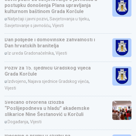
postupku donošenja Plana upravljanja
kulturnom baštinom Grada Korčule
u
Natječaji i javni pozivi
,
Savjetovanja u tijeku
,
Savjetovanje s javnošću
,
Vijesti
Dan pobjede i domovinske zahvalnosti i
Dan hrvatskih branitelja
u
Iz ureda Gradonačelnika
,
Vijesti
Poziv za 15. sjednicu Gradskog vijeća
Grada Korčule
u
Izdvojeno
,
Najava sjednice Gradskog vijeća
,
Vijesti
Svečano otvorena izložba
“Poslijepodneva u hladu” akademske
slikarice Nine Šestanović u Korčuli
u
Događanja
,
Vijesti
Rješenje o prijmu u službu na