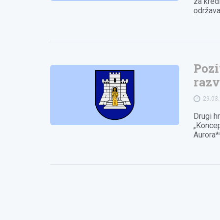
za kred
održava
Pozi
razv
29.03
Drugi h
„Koncep
Aurora*