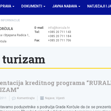
UPRAVA
DOKUMENTI
JAVNA NABAVA
NATJEČAJI I J
 INFORMACIJE
E-mail:
info@korcula.hr
ORČULA
Tel:
+385 20 711 143
a i Stjepana Radića 1,
+385 20 711 184
Fax:
+385 20 711 706
rčula
i turizam
entacija kreditnog programa “RURAL
IZAM”
.2011
Komentirajte
Najave
,
Vijesti
tavamo poduzetnike s područja Grada Korčule da će se prezenta