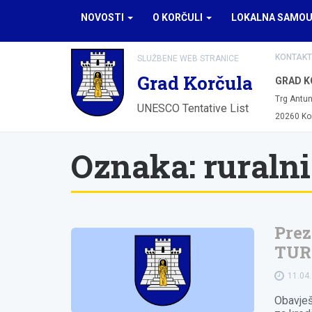
NOVOSTI
O KORČULI
LOKALNA SAMO
KONTAKT
SLUŽBENE WEB STRANICE
Grad Korčula
GRAD K
Trg Antun
UNESCO Tentative List
20260 Ko
Oznaka:
ruraln
Prez
TUR
11.04
Obavješ