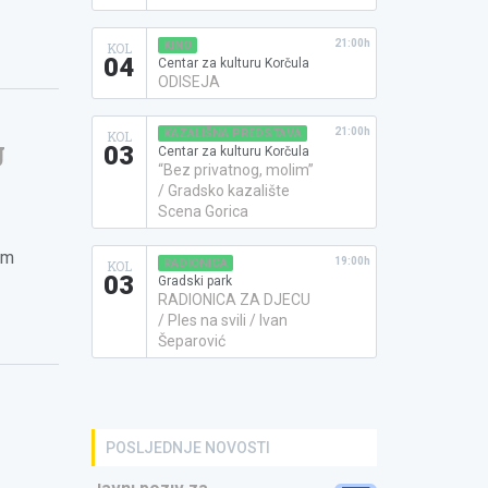
21:00h
KINO
KOL
04
Centar za kulturu Korčula
ODISEJA
21:00h
KAZALIŠNA PREDSTAVA
KOL
g
03
Centar za kulturu Korčula
“Bez privatnog, molim”
/ Gradsko kazalište
Scena Gorica
em
19:00h
RADIONICA
KOL
03
Gradski park
RADIONICA ZA DJECU
/ Ples na svili / Ivan
Šeparović
POSLJEDNJE NOVOSTI