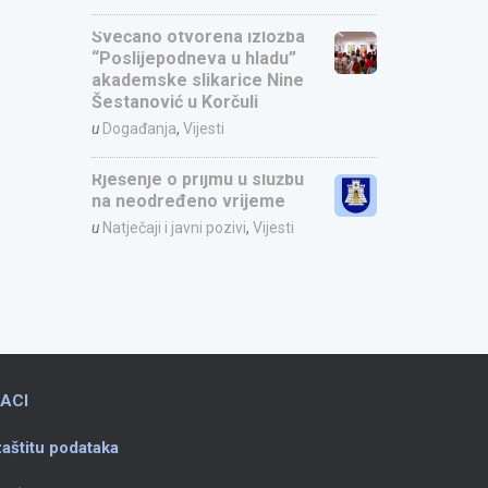
Svečano otvorena izložba
“Poslijepodneva u hladu”
akademske slikarice Nine
Šestanović u Korčuli
u
Događanja
,
Vijesti
Rješenje o prijmu u službu
na neodređeno vrijeme
u
Natječaji i javni pozivi
,
Vijesti
ACI
aštitu podataka