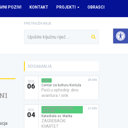
AVNI POZIVI
KONTAKT
PROJEKTI
OBRASCI
PRETRAŽIVANJE
Open 
DOGAĐANJA
20:00h
KINO
KOL
06
Centar za kulturu Korčula
Psići u ophodnji: dino
NI
avantura / sink
KONCERT KLASIČNE
21:00h
KOL
GLAZBE
04
Katedrala sv. Marka
ZAGREBAČKI
icja
KVARTET