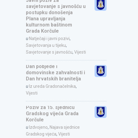
Javni poziv za
savjetovanje s javnošću u
postupku donošenja
Plana upravljanja
kulturnom baštinom
Grada Korčule
u
Natječaji i javni pozivi
,
Savjetovanja u tijeku
,
Savjetovanje s javnošću
,
Vijesti
Dan pobjede i
domovinske zahvalnosti i
Dan hrvatskih branitelja
u
Iz ureda Gradonačelnika
,
Vijesti
Poziv za 15. sjednicu
Gradskog vijeća Grada
Korčule
u
Izdvojeno
,
Najava sjednice
Gradskog vijeća
,
Vijesti