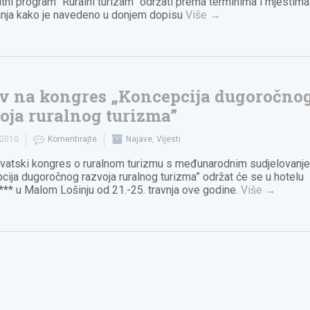
itni program “Ruralni turizam” održati prema terminima i mjestima
nja kako je navedeno u donjem dopisu
Više
→
v na kongres „Koncepcija dugoročno
oja ruralnog turizma”
.2010
Komentirajte
Najave
,
Vijesti
rvatski kongres o ruralnom turizmu s međunarodnim sudjelovanj
cija dugoročnog razvoja ruralnog turizma” održat će se u hotelu
*** u Malom Lošinju od 21.-25. travnja ove godine.
Više
→