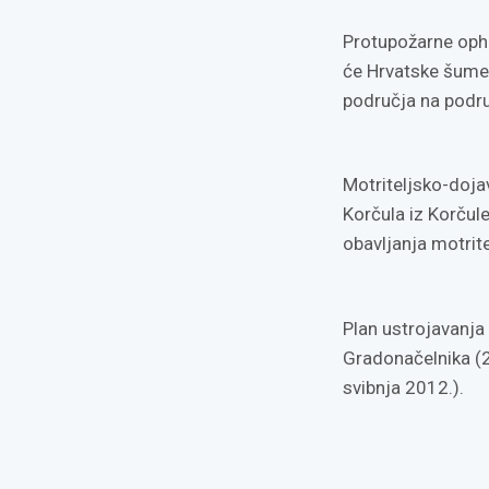
Protupožarne opho
će Hrvatske šume 
područja na podru
Motriteljsko-doja
Korčula iz Korčule
obavljanja motrit
Plan ustrojavanja 
Gradonačelnika (26
svibnja 2012.).