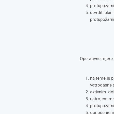
protupožarni
utvrditi pla
protupožarni
Operativne mjere i
na temelju p
vatrogasne s
aktivnim de
ustrojem mot
protupožarn
donošenjem p