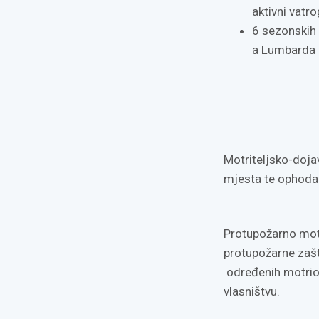
aktivni vatr
6 sezonskih
a Lumbarda 
Motriteljsko-doja
mjesta te ophodar
Protupožarno motr
protupožarne zašt
određenih motrion
vlasništvu.