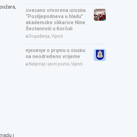
požara,
Svečano otvorena izložba
“Poslijepodneva u hladu”
akademske slikarice Nine
Šestanović u Korčuli
u
Događanja
,
Vijesti
Rješenje o prijmu u službu
na neodređeno vrijeme
u
Natječaji i javni pozivi
,
Vijesti
:
radu i