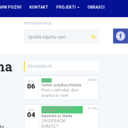
AVNI POZIVI
KONTAKT
PROJEKTI
OBRASCI
PRETRAŽIVANJE
Open 
na
DOGAĐANJA
20:00h
KINO
KOL
06
Centar za kulturu Korčula
Psići u ophodnji: dino
avantura / sink
KONCERT KLASIČNE
21:00h
KOL
GLAZBE
04
Katedrala sv. Marka
ZAGREBAČKI
br.
KVARTET