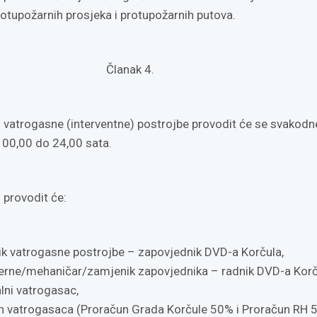
rotupožarnih prosjeka i protupožarnih putova.
Članak 4.
 vatrogasne (interventne) postrojbe provodit će se svakodn
 00,00 do 24,00 sata.
 provodit će:
ik vatrogasne postrojbe – zapovjednik DVD-a Korčula,
terne/mehaničar/zamjenik zapovjednika – radnik DVD-a Korč
lni vatrogasac,
h vatrogasaca (Proračun Grada Korčule 50% i Proračun RH 