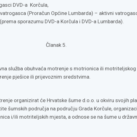
ogasci DVD-a Korčula,
 vatrogasca (Proračun Općine Lumbarda) – aktivni vatrogas
(prema sporazumu DVD-a Korčula i DVD-a Lumbarda).
Članak 5.
vna služba obuhvaća motrenje s motrionica ili motriteljskog
enje pješice ili prijevoznim sredstvima.
enje organizirat će Hrvatske šume d.o.o. u okviru svojih pl
ite šumskih područja na području Grada Korčule, organiza
ica i/ili motriteljskih mjesta, a odnose se na šume u drža