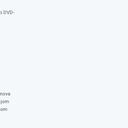
ci DVD-
anova
cijom
vnom