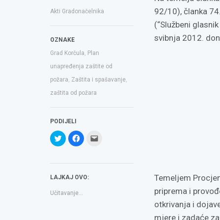
92/10), članka 74.
Akti Gradonačelnika
(“Službeni glasni
svibnja 2012. don
OZNAKE
Grad Korčula
,
Plan
unapređenja zaštite od
požara
,
Zaštita i spašavanje
,
zaštita od požara
PODIJELI
Podijeli
Klikom
Click
na
podijelite
to
Twitteru
na
email
(Otvara
Facebooku(Otvara
a
se
se
link
u
u
to
novom
novom
a
Temeljem Procjen
LAJKAJ OVO:
prozoru)
prozoru)
friend(Otvara
se
u
priprema i provođ
Učitavanje...
novom
prozoru)
otkrivanja i doja
mjere i zadaće za