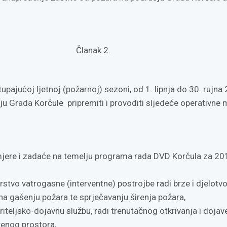
Članak 2.
upajućoj ljetnoj (požarnoj) sezoni, od 1. lipnja do 30. rujna
u Grada Korčule pripremiti i provoditi sljedeće operativne m
mjere i zadaće na temelju programa rada DVD Korčula za 20
rstvo vatrogasne (interventne) postrojbe radi brze i djelotv
 na gašenju požara te sprječavanju širenja požara,
triteljsko-dojavnu službu, radi trenutačnog otkrivanja i dojav
renog prostora,