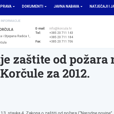
UPRAVA
DOKUMENTI
JAVNA NABAVA
NATJEČAJI I J
 INFORMACIJE
E-mail:
info@korcula.hr
ORČULA
Tel:
+385 20 711 143
a i Stjepana Radića 1,
+385 20 711 184
Fax:
+385 20 711 706
rčula
e zaštite od požara 
Korčule za 2012.
13. stavka 4. Zakona o zaštiti od požara (“Narodne novine”, 