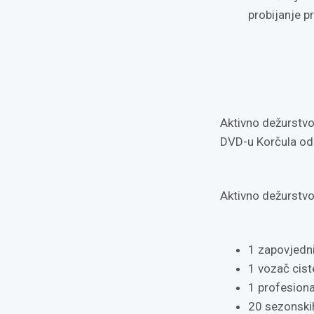
probijanje p
Aktivno dežurstvo
DVD-u Korčula od
Aktivno dežurstvo
1 zapovjedn
1 vozač cis
1 profesiona
20 sezonski