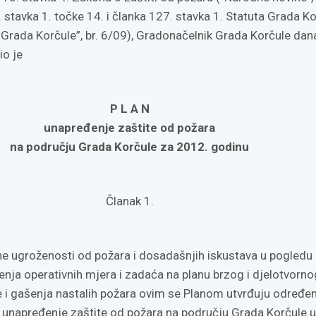
 stavka 1. točke 14. i članka 127. stavka 1. Statuta Grada K
k Grada Korčule”, br. 6/09), Gradonačelnik Grada Korčule dan
io je
P L A N
unapređenje zaštite od požara
na području Grada Korčule za 2012. godinu
Članak 1.
e ugroženosti od požara i dosadašnjih iskustava u pogledu
enja operativnih mjera i zadaća na planu brzog i djelotvorno
ve i gašenja nastalih požara ovim se Planom utvrđuju određe
 unapređenje zaštite od požara na području Grada Korčule 