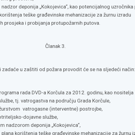
 nadzor deponija „Kokojevica“, kao potencijalnog uzročnika 
n korištenja teške građevinske mehanizacije za žurnu izradu
h prosjeka i probijanja protupožarnih putova.
Članak 3.
 zadaće u zaštiti od požara provodit će se na sljedeći način
rograma rada DVD-a Korčula za 2012. godinu, kao nositelja
lužbe, tj. vatrogastva na području Grada Korčule,
žurstvom vatrogasne (interventne) postrojbe,
riteljsko-dojavne službe,
im nadzorom deponija „Kokojevica“,
lana korištenja teške građevinske mehanizacije za žurnu iz