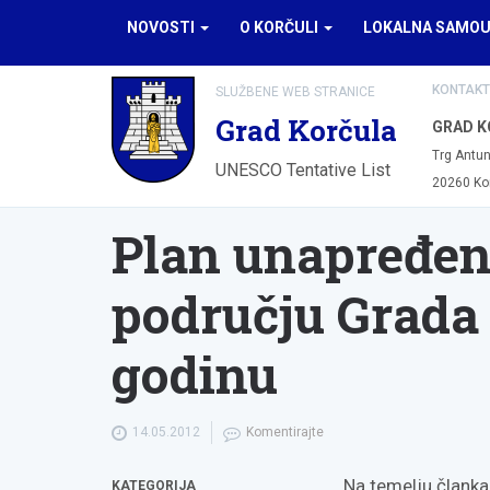
NOVOSTI
O KORČULI
LOKALNA SAMO
KONTAKT
SLUŽBENE WEB STRANICE
Grad Korčula
GRAD K
Trg Antun
UNESCO Tentative List
20260 Ko
Plan unapređenj
području Grada 
godinu
14.05.2012
Komentirajte
Na temelju članka 
KATEGORIJA