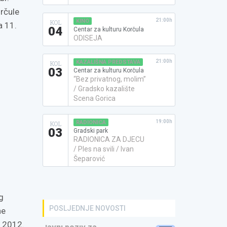
orčule
21:00h
KINO
KOL
a 11.
04
Centar za kulturu Korčula
ODISEJA
21:00h
KAZALIŠNA PREDSTAVA
KOL
03
Centar za kulturu Korčula
“Bez privatnog, molim”
/ Gradsko kazalište
Scena Gorica
19:00h
RADIONICA
KOL
03
Gradski park
RADIONICA ZA DJECU
/ Ples na svili / Ivan
Šeparović
g
POSLJEDNJE NOVOSTI
ne
u 2012.