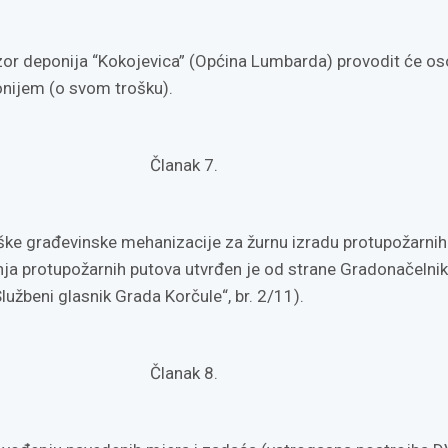
or deponija “Kokojevica” (Općina Lumbarda) provodit će o
onijem (o svom trošku).
Članak 7.
eške građevinske mehanizacije za žurnu izradu protupožarnih
anja protupožarnih putova utvrđen je od strane Gradonačelnik
lužbeni glasnik Grada Korčule“, br. 2/11).
Članak 8.