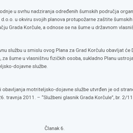
dnje u svrhu nadziranja određenih šumskih područja organi
d.o.o. u okviru svojih planova protupožarne zaštite šumskih
čju Grada Korčule, a odnose se na šume u državnom vlasniš
vnu službu u smislu ovog Plana za Grad Korčulu obavljat će
, za šume u vlasništvu fizičkih osoba, sukladno Planu ustroja
eljsko-dojavne službe.
i obavljanja motriteljsko-dojavne službe utvrđen je od stran
. travnja 2011. – “Službeni glasnik Grada Korčule”, br. 2/11 
Članak 6.