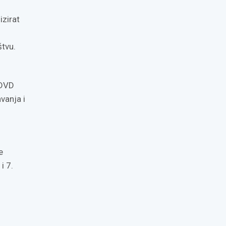
zirat
tvu.
 DVD
vanja i
e
i 7.