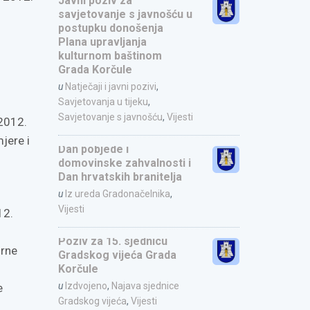
Javni poziv za
savjetovanje s javnošću u
postupku donošenja
Plana upravljanja
kulturnom baštinom
Grada Korčule
u
Natječaji i javni pozivi
,
Savjetovanja u tijeku
,
Savjetovanje s javnošću
,
Vijesti
 2012.
jere i
Dan pobjede i
domovinske zahvalnosti i
Dan hrvatskih branitelja
u
Iz ureda Gradonačelnika
,
Vijesti
12.
Poziv za 15. sjednicu
orne
Gradskog vijeća Grada
Korčule
u
Izdvojeno
,
Najava sjednice
e
Gradskog vijeća
,
Vijesti