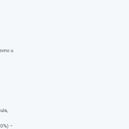
evno u
ula,
50%) –