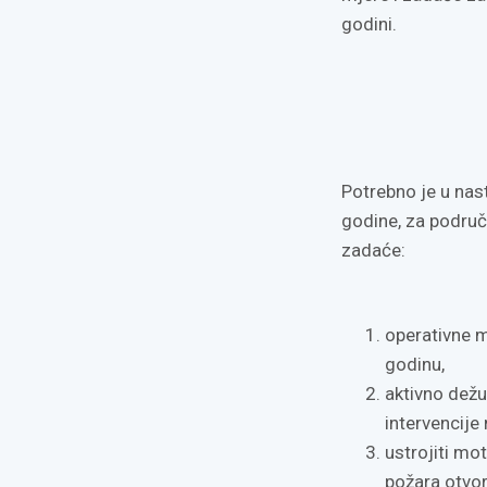
godini.
Potrebno je u nast
godine, za područj
zadaće:
operativne 
godinu,
aktivno dežu
intervencije
ustrojiti mo
požara otvo