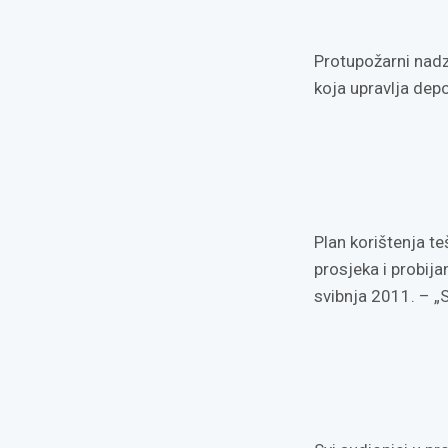
Protupožarni nadz
koja upravlja dep
Plan korištenja t
prosjeka i probij
svibnja 2011. – „S