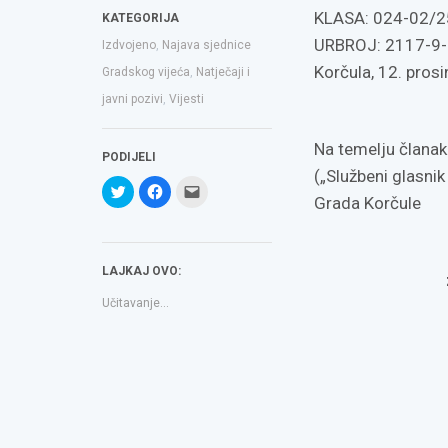
KLASA: 024-02/2
KATEGORIJA
URBROJ: 2117-9-
Izdvojeno
,
Najava sjednice
Korčula, 12. pros
Gradskog vijeća
,
Natječaji i
javni pozivi
,
Vijesti
Na temelju članak
PODIJELI
(„Službeni glasni
Podijeli
Klikom
Click
na
podijelite
to
Grada Korčule
Twitteru
na
email
(Otvara
Facebooku(Otvara
a
se
se
link
u
u
to
novom
novom
a
LAJKAJ OVO:
prozoru)
prozoru)
friend(Otvara
se
u
Učitavanje...
novom
prozoru)