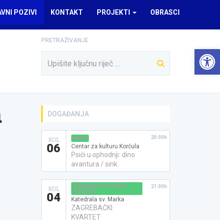
AVNI POZIVI
KONTAKT
PROJEKTI
OBRASCI
PRETRAŽIVANJE
Open 
a
DOGAĐANJA
20:00h
KINO
KOL
06
Centar za kulturu Korčula
Psići u ophodnji: dino
avantura / sink
KONCERT KLASIČNE
21:00h
KOL
GLAZBE
04
Katedrala sv. Marka
ZAGREBAČKI
KVARTET