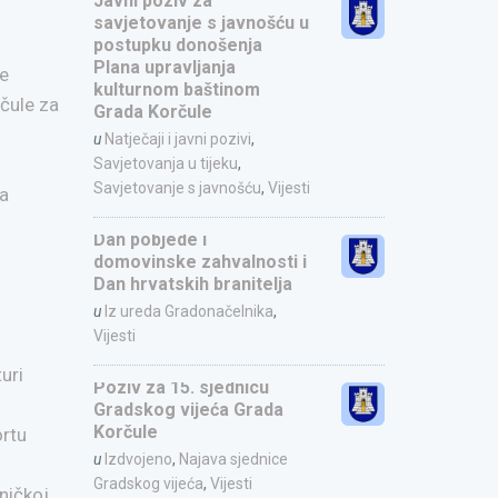
Javni poziv za
savjetovanje s javnošću u
postupku donošenja
Plana upravljanja
le
kulturnom baštinom
čule za
Grada Korčule
u
Natječaji i javni pozivi
,
Savjetovanja u tijeku
,
Savjetovanje s javnošću
,
Vijesti
da
Dan pobjede i
domovinske zahvalnosti i
Dan hrvatskih branitelja
u
Iz ureda Gradonačelnika
,
Vijesti
uri
Poziv za 15. sjednicu
Gradskog vijeća Grada
Korčule
rtu
u
Izdvojeno
,
Najava sjednice
Gradskog vijeća
,
Vijesti
ničkoj