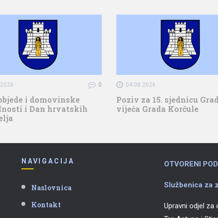
.2026
0
04.08.2026
objede i domovinske
Poziv za 15. sjednicu Gr
nosti i Dan hrvatskih
vijeća Grada Korčule
elja
NAVIGACIJA
OTVORENI POD
Službenica za z
Naslovnica
Kontakt
Upravni odjel za