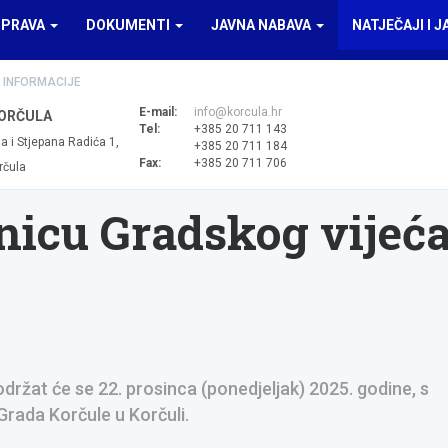
UPRAVA
DOKUMENTI
JAVNA NABAVA
NATJEČAJI I J
 INFORMACIJE
E-mail:
info@korcula.hr
ORČULA
Tel:
+385 20 711 143
a i Stjepana Radića 1,
+385 20 711 184
Fax:
+385 20 711 706
rčula
dnicu Gradskog vijeć
držat će se 22. prosinca (ponedjeljak) 2025. godine, s
 Grada Korčule u Korčuli.