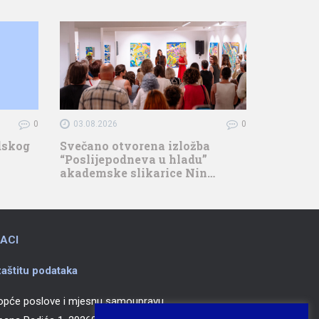
0
03.08.2026
0
adskog
Svečano otvorena izložba
“Poslijepodneva u hladu”
akademske slikarice Nin…
ACI
aštitu podataka
 opće poslove i mjesnu samoupravu