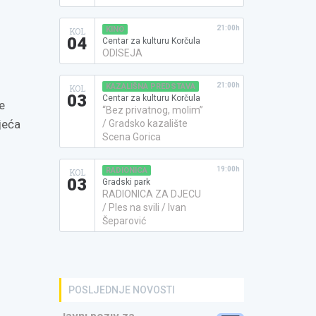
21:00h
KINO
KOL
04
Centar za kulturu Korčula
ODISEJA
21:00h
KAZALIŠNA PREDSTAVA
KOL
03
Centar za kulturu Korčula
e
“Bez privatnog, molim”
jeća
/ Gradsko kazalište
Scena Gorica
19:00h
RADIONICA
KOL
03
Gradski park
RADIONICA ZA DJECU
/ Ples na svili / Ivan
Šeparović
POSLJEDNJE NOVOSTI