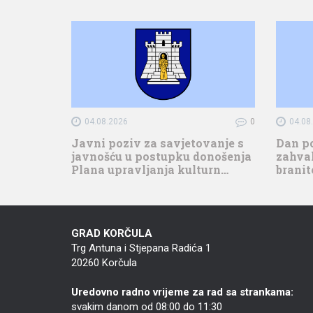
04.08.2026
0
04.08
Javni poziv za savjetovanje s
Dan p
javnošću u postupku donošenja
zahval
Plana upravljanja kulturn…
branit
GRAD KORČULA
Trg Antuna i Stjepana Radića 1
20260 Korčula
Uredovno radno vrijeme za rad sa strankama:
svakim danom od 08:00 do 11:30