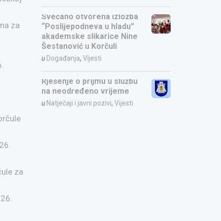
Svečano otvorena izložba
una za
“Poslijepodneva u hladu”
akademske slikarice Nine
Šestanović u Korčuli
u
Događanja
,
Vijesti
6.
Rješenje o prijmu u službu
na neodređeno vrijeme
u
Natječaji i javni pozivi
,
Vijesti
orčule
26.
čule za
026.