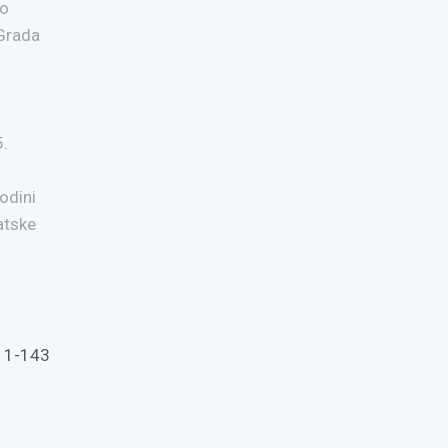
to
 Grada
5.
odini
atske
711-143