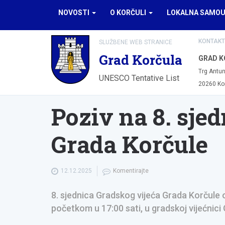
NOVOSTI
O KORČULI
LOKALNA SAMO
KONTAKT
SLUŽBENE WEB STRANICE
Grad Korčula
GRAD K
Trg Antun
UNESCO Tentative List
20260 Ko
Poziv na 8. sje
Grada Korčule
12.12.2025
Komentirajte
8. sjednica Gradskog vijeća Grada Korčule o
početkom u 17:00 sati, u gradskoj vijećnici