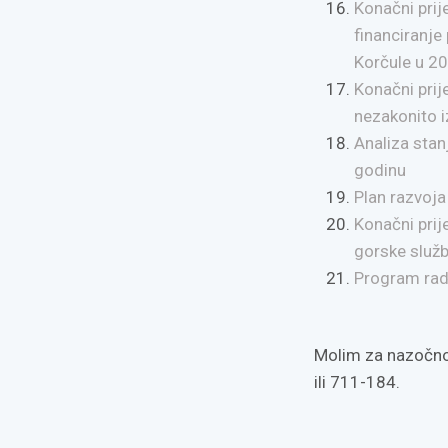
Konačni prij
financiranje
Korčule u 20
Konačni pri
nezakonito i
Analiza stan
godinu
Plan razvoja
Konačni prij
gorske služ
Program rad
Molim za nazočnost
ili 711-184.