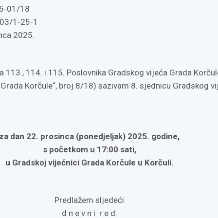
5-01/18
03/1-25-1
inca 2025.
a 113., 114. i 115. Poslovnika Gradskog vijeća Grada Korčul
k Grada Korčule“, broj 8/18) sazivam 8. sjednicu Gradskog vi
za dan 22. prosinca (ponedjeljak) 2025. godine,
s početkom u 17:00 sati,
u Gradskoj vijećnici Grada Korčule u Korčuli.
Predlažem sljedeći
d n e v n i r e d: