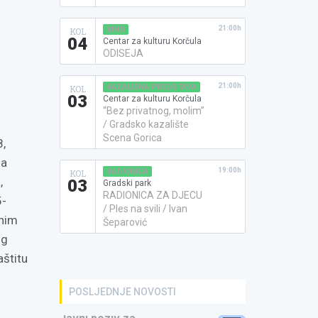
21:00h
KINO
KOL
04
Centar za kulturu Korčula
ODISEJA
21:00h
KAZALIŠNA PREDSTAVA
KOL
03
Centar za kulturu Korčula
“Bez privatnog, molim”
/ Gradsko kazalište
Scena Gorica
8,
za
19:00h
RADIONICA
KOL
,
03
Gradski park
RADIONICA ZA DJECU
5-
/ Ples na svili / Ivan
dnim
Šeparović
og
aštitu
POSLJEDNJE NOVOSTI