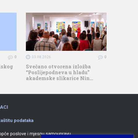
0
03.08.2026
0
adskog
Svečano otvorena izložba
“Poslijepodneva u hladu”
akademske slikarice Nin…
ACI
aštitu podataka
 opće poslove i mjesnu samoupravu