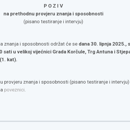
P O Z I V
na prethodnu provjeru znanja i sposobnosti
(pisano testiranje i intervju)
a znanja i sposobnosti održat će se
dana 30. lipnja 2025., 
sati u velikoj vijećnici Grada Korčule, Trg Antuna i Stjep
(1. kat).
 provjeru znanja i sposobnosti (pisano testiranje i intervju)
na
poveznici
.