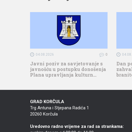
04.08.2026
0
04.08
Javni poziv za savjetovanje s
Dan p
javnošću u postupku donošenja
zahval
Plana upravljanja kulturn…
branit
GRAD KORČULA
Trg Antuna i Stjepana Radića 1
20260 Korčula
Uredovno radno vrijeme za rad sa strankama: