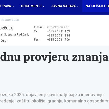
UPRAVA
DOKUMENTI
JAVNA NABAVA
NATJEČAJI I J
 INFORMACIJE
E-mail:
info@korcula.hr
ORČULA
Tel:
+385 20 711 143
a i Stjepana Radića 1,
+385 20 711 184
Fax:
+385 20 711 706
rčula
dnu provjeru znanja
žujka 2025. objavljen je javni natječaj za imenovanje
ređenje, zaštitu okoliša, gradnju, komunalno gospodarst