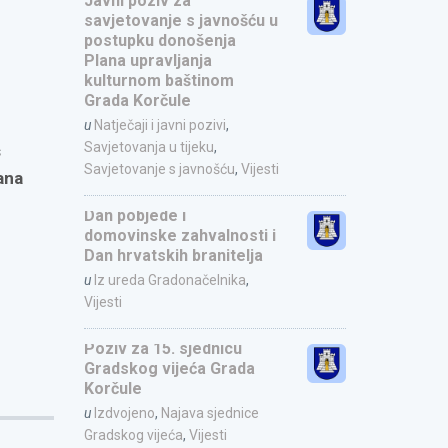
Javni poziv za
savjetovanje s javnošću u
postupku donošenja
Plana upravljanja
kulturnom baštinom
Grada Korčule
u
Natječaji i javni pozivi
,
Savjetovanja u tijeku
,
s
Savjetovanje s javnošću
,
Vijesti
ana
Dan pobjede i
domovinske zahvalnosti i
Dan hrvatskih branitelja
u
Iz ureda Gradonačelnika
,
Vijesti
Poziv za 15. sjednicu
Gradskog vijeća Grada
Korčule
u
Izdvojeno
,
Najava sjednice
Gradskog vijeća
,
Vijesti