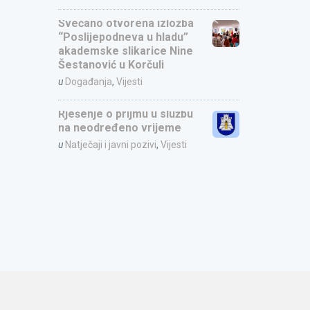
Svečano otvorena izložba
“Poslijepodneva u hladu”
akademske slikarice Nine
Šestanović u Korčuli
u
Događanja
,
Vijesti
Rješenje o prijmu u službu
na neodređeno vrijeme
u
Natječaji i javni pozivi
,
Vijesti