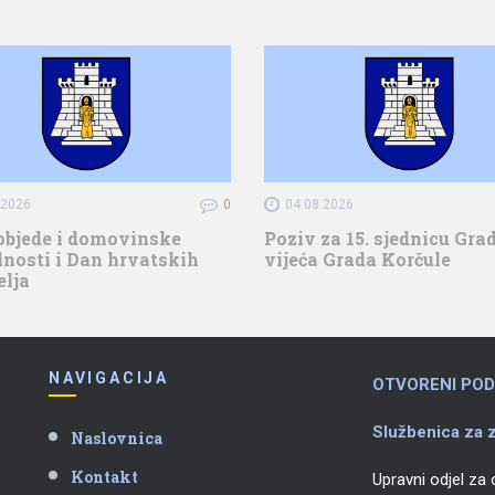
.2026
0
04.08.2026
objede i domovinske
Poziv za 15. sjednicu Gr
nosti i Dan hrvatskih
vijeća Grada Korčule
elja
NAVIGACIJA
OTVORENI POD
Službenica za z
Naslovnica
Kontakt
Upravni odjel za