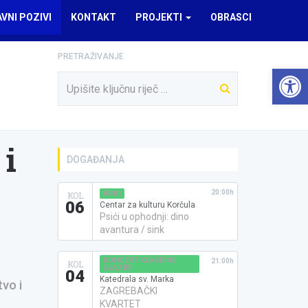
AVNI POZIVI
KONTAKT
PROJEKTI
OBRASCI
PRETRAŽIVANJE
Open 
 i
DOGAĐANJA
20:00h
KINO
KOL
06
Centar za kulturu Korčula
Psići u ophodnji: dino
avantura / sink
KONCERT KLASIČNE
21:00h
KOL
GLAZBE
04
Katedrala sv. Marka
vo i
ZAGREBAČKI
KVARTET