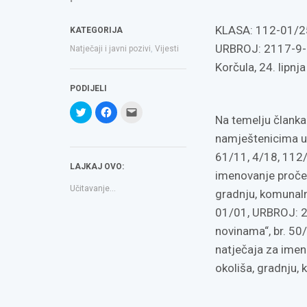
KLASA: 112-01/2
KATEGORIJA
URBROJ: 2117-9-
Natječaji i javni pozivi
,
Vijesti
Korčula, 24. lipnj
PODIJELI
Podijeli
Klikom
Click
na
podijelite
to
Na temelju članka
Twitteru
na
email
(Otvara
Facebooku(Otvara
a
namještenicima u 
se
se
link
u
u
to
61/11, 4/18, 112/1
novom
novom
a
LAJKAJ OVO:
prozoru)
prozoru)
friend(Otvara
imenovanje pročel
se
u
Učitavanje...
novom
gradnju, komunal
prozoru)
01/01, URBROJ: 2
novinama“, br. 50
natječaja za imen
okoliša, gradnju,