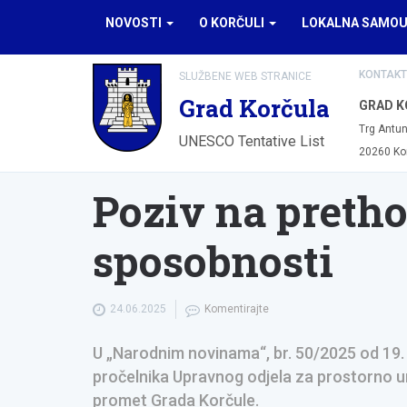
NOVOSTI
O KORČULI
LOKALNA SAMO
KONTAKT
SLUŽBENE WEB STRANICE
Grad Korčula
GRAD K
Trg Antun
UNESCO Tentative List
20260 Ko
Poziv na pretho
sposobnosti
24.06.2025
Komentirajte
U „Narodnim novinama“, br. 50/2025 od 19. o
pročelnika Upravnog odjela za prostorno u
promet Grada Korčule.