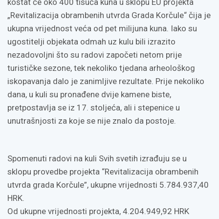
koštat će oko 400 tisuća kuna u sklopu EU projekta
„Revitalizacija obrambenih utvrda Grada Korčule“ čija je
ukupna vrijednost veća od pet milijuna kuna. Iako su
ugostitelji objekata odmah uz kulu bili izrazito
nezadovoljni što su radovi započeti netom prije
turističke sezone, tek nekoliko tjedana arheološkog
iskopavanja dalo je zanimljive rezultate. Prije nekoliko
dana, u kuli su pronađene dvije kamene biste,
pretpostavlja se iz 17. stoljeća, ali i stepenice u
unutrašnjosti za koje se nije znalo da postoje.
Spomenuti radovi na kuli Svih svetih izrađuju se u
sklopu provedbe projekta “Revitalizacija obrambenih
utvrda grada Korčule”, ukupne vrijednosti 5.784.937,40
HRK.
Od ukupne vrijednosti projekta, 4.204.949,92 HRK