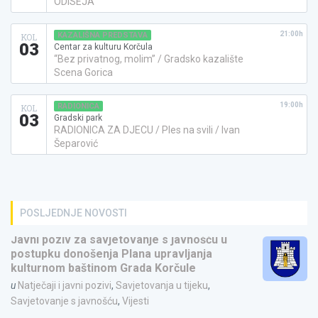
ODISEJA
21:00h
KAZALIŠNA PREDSTAVA
KOL
03
Centar za kulturu Korčula
“Bez privatnog, molim” / Gradsko kazalište
Scena Gorica
19:00h
RADIONICA
KOL
03
Gradski park
RADIONICA ZA DJECU / Ples na svili / Ivan
Šeparović
POSLJEDNJE NOVOSTI
Javni poziv za savjetovanje s javnošću u
postupku donošenja Plana upravljanja
kulturnom baštinom Grada Korčule
u
Natječaji i javni pozivi
,
Savjetovanja u tijeku
,
Savjetovanje s javnošću
,
Vijesti