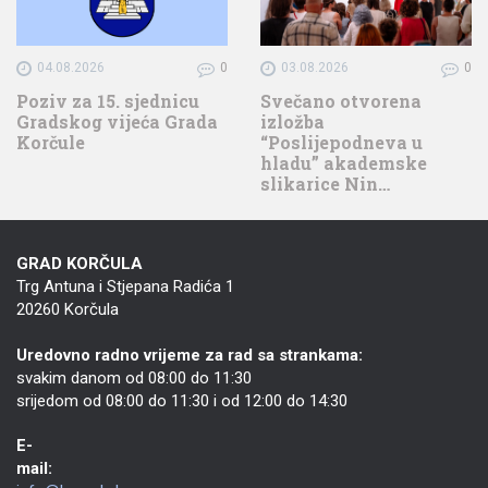
04.08.2026
0
03.08.2026
0
Poziv za 15. sjednicu
Svečano otvorena
Gradskog vijeća Grada
izložba
Korčule
“Poslijepodneva u
hladu” akademske
slikarice Nin…
GRAD KORČULA
Trg Antuna i Stjepana Radića 1
20260 Korčula
Uredovno radno vrijeme za rad sa strankama:
svakim danom od 08:00 do 11:30
srijedom od 08:00 do 11:30 i od 12:00 do 14:30
E-
mail: