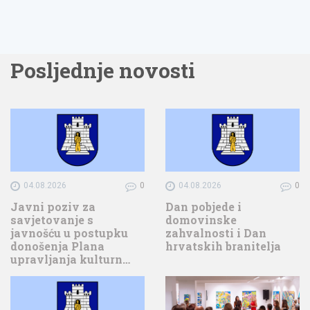
Posljednje novosti
04.08.2026
0
04.08.2026
0
Javni poziv za
Dan pobjede i
savjetovanje s
domovinske
javnošću u postupku
zahvalnosti i Dan
donošenja Plana
hrvatskih branitelja
upravljanja kulturn…