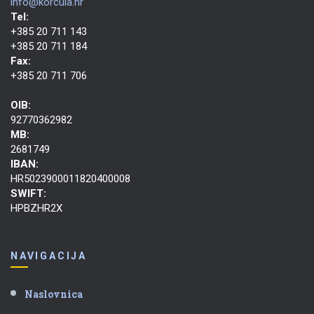
info@korcula.hr
Tel:
+385 20 711 143
+385 20 711 184
Fax:
+385 20 711 706
OIB:
92770362982
MB:
2681749
IBAN:
HR5023900011820400008
SWIFT:
HPBZHR2X
NAVIGACIJA
Naslovnica