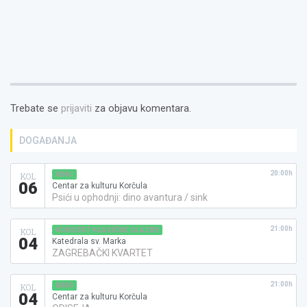
Trebate se
prijaviti
za objavu komentara.
DOGAĐANJA
20:00h
KINO
KOL
06
Centar za kulturu Korčula
Psići u ophodnji: dino avantura / sink
21:00h
KONCERT KLASIČNE GLAZBE
KOL
04
Katedrala sv. Marka
ZAGREBAČKI KVARTET
21:00h
KINO
KOL
04
Centar za kulturu Korčula