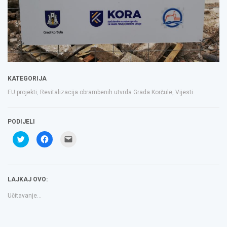
KATEGORIJA
EU projekti
,
Revitalizacija obrambenih utvrda Grada Korčule
,
Vijesti
PODIJELI
Podijeli
Klikom
Click
na
podijelite
to
Twitteru
na
email
(Otvara
Facebooku(Otvara
a
se
se
link
u
u
to
novom
novom
a
LAJKAJ OVO:
prozoru)
prozoru)
friend(Otvara
se
u
Učitavanje...
novom
prozoru)