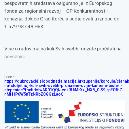
bespovratnih sredstava osigurano je iz Europskog
fonda za regionalni razvoj – OP Konkurentnost i
kohezija, dok će Grad Korčula sudjelovati u iznosu od
1.579.987,48 HRK.
Više o radovima na kuli Svih svetih možete pročitati na
poveznici
.
Izvor:
https://dubrovacki.slobodnadalmacija.hr/zupanija/korcula/clana
na-stoljetnoj-kuli-svih-svetih-pronaene-dvije-kamene-biste-i-
stepenice?fbclid=IwAR01QQlJeqkRUiMrXx_NX8_0IS9jrpEOfhZ-
nMH1P6W5nTzNRbZCGGzLaoQ