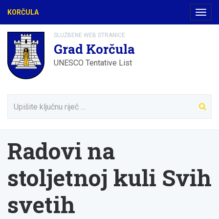
KORČULA
Navig
SLUŽBENE WEB STRANICE
Grad Korčula
UNESCO Tentative List
Radovi na
stoljetnoj kuli Svih
svetih