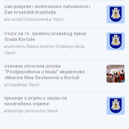
Dan pobjede i domovinske zahvalnosti i
Dan hrvatskih branitelja
u
Iz ureda Gradonačelnika
,
Vijesti
Poziv za 15. sjednicu Gradskog vijeća
Grada Korčule
u
Izdvojeno
,
Najava sjednice Gradskog vijeća
,
Vijesti
Svečano otvorena izložba
“Poslijepodneva u hladu” akademske
slikarice Nine Šestanović u Korčuli
u
Događanja
,
Vijesti
Rješenje o prijmu u službu na
neodređeno vrijeme
u
Natječaji i javni pozivi
,
Vijesti