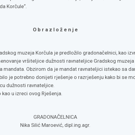
da Korčule“.
O b r a z l o ž e n j e
adskog muzeja Korčula je predložilo gradonačelnici, kao iz
imenovanje vršiteljice dužnosti ravnateljice Gradskog muzeja
eka mandata. Obzirom da je mandat ravnateljici istekao sa 
bilo je potrebno donijeti rješenje o razrješenju kako bi se m
icu dužnosti ravnateljice.
 kao u izreci ovog Rješenja.
GRADONAČELNICA
Nika Silić Maroević, dipl.ing.agr.