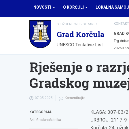
NOVOSTI
O KORČULI
LOKALNA SAMO
KONTAKT
SLUŽBENE WEB STRANICE
Grad Korčula
GRAD K
Trg Antun
UNESCO Tentative List
20260 Ko
Rješenje o razrj
Gradskog muzej
07.05.2025
Komentirajte
KLASA: 007-03/2
KATEGORIJA
URBROJ: 2117-9-
Akti Gradonačelnika
Korčula, 24. ožuj