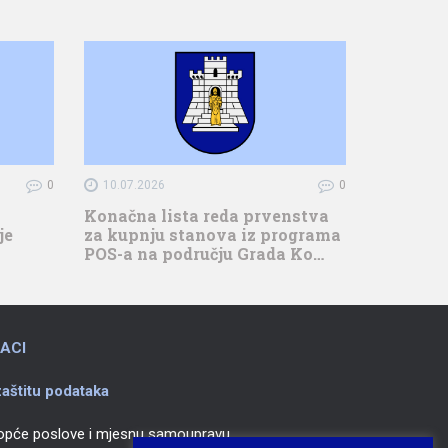
0
10.07.2026
0
Konačna lista reda prvenstva
je
za kupnju stanova iz programa
POS-a na području Grada Ko…
ACI
aštitu podataka
 opće poslove i mjesnu samoupravu