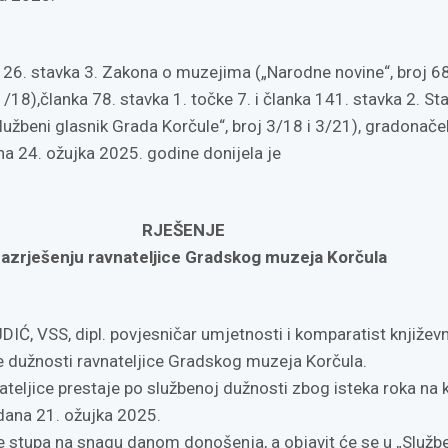
 26. stavka 3. Zakona o muzejima („Narodne novine“, broj 6
18),članka 78. stavka 1. točke 7. i članka 141. stavka 2. St
lužbeni glasnik Grada Korčule“, broj 3/18 i 3/21), gradonače
a 24. ožujka 2025. godine donijela je
RJEŠENJE
razrješenju ravnateljice Gradskog muzeja Korčula
Ć, VSS, dipl. povjesničar umjetnosti i komparatist književn
e dužnosti ravnateljice Gradskog muzeja Korčula.
teljice prestaje po službenoj dužnosti zbog isteka roka na k
dana 21. ožujka 2025.
e stupa na snagu danom donošenja, a objavit će se u „Služ