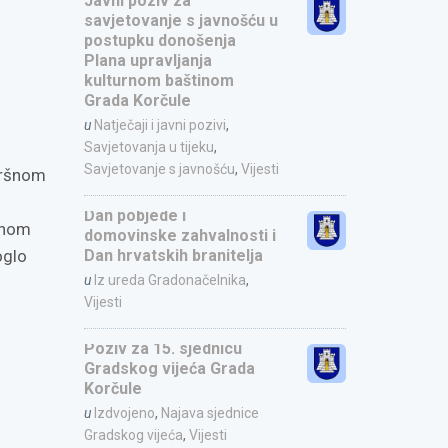
Javni poziv za
savjetovanje s javnošću u
postupku donošenja
Plana upravljanja
kulturnom baštinom
Grada Korčule
u
Natječaji i javni pozivi
,
Savjetovanja u tijeku
,
Savjetovanje s javnošću
,
Vijesti
vršnom
Dan pobjede i
danom
domovinske zahvalnosti i
Dan hrvatskih branitelja
oglo
u
Iz ureda Gradonačelnika
,
Vijesti
Poziv za 15. sjednicu
Gradskog vijeća Grada
Korčule
u
Izdvojeno
,
Najava sjednice
Gradskog vijeća
,
Vijesti