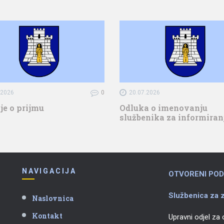
.2026
0
20.07.2026
je o prijmu
Odluka o imenovanju
službenika za informiran
NAVIGACIJA
OTVORENI POD
Službenica za z
Naslovnica
Kontakt
Upravni odjel za