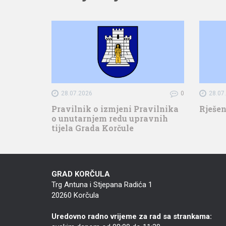
28.07.2026
0
28.07
Pravilnik o izmjeni Pravilnika
Rješen
o unutarnjem redu upravnih
tijela Grada Korčule
GRAD KORČULA
Trg Antuna i Stjepana Radića 1
20260 Korčula
Uredovno radno vrijeme za rad sa strankama: