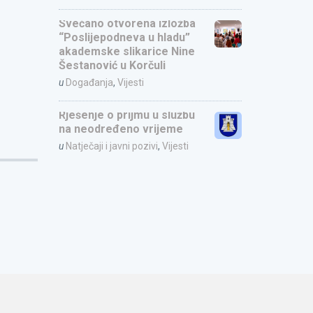
Svečano otvorena izložba
“Poslijepodneva u hladu”
akademske slikarice Nine
Šestanović u Korčuli
u
Događanja
,
Vijesti
Rješenje o prijmu u službu
na neodređeno vrijeme
u
Natječaji i javni pozivi
,
Vijesti