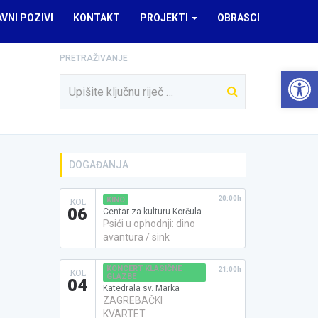
AVNI POZIVI
KONTAKT
PROJEKTI
OBRASCI
PRETRAŽIVANJE
Open 
DOGAĐANJA
20:00h
KINO
KOL
06
Centar za kulturu Korčula
Psići u ophodnji: dino
avantura / sink
KONCERT KLASIČNE
21:00h
KOL
GLAZBE
04
Katedrala sv. Marka
ZAGREBAČKI
KVARTET