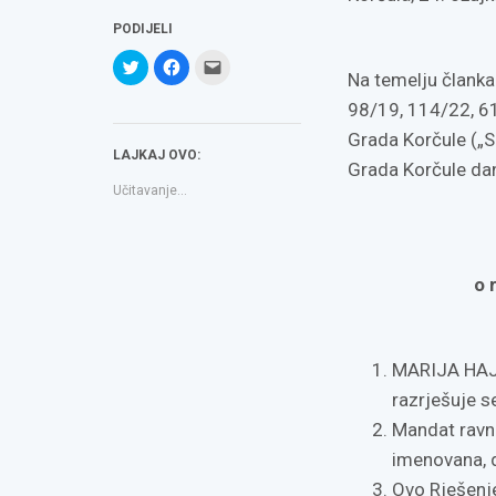
PODIJELI
Podijeli
Klikom
Click
na
podijelite
to
Na temelju članka
Twitteru
na
email
(Otvara
Facebooku(Otvara
a
98/19, 114/22, 61/
se
se
link
u
u
to
Grada Korčule („S
novom
novom
a
LAJKAJ OVO:
prozoru)
prozoru)
friend(Otvara
Grada Korčule dan
se
u
Učitavanje...
novom
prozoru)
o 
MARIJA HAJDI
razrješuje s
Mandat ravna
imenovana, 
Ovo Rješenj