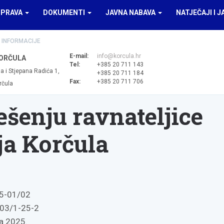
UPRAVA
DOKUMENTI
JAVNA NABAVA
NATJEČAJI I J
 INFORMACIJE
E-mail:
info@korcula.hr
ORČULA
Tel:
+385 20 711 143
a i Stjepana Radića 1,
+385 20 711 184
Fax:
+385 20 711 706
rčula
ešenju ravnateljice
a Korčula
5-01/02
03/1-25-2
ka 2025.