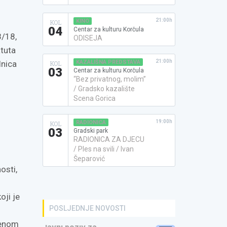
21:00h
KINO
KOL
04
Centar za kulturu Korčula
8/18,
ODISEJA
atuta
21:00h
KAZALIŠNA PREDSTAVA
lnica
KOL
03
Centar za kulturu Korčula
“Bez privatnog, molim”
/ Gradsko kazalište
Scena Gorica
19:00h
RADIONICA
KOL
03
Gradski park
RADIONICA ZA DJECU
/ Ples na svili / Ivan
Šeparović
osti,
oji je
POSLJEDNJE NOVOSTI
benom