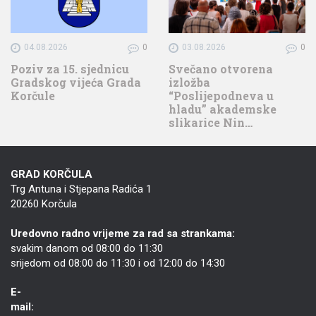
04.08.2026
0
03.08.2026
0
Poziv za 15. sjednicu
Svečano otvorena
Gradskog vijeća Grada
izložba
Korčule
“Poslijepodneva u
hladu” akademske
slikarice Nin…
GRAD KORČULA
Trg Antuna i Stjepana Radića 1
20260 Korčula
Uredovno radno vrijeme za rad sa strankama:
svakim danom od 08:00 do 11:30
srijedom od 08:00 do 11:30 i od 12:00 do 14:30
E-
mail: