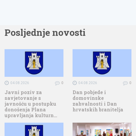
Posljednje novosti
04.08.2026
0
04.08.2026
0
Javni poziv za
Dan pobjede i
savjetovanje s
domovinske
javnošću u postupku
zahvalnosti i Dan
donošenja Plana
hrvatskih branitelja
upravljanja kulturn…