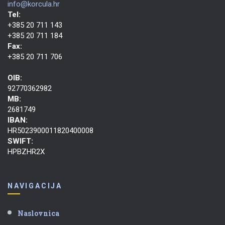
info@korcula.hr
Tel:
+385 20 711 143
+385 20 711 184
Fax:
+385 20 711 706
OIB:
92770362982
MB:
2681749
IBAN:
HR5023900011820400008
SWIFT:
HPBZHR2X
NAVIGACIJA
Naslovnica