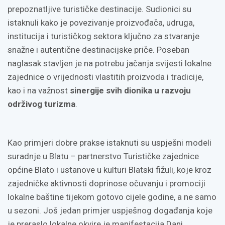
prepoznatljive turističke destinacije. Sudionici su
istaknuli kako je povezivanje proizvođača, udruga,
institucija i turističkog sektora ključno za stvaranje
snažne i autentične destinacijske priče. Poseban
naglasak stavljen je na potrebu jačanja svijesti lokalne
zajednice o vrijednosti vlastitih proizvoda i tradicije,
kao i na važnost
sinergije svih dionika u razvoju
održivog turizma
.
Kao primjeri dobre prakse istaknuti su uspješni modeli
suradnje u Blatu – partnerstvo Turističke zajednice
općine Blato i ustanove u kulturi Blatski fižuli, koje kroz
zajedničke aktivnosti doprinose očuvanju i promociji
lokalne baštine tijekom gotovo cijele godine, a ne samo
u sezoni. Još jedan primjer uspješnog događanja koje
je preraslo lokalne okvire je manifestacija Dani