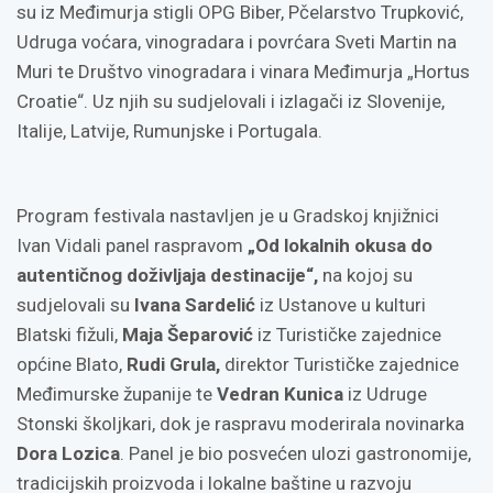
su iz Međimurja stigli OPG Biber, Pčelarstvo Trupković,
Udruga voćara, vinogradara i povrćara Sveti Martin na
Muri te Društvo vinogradara i vinara Međimurja „Hortus
Croatie“. Uz njih su sudjelovali i izlagači iz Slovenije,
Italije, Latvije, Rumunjske i Portugala.
Program festivala nastavljen je u Gradskoj knjižnici
Ivan Vidali panel raspravom
„Od lokalnih okusa do
autentičnog doživljaja destinacije“,
na kojoj su
sudjelovali su
Ivana Sardelić
iz Ustanove u kulturi
Blatski fižuli,
Maja Šeparović
iz Turističke zajednice
općine Blato,
Rudi Grula,
direktor Turističke zajednice
Međimurske županije te
Vedran Kunica
iz Udruge
Stonski školjkari, dok je raspravu moderirala novinarka
Dora Lozica
. Panel je bio posvećen ulozi gastronomije,
tradicijskih proizvoda i lokalne baštine u razvoju