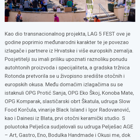
Kao dio transnacionalnog projekta, LAG 5 FEST ove je
godine poprimio međunarodni karakter te je povezao
izlagače i partnere iz Hrvatske i više europskih zemalja.
Posjetitelji su imali priliku upoznati raznoliku ponudu
autohtonih proizvoda i specijaliteta, a gradska tržnica
Rotonda pretvorila se u živopisno središte otočnih i
europskih okusa. Među domaćim izlagačima su se
istaknuli OPG Protić Sanja, OPG Eko Škoj, Konoba Mate,
OPG Komparak, slastičarski obrt Škatula, udruga Slow
Food Korčula, vinarije Black Island i Igor Radovanović,
kao i Dainesi iz Blata, prvi otočni keramički studio. S
poluotoka Pelješca sudjelovali su udruga Pelješac AGE
– Art, Gastro, Eno, Bodulka Handmade i Okusi me, dok