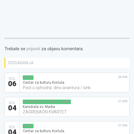
Trebate se
prijaviti
za objavu komentara.
DOGAĐANJA
20:00h
KINO
KOL
06
Centar za kulturu Korčula
Psići u ophodnji: dino avantura / sink
21:00h
KONCERT KLASIČNE GLAZBE
KOL
04
Katedrala sv. Marka
ZAGREBAČKI KVARTET
21:00h
KINO
KOL
04
Centar za kulturu Korčula