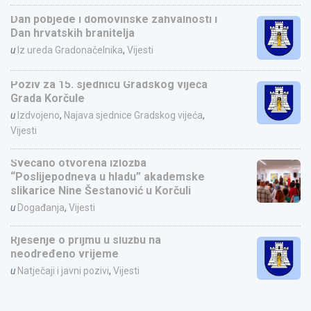
Dan pobjede i domovinske zahvalnosti i
Dan hrvatskih branitelja
u
Iz ureda Gradonačelnika
,
Vijesti
Poziv za 15. sjednicu Gradskog vijeća
Grada Korčule
u
Izdvojeno
,
Najava sjednice Gradskog vijeća
,
Vijesti
Svečano otvorena izložba
“Poslijepodneva u hladu” akademske
slikarice Nine Šestanović u Korčuli
u
Događanja
,
Vijesti
Rješenje o prijmu u službu na
neodređeno vrijeme
u
Natječaji i javni pozivi
,
Vijesti