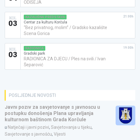
ODISEJA
21:00h
KAZALIŠNA PREDSTAVA
KOL
03
Centar za kulturu Korčula
“Bez privatnog, molim” / Gradsko kazalište
Scena Gorica
19:00h
RADIONICA
KOL
03
Gradski park
RADIONICA ZA DJECU / Ples na svili / Ivan
Šeparović
POSLJEDNJE NOVOSTI
Javni poziv za savjetovanje s javnošću u
postupku donošenja Plana upravljanja
kulturnom baštinom Grada Korčule
u
Natječaji i javni pozivi
,
Savjetovanja u tijeku
,
Savjetovanje s javnošću
,
Vijesti