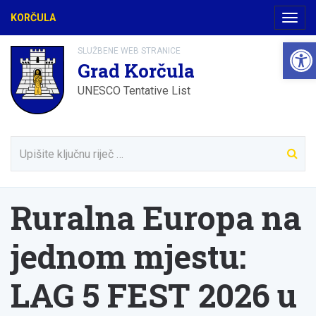
KORČULA
Navig
Open
SLUŽBENE WEB STRANICE
Grad Korčula
UNESCO Tentative List
Ruralna Europa na
jednom mjestu:
LAG 5 FEST 2026 u