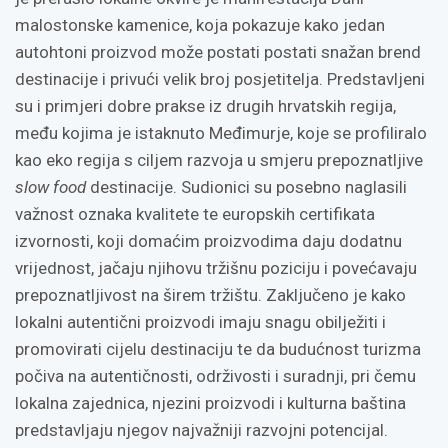
malostonske kamenice, koja pokazuje kako jedan
autohtoni proizvod može postati postati snažan brend
destinacije i privući velik broj posjetitelja. Predstavljeni
su i primjeri dobre prakse iz drugih hrvatskih regija,
među kojima je istaknuto Međimurje, koje se profiliralo
kao eko regija s ciljem razvoja u smjeru prepoznatljive
slow food
destinacije. Sudionici su posebno naglasili
važnost oznaka kvalitete te europskih certifikata
izvornosti, koji domaćim proizvodima daju dodatnu
vrijednost, jačaju njihovu tržišnu poziciju i povećavaju
prepoznatljivost na širem tržištu. Zaključeno je kako
lokalni autentični proizvodi imaju snagu obilježiti i
promovirati cijelu destinaciju te da budućnost turizma
počiva na autentičnosti, održivosti i suradnji, pri čemu
lokalna zajednica, njezini proizvodi i kulturna baština
predstavljaju njegov najvažniji razvojni potencijal.