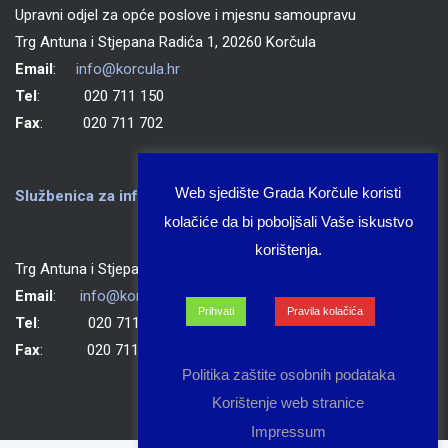
Upravni odjel za opće poslove i mjesnu samoupravu
Trg Antuna i Stjepana Radića 1, 20260 Korčula
Email
:
info@korcula.hr
Tel
: 020 711 150
Fax
: 020 711 702
Web sjedište Grada Korčule koristi
Službenica za informiranje Grada Korčule
kolačiće da bi poboljšali Vaše iskustvo
korištenja.
Trg Antuna i Stjepana Radića 1, 20260 Korčula
Email
:
info@korcula.hr
Prihvati
Pravila kolačića
Tel
: 020 711 150
Fax
: 020 711 702
Politika zaštite osobnih podataka
Korištenje web stranice
Impressum