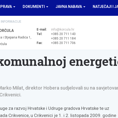
UPRAVA
DOKUMENTI
JAVNA NABAVA
NATJEČAJI I J
 INFORMACIJE
E-mail:
info@korcula.hr
ORČULA
Tel:
+385 20 711 143
a i Stjepana Radića 1,
+385 20 711 184
Fax:
+385 20 711 706
rčula
komunalnoj energeti
arko Milat, direktor Hobera sudjelovali su na savjetova
Crikvenici.
ruge za razvoj Hrvatske i Udruge gradova Hrvatske te uz
ada Crikvenice, u Crikvenici je 1. i 2. listopada 2009. godine