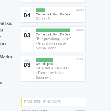
21:00h
KINO
KOL
04
Centar za kulturu Korčula
ODISEJA
vatske,
ju
21:00h
KAZALIŠNA PREDSTAVA
KOL
03
Centar za kulturu Korčula
e
“Bez privatnog, molim”
ša i
/ Gradsko kazalište
Scena Gorica
Marko
19:00h
RADIONICA
KOL
03
Gradski park
RADIONICA ZA DJECU
/ Ples na svili / Ivan
Šeparović
ani
POSLJEDNJE NOVOSTI