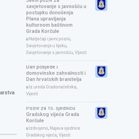
Javni poziv za
savjetovanje s javnošću u
postupku donošenja
Plana upravljanja
kulturnom baštinom
Grada Korčule
u
Natječaji i javni pozivi
,
Savjetovanja u tijeku
,
Savjetovanje s javnošću
,
Vijesti
Dan pobjede i
domovinske zahvalnosti i
Dan hrvatskih branitelja
u
Iz ureda Gradonačelnika
,
arstva
Vijesti
Poziv za 15. sjednicu
Gradskog vijeća Grada
Korčule
u
Izdvojeno
,
Najava sjednice
Gradskog vijeća
,
Vijesti