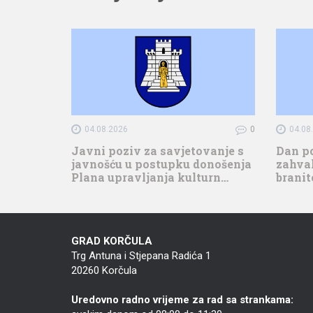
04.08.2026
0
04.08
Javni poziv za savjetovanje s
Dan p
javnošću u postupku donošenja
zahval
Plana upravljanja kulturn…
branit
GRAD KORČULA
Trg Antuna i Stjepana Radića 1
20260 Korčula
Uredovno radno vrijeme za rad sa strankama: