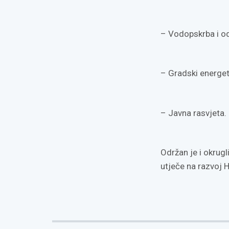
– Vodopskrba i o
– Gradski energetsk
– Javna rasvjeta.
Održan je i okru
utječe na razvoj 