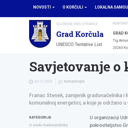
NOVOSTI
O KORČULI
LOKALNA SAMO
KONTAKT
SLUŽBENE WEB STRANICE
Grad Korčula
GRAD K
Trg Antun
UNESCO Tentative List
20260 Ko
Savjetovanje o 
04.10.2009
Komentirajte
Franac Stenek, zamjenik gradonačelnika i M
komunalnoj energetici, a koje je održano u 
U organizaciji Ud
KATEGORIJA
pokroviteljstvo Gr
Iz ureda Gradonačelnika
,