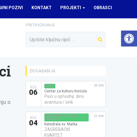
AVNI POZIVI
KONTAKT
PROJEKTI
OBRASCI
PRETRAŽIVANJE
Open 
ci
DOGAĐANJA
20:00h
KINO
KOL
06
Centar za kulturu Korčula
Psići u ophodnji: dino
nju o
avantura / sink
KONCERT KLASIČNE
21:00h
KOL
GLAZBE
04
Katedrala sv. Marka
ZAGREBAČKI
KVARTET