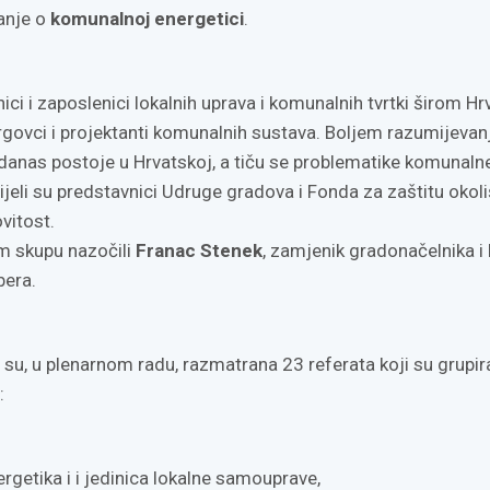
anje o
komunalnoj energetici
.
nici i zaposlenici lokalnih uprava i komunalnih tvrtki širom Hr
 trgovci i projektanti komunalnih sustava. Boljem razumijevan
anas postoje u Hrvatskoj, a tiču se problematike komunaln
ijeli su predstavnici Udruge gradova i Fonda za zaštitu okoli
vitost.
m skupu nazočili
Franac Stenek
, zamjenik gradonačelnika i
bera.
 su, u plenarnom radu, razmatrana 23 referata koji su grupir
:
getika i i jedinica lokalne samouprave,