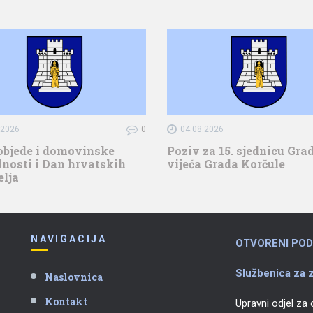
.2026
0
04.08.2026
objede i domovinske
Poziv za 15. sjednicu Gr
nosti i Dan hrvatskih
vijeća Grada Korčule
elja
NAVIGACIJA
OTVORENI POD
Službenica za z
Naslovnica
Kontakt
Upravni odjel za