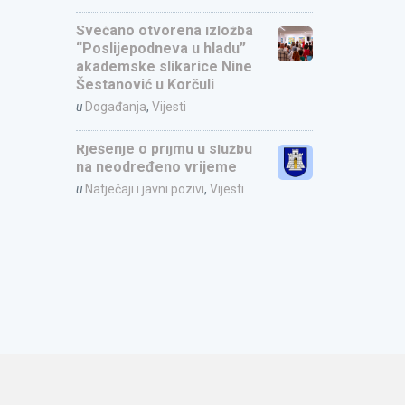
Svečano otvorena izložba
“Poslijepodneva u hladu”
akademske slikarice Nine
Šestanović u Korčuli
u
Događanja
,
Vijesti
Rješenje o prijmu u službu
na neodređeno vrijeme
u
Natječaji i javni pozivi
,
Vijesti