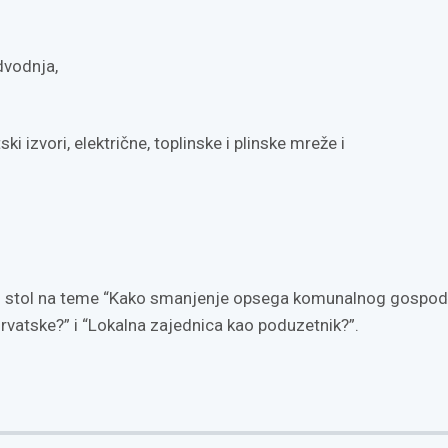
dvodnja,
i izvori, električne, toplinske i plinske mreže i
gli stol na teme “Kako smanjenje opsega komunalnog gospod
Hrvatske?” i “Lokalna zajednica kao poduzetnik?”.