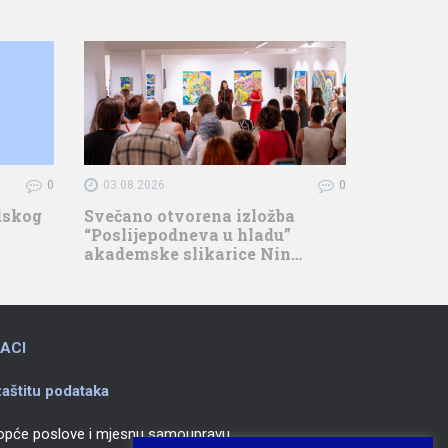
0
03.08.2026
0
adskog
Svečano otvorena izložba
“Poslijepodneva u hladu”
akademske slikarice Nin…
ACI
aštitu podataka
 opće poslove i mjesnu samoupravu