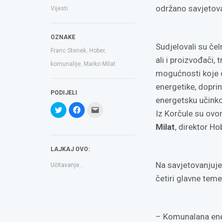
održano savjetov
Vijesti
OZNAKE
Sudjelovali su čel
Franc Stenek
,
Hober
,
ali i proizvođači,
komunalije
,
Marko Milat
mogućnosti koje d
energetike, doprin
PODIJELI
energetsku učinko
Podijeli
Klikom
Click
Iz Korčule su ovo
na
podijelite
to
Twitteru
na
email
(Otvara
Facebooku(Otvara
a
Milat
, direktor Ho
se
se
link
u
u
to
novom
novom
a
LAJKAJ OVO:
prozoru)
prozoru)
friend(Otvara
se
u
Na savjetovanjuje
Učitavanje...
novom
prozoru)
četiri glavne teme
– Komunalana ener