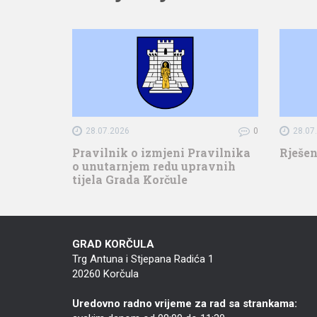
28.07.2026
0
28.07
Pravilnik o izmjeni Pravilnika
Rješen
o unutarnjem redu upravnih
tijela Grada Korčule
GRAD KORČULA
Trg Antuna i Stjepana Radića 1
20260 Korčula
Uredovno radno vrijeme za rad sa strankama: