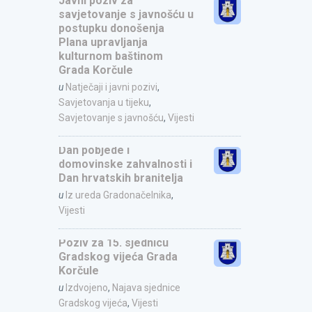
Javni poziv za
savjetovanje s javnošću u
postupku donošenja
Plana upravljanja
kulturnom baštinom
Grada Korčule
u
Natječaji i javni pozivi
,
Savjetovanja u tijeku
,
Savjetovanje s javnošću
,
Vijesti
Dan pobjede i
domovinske zahvalnosti i
Dan hrvatskih branitelja
u
Iz ureda Gradonačelnika
,
Vijesti
Poziv za 15. sjednicu
Gradskog vijeća Grada
Korčule
u
Izdvojeno
,
Najava sjednice
Gradskog vijeća
,
Vijesti