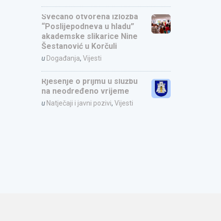
Svečano otvorena izložba
“Poslijepodneva u hladu”
akademske slikarice Nine
Šestanović u Korčuli
u
Događanja
,
Vijesti
Rješenje o prijmu u službu
na neodređeno vrijeme
u
Natječaji i javni pozivi
,
Vijesti