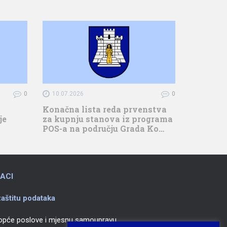
0
10.07.2026
0
Konačna lista reda prvenstva
je
za kupnju stanova iz programa
POS-a na području Grada Ko…
ACI
aštitu podataka
 opće poslove i mjesnu samoupravu