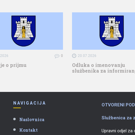
.2026
0
20.07.2026
je o prijmu
Odluka o imenovanju
službenika za informiran
NAVIGACIJA
OTVORENI POD
Službenica za z
Naslovnica
Kontakt
Upravni odjel za