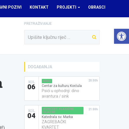
AVNI POZIVI
KONTAKT
PROJEKTI
OBRASCI
PRETRAŽIVANJE
Open 
DOGAĐANJA
a
20:00h
KINO
KOL
06
Centar za kulturu Korčula
Psići u ophodnji: dino
avantura / sink
KONCERT KLASIČNE
21:00h
KOL
GLAZBE
04
Katedrala sv. Marka
ZAGREBAČKI
df)
KVARTET