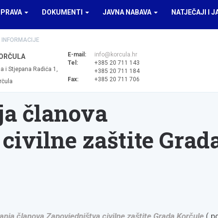
UPRAVA
DOKUMENTI
JAVNA NABAVA
NATJEČAJI I J
 INFORMACIJE
E-mail:
info@korcula.hr
ORČULA
Tel:
+385 20 711 143
a i Stjepana Radića 1,
+385 20 711 184
Fax:
+385 20 711 706
rčula
a članova
civilne zaštite Grad
nja članova Zapovjedništva civilne zaštite Grada Korčule
(.p