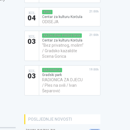
21:00h
KINO
KOL
04
Centar za kulturu Korčula
ODISEJA
21:00h
KAZALIŠNA PREDSTAVA
KOL
03
Centar za kulturu Korčula
“Bez privatnog, molim”
/ Gradsko kazalište
Scena Gorica
19:00h
RADIONICA
KOL
03
Gradski park
RADIONICA ZA DJECU
/ Ples na svili / Ivan
Šeparović
POSLJEDNJE NOVOSTI