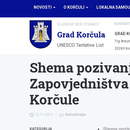
NOVOSTI
O KORČULI
LOKALNA SAMO
KONTAKT
SLUŽBENE WEB STRANICE
Grad Korčula
GRAD K
Trg Antun
UNESCO Tentative List
20260 Ko
Shema pozivanj
Zapovjedništva 
Korčule
12.11.2012
Komentirajte
Shema poziva
KATEGORIJA