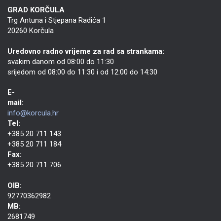
GRAD KORČULA
Trg Antuna i Stjepana Radića 1
20260 Korčula
Uredovno radno vrijeme za rad sa strankama:
svakim danom od 08:00 do 11:30
srijedom od 08:00 do 11:30 i od 12:00 do 14:30
E-
mail:
info@korcula.hr
Tel:
+385 20 711 143
+385 20 711 184
Fax:
+385 20 711 706
OIB:
92770362982
MB:
2681749