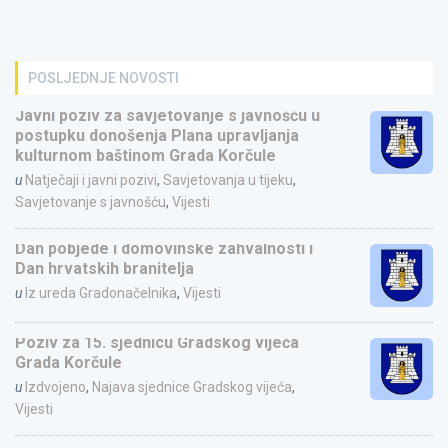
POSLJEDNJE NOVOSTI
Javni poziv za savjetovanje s javnošću u
postupku donošenja Plana upravljanja
kulturnom baštinom Grada Korčule
u
Natječaji i javni pozivi
,
Savjetovanja u tijeku
,
Savjetovanje s javnošću
,
Vijesti
Dan pobjede i domovinske zahvalnosti i
Dan hrvatskih branitelja
u
Iz ureda Gradonačelnika
,
Vijesti
Poziv za 15. sjednicu Gradskog vijeća
Grada Korčule
u
Izdvojeno
,
Najava sjednice Gradskog vijeća
,
Vijesti