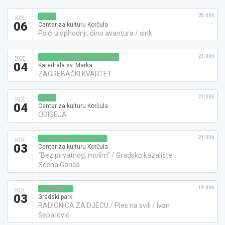
20:00h
KINO
KOL
06
Centar za kulturu Korčula
Psići u ophodnji: dino avantura / sink
21:00h
KONCERT KLASIČNE GLAZBE
KOL
04
Katedrala sv. Marka
ZAGREBAČKI KVARTET
21:00h
KINO
KOL
04
Centar za kulturu Korčula
ODISEJA
21:00h
KAZALIŠNA PREDSTAVA
KOL
03
Centar za kulturu Korčula
“Bez privatnog, molim” / Gradsko kazalište
Scena Gorica
19:00h
RADIONICA
KOL
03
Gradski park
RADIONICA ZA DJECU / Ples na svili / Ivan
Šeparović