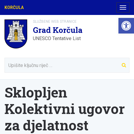
KORČULA
Navig
Open 
SLUŽBENE WEB STRANICE
Grad Korčula
UNESCO Tentative List
Sklopljen
Kolektivni ugovor
za djelatnost