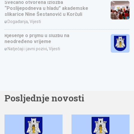
Svečano otvorena izložba
“Poslijepodneva u hladu” akademske
slikarice Nine Šestanović u Korčuli
u
Događanja
,
Vijesti
Rješenje o prijmu u službu na
neodređeno vrijeme
u
Natječaji i javni pozivi
,
Vijesti
Posljednje novosti