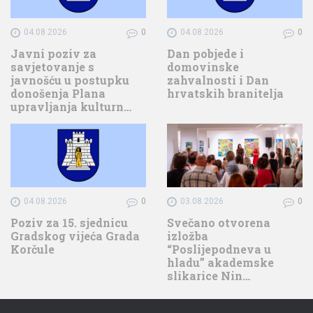
04.08.2026
0
04.08.2026
0
Javni poziv za
Dan pobjede i
savjetovanje s
domovinske
javnošću u postupku
zahvalnosti i Dan
donošenja Plana
hrvatskih branitelja
upravljanja kulturn…
04.08.2026
0
03.08.2026
0
Poziv za 15. sjednicu
Svečano otvorena
Gradskog vijeća Grada
izložba
Korčule
“Poslijepodneva u
hladu” akademske
slikarice Nin…