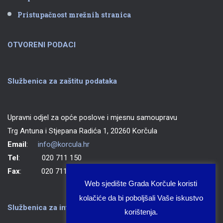
Pristupačnost mrežnih stranica
OTVORENI PODACI
Službenica za zaštitu podataka
Upravni odjel za opće poslove i mjesnu samoupravu
Trg Antuna i Stjepana Radića 1, 20260 Korčula
Email
:
info@korcula.hr
Tel
: 020 711 150
Fax
: 020 711 702
Web sjedište Grada Korčule koristi
kolačiće da bi poboljšali Vaše iskustvo
Službenica za informiranje Grada Korčule
korištenja.