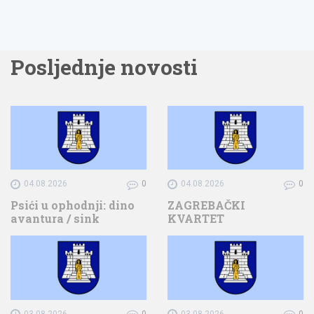
Posljednje novosti
04.08.2026
0
04.08.2026
0
Psići u ophodnji: dino
ZAGREBAČKI
avantura / sink
KVARTET
03.08.2026
0
03.08.2026
0