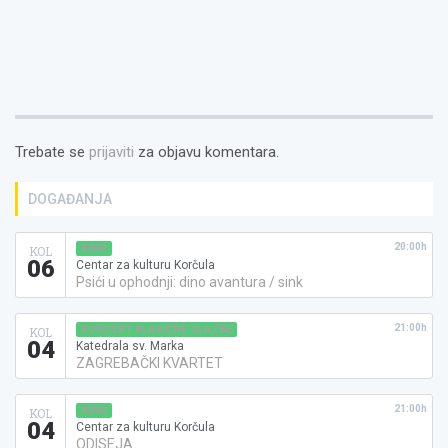
Trebate se
prijaviti
za objavu komentara.
DOGAĐANJA
20:00h
KINO
KOL
06
Centar za kulturu Korčula
Psići u ophodnji: dino avantura / sink
21:00h
KONCERT KLASIČNE GLAZBE
KOL
04
Katedrala sv. Marka
ZAGREBAČKI KVARTET
21:00h
KINO
KOL
04
Centar za kulturu Korčula
ODISEJA