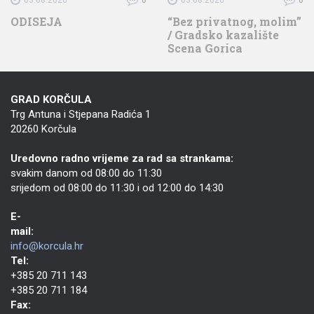
ODISEJA
“Bez privatnog, molim”
/ Gradsko kazalište
Scena Gorica
GRAD KORČULA
Trg Antuna i Stjepana Radića 1
20260 Korčula
Uredovno radno vrijeme za rad sa strankama:
svakim danom od 08:00 do 11:30
srijedom od 08:00 do 11:30 i od 12:00 do 14:30
E-
mail:
info@korcula.hr
Tel:
+385 20 711 143
+385 20 711 184
Fax: