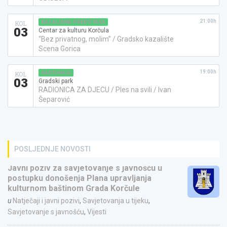
21:00h
KAZALIŠNA PREDSTAVA
KOL
03
Centar za kulturu Korčula
“Bez privatnog, molim” / Gradsko kazalište
Scena Gorica
19:00h
RADIONICA
KOL
03
Gradski park
RADIONICA ZA DJECU / Ples na svili / Ivan
Šeparović
POSLJEDNJE NOVOSTI
Javni poziv za savjetovanje s javnošću u
postupku donošenja Plana upravljanja
kulturnom baštinom Grada Korčule
u
Natječaji i javni pozivi
,
Savjetovanja u tijeku
,
Savjetovanje s javnošću
,
Vijesti