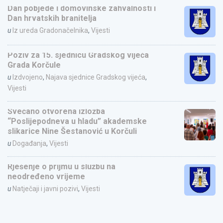
Dan pobjede i domovinske zahvalnosti i
Dan hrvatskih branitelja
u
Iz ureda Gradonačelnika
,
Vijesti
Poziv za 15. sjednicu Gradskog vijeća
Grada Korčule
u
Izdvojeno
,
Najava sjednice Gradskog vijeća
,
Vijesti
Svečano otvorena izložba
“Poslijepodneva u hladu” akademske
slikarice Nine Šestanović u Korčuli
u
Događanja
,
Vijesti
Rješenje o prijmu u službu na
neodređeno vrijeme
u
Natječaji i javni pozivi
,
Vijesti