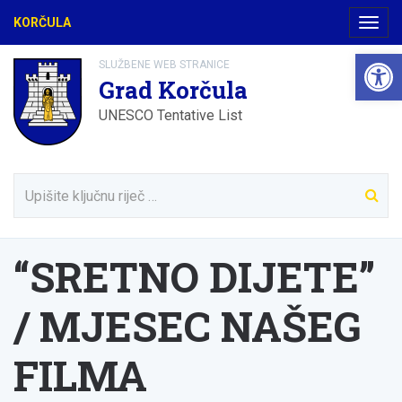
KORČULA
Navig
Open 
SLUŽBENE WEB STRANICE
Grad Korčula
UNESCO Tentative List
“SRETNO DIJETE”
/ MJESEC NAŠEG
FILMA