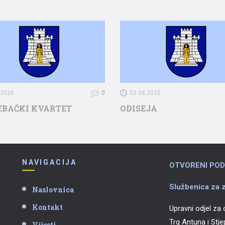
.2026
0
03.08.2026
EBAČKI KVARTET
ODISEJA
NAVIGACIJA
OTVORENI POD
Službenica za z
Naslovnica
Kontakt
Upravni odjel za
Trg Antuna i Stj
Vijesti