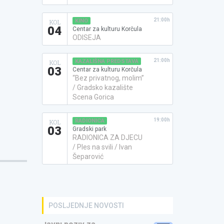
21:00h
KINO
KOL
04
Centar za kulturu Korčula
ODISEJA
21:00h
KAZALIŠNA PREDSTAVA
KOL
03
Centar za kulturu Korčula
“Bez privatnog, molim”
/ Gradsko kazalište
Scena Gorica
19:00h
RADIONICA
KOL
03
Gradski park
RADIONICA ZA DJECU
/ Ples na svili / Ivan
Šeparović
POSLJEDNJE NOVOSTI