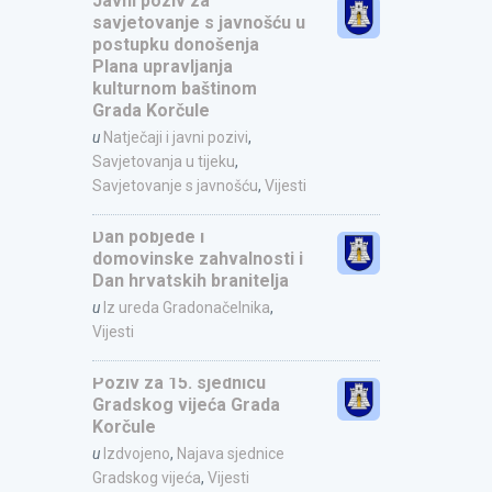
Javni poziv za
savjetovanje s javnošću u
postupku donošenja
Plana upravljanja
kulturnom baštinom
Grada Korčule
u
Natječaji i javni pozivi
,
Savjetovanja u tijeku
,
Savjetovanje s javnošću
,
Vijesti
Dan pobjede i
domovinske zahvalnosti i
Dan hrvatskih branitelja
u
Iz ureda Gradonačelnika
,
Vijesti
Poziv za 15. sjednicu
Gradskog vijeća Grada
Korčule
u
Izdvojeno
,
Najava sjednice
Gradskog vijeća
,
Vijesti