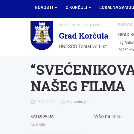
NOVOSTI
O KORČULI
LOKALNA SAMO
KONTAKT
SLUŽBENE WEB STRANICE
Grad Korčula
GRAD K
Trg Antun
UNESCO Tentative List
20260 Ko
“SVEĆENIKOVA
NAŠEG FILMA
19.05.2026
Komentirajte
Više na
linku
.
KATEGORIJA
Kalendar