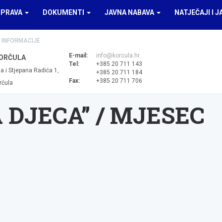
UPRAVA
DOKUMENTI
JAVNA NABAVA
NATJEČAJI I J
 INFORMACIJE
E-mail:
info@korcula.hr
ORČULA
Tel:
+385 20 711 143
a i Stjepana Radića 1,
+385 20 711 184
Fax:
+385 20 711 706
rčula
 DJECA” / MJESEC