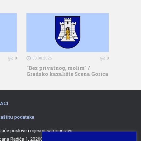
0
03.08.2026
0
“Bez privatnog, molim” /
Gradsko kazalište Scena Gorica
ACI
aštitu podataka
 opće poslove i mjesnu samoupravu
epana Radića 1, 20260 Korčula