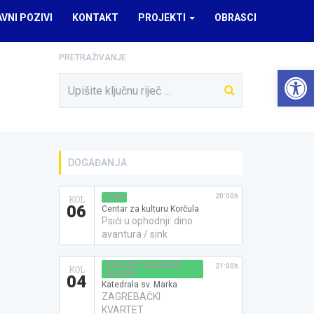
AVNI POZIVI
KONTAKT
PROJEKTI
OBRASCI
PRETRAŽIVANJE
Open 
DOGAĐANJA
20:00h
KINO
KOL
06
Centar za kulturu Korčula
Psići u ophodnji: dino
avantura / sink
KONCERT KLASIČNE
21:00h
KOL
GLAZBE
04
Katedrala sv. Marka
ZAGREBAČKI
KVARTET