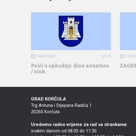
04.08.2026
0
04.08
Psići u ophodnji: dino avantura
ZAGR
/ sink
GRAD KORČULA
Trg Antuna i Stjepana Radića 1
20260 Korčula
Uredovno radno vrijeme za rad sa strankama:
svakim danom od 08:00 do 11:30