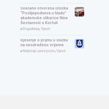
Svečano otvorena izložba
“Poslijepodneva u hladu”
akademske slikarice Nine
Šestanović u Korčuli
u
Događanja
,
Vijesti
Rješenje o prijmu u službu
na neodređeno vrijeme
u
Natječaji i javni pozivi
,
Vijesti