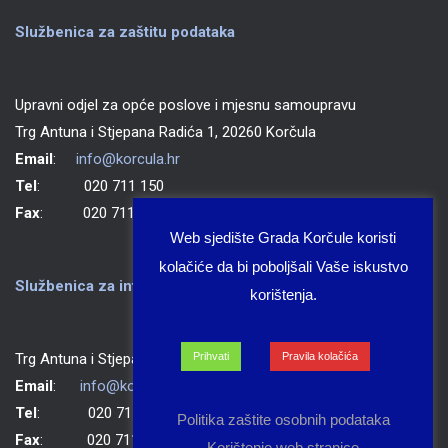
Službenica za zaštitu podataka
Upravni odjel za opće poslove i mjesnu samoupravu
Trg Antuna i Stjepana Radića 1, 20260 Korčula
Email
:
info@korcula.hr
Tel
: 020 711 150
Fax
: 020 711 702
Web sjedište Grada Korčule koristi
kolačiće da bi poboljšali Vaše iskustvo
Službenica za informiranje Grada Korčule
korištenja.
Trg Antuna i Stjepana Radića 1, 20260 Korčula
Prihvati
Pravila kolačića
Email
:
info@korcula.hr
Tel
: 020 711 150
Politika zaštite osobnih podataka
Fax
: 020 711 702
Korištenje web stranice