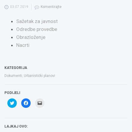
03.07.2019
Komentirajte
Sažetak za javnost
Odredbe provedbe
Obrazloženje
Nacrti
KATEGORIJA
Dokumenti
,
Urbanistički planovi
PODIJELI
Podijeli
Klikom
Click
na
podijelite
to
Twitteru
na
email
(Otvara
Facebooku(Otvara
a
se
se
link
u
u
to
novom
novom
a
LAJKAJ OVO:
prozoru)
prozoru)
friend(Otvara
se