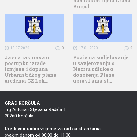
nad radom tijela Grada
Korčul…
13.07.2020
0
17.01.2020
0
Javna rasprava u
Poziv na sudjelovanje
postupku izrade
u savjetovanju o
izmjena i dopuna
Nacrtu odluke o
Urbanističkog plana
donošenju Plana
uređenja GZ Lok…
upravljanja st…
GRAD KORČULA
Trg Antuna i Stjepana Radića 1
20260 Korčula
Uredovno radno vrijeme za rad sa strankama:
svakim danom od 08:00 do 11:30