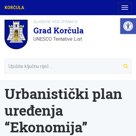
KORČULA
Navig
Open 
SLUŽBENE WEB STRANICE
Grad Korčula
UNESCO Tentative List
Urbanistički plan
uređenja
“Ekonomija”