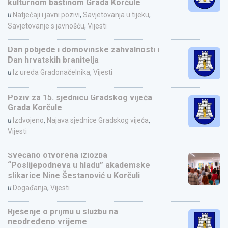
kulturnom baštinom Grada Korčule
u
Natječaji i javni pozivi
,
Savjetovanja u tijeku
,
Savjetovanje s javnošću
,
Vijesti
Dan pobjede i domovinske zahvalnosti i
Dan hrvatskih branitelja
u
Iz ureda Gradonačelnika
,
Vijesti
Poziv za 15. sjednicu Gradskog vijeća
Grada Korčule
u
Izdvojeno
,
Najava sjednice Gradskog vijeća
,
Vijesti
Svečano otvorena izložba
“Poslijepodneva u hladu” akademske
slikarice Nine Šestanović u Korčuli
u
Događanja
,
Vijesti
Rješenje o prijmu u službu na
neodređeno vrijeme