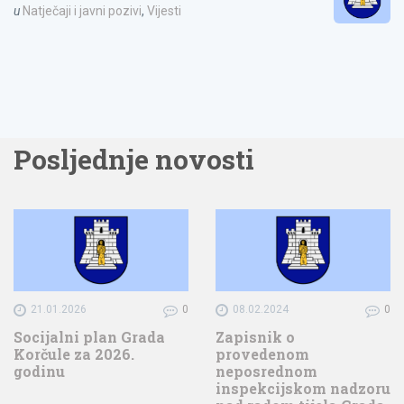
u
Natječaji i javni pozivi
,
Vijesti
Posljednje novosti
21.01.2026
0
08.02.2024
0
Socijalni plan Grada
Zapisnik o
Korčule za 2026.
provedenom
godinu
neposrednom
inspekcijskom nadzoru