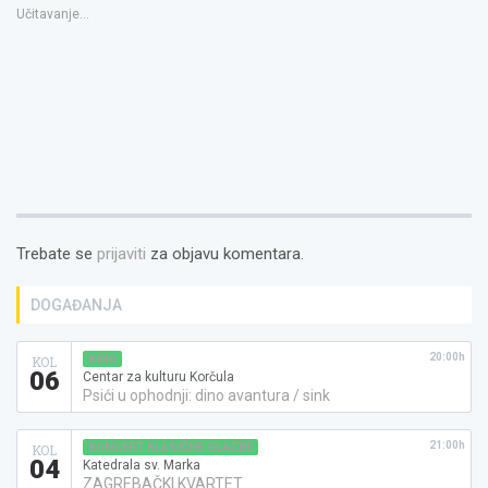
u
Učitavanje...
novom
prozoru)
Trebate se
prijaviti
za objavu komentara.
DOGAĐANJA
20:00h
KINO
KOL
06
Centar za kulturu Korčula
Psići u ophodnji: dino avantura / sink
21:00h
KONCERT KLASIČNE GLAZBE
KOL
04
Katedrala sv. Marka
ZAGREBAČKI KVARTET