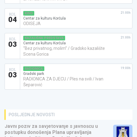
21:00h
KINO
KOL
04
Centar za kulturu Korčula
ODISEJA
21:00h
KAZALIŠNA PREDSTAVA
KOL
03
Centar za kulturu Korčula
“Bez privatnog, molim” / Gradsko kazalište
Scena Gorica
19:00h
RADIONICA
KOL
03
Gradski park
RADIONICA ZA DJECU / Ples na svili / Ivan
Šeparović
POSLJEDNJE NOVOSTI
Javni poziv za savjetovanje s javnošću u
postupku donošenja Plana upravljanja