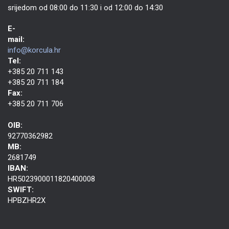
srijedom od 08:00 do 11:30 i od 12:00 do 14:30
E-
mail:
info@korcula.hr
Tel:
+385 20 711 143
+385 20 711 184
Fax:
+385 20 711 706
OIB:
92770362982
MB:
2681749
IBAN:
HR5023900011820400008
SWIFT:
HPBZHR2X