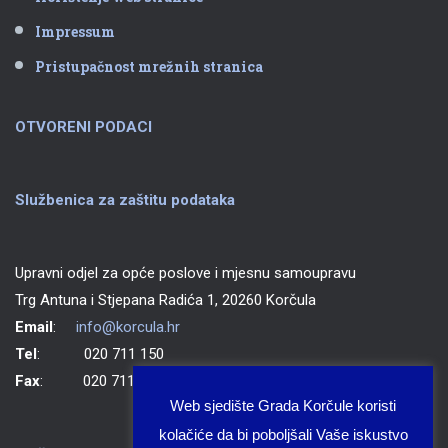
Impressum
Pristupačnost mrežnih stranica
OTVORENI PODACI
Službenica za zaštitu podataka
Upravni odjel za opće poslove i mjesnu samoupravu
Trg Antuna i Stjepana Radića 1, 20260 Korčula
Email
:
info@korcula.hr
Tel
: 020 711 150
Fax
: 020 711 702
Web sjedište Grada Korčule koristi
kolačiće da bi poboljšali Vaše iskustvo