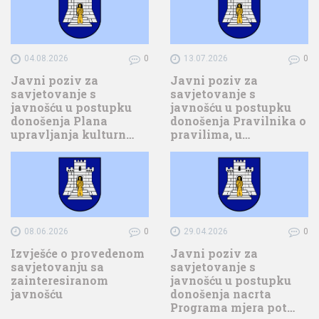
04.08.2026
0
13.07.2026
0
Javni poziv za
Javni poziv za
savjetovanje s
savjetovanje s
javnošću u postupku
javnošću u postupku
donošenja Plana
donošenja Pravilnika o
upravljanja kulturn…
pravilima, u…
08.06.2026
0
29.04.2026
0
Izvješće o provedenom
Javni poziv za
savjetovanju sa
savjetovanje s
zainteresiranom
javnošću u postupku
javnošću
donošenja nacrta
Programa mjera pot…