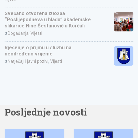
Svečano otvorena izložba
“Poslijepodneva u hladu” akademske
slikarice Nine Šestanović u Korčuli
u
Događanja
,
Vijesti
Rješenje o prijmu u službu na
neodređeno vrijeme
u
Natječaji i javni pozivi
,
Vijesti
Posljednje novosti