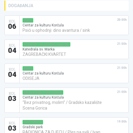
DOGAĐANJA
20:00h
KINO
KOL
06
Centar za kulturu Korčula
Psići u ophodnji: dino avantura / sink
21:00h
KONCERT KLASIČNE GLAZBE
KOL
04
Katedrala sv. Marka
ZAGREBAČKI KVARTET
21:00h
KINO
KOL
04
Centar za kulturu Korčula
ODISEJA
21:00h
KAZALIŠNA PREDSTAVA
KOL
03
Centar za kulturu Korčula
“Bez privatnog, molim” / Gradsko kazalište
Scena Gorica
19:00h
RADIONICA
KOL
03
Gradski park
RADIONICA ZA DJECU / Ples na svili / Ivan