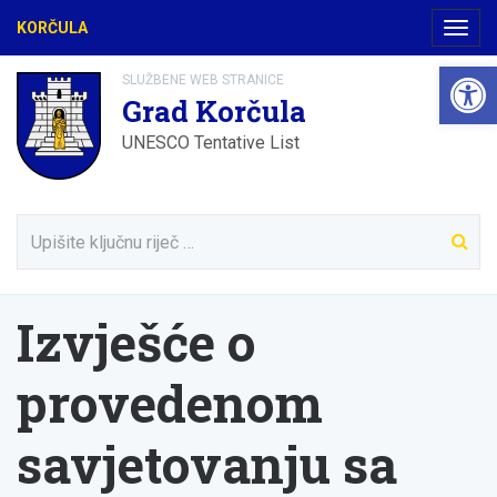
KORČULA
Navig
Open 
SLUŽBENE WEB STRANICE
Grad Korčula
UNESCO Tentative List
Izvješće o
provedenom
savjetovanju sa