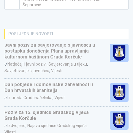
Šeparović
POSLJEDNJE NOVOSTI
Javni poziv za savjetovanje s javnošću u
postupku donošenja Plana upravljanja
kulturnom baštinom Grada Korčule
u
Natječaji i javni pozivi
,
Savjetovanja u tijeku
,
Savjetovanje s javnošću
,
Vijesti
Dan pobjede i domovinske zahvalnosti i
Dan hrvatskih branitelja
u
Iz ureda Gradonačelnika
,
Vijesti
Poziv za 15. sjednicu Gradskog vijeća
Grada Korčule
u
Izdvojeno
,
Najava sjednice Gradskog vijeća
,
Vijesti