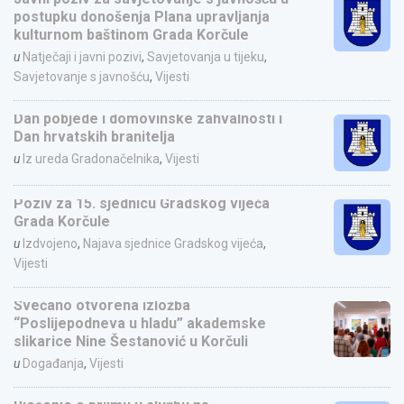
postupku donošenja Plana upravljanja
kulturnom baštinom Grada Korčule
u
Natječaji i javni pozivi
,
Savjetovanja u tijeku
,
Savjetovanje s javnošću
,
Vijesti
Dan pobjede i domovinske zahvalnosti i
Dan hrvatskih branitelja
u
Iz ureda Gradonačelnika
,
Vijesti
Poziv za 15. sjednicu Gradskog vijeća
Grada Korčule
u
Izdvojeno
,
Najava sjednice Gradskog vijeća
,
Vijesti
Svečano otvorena izložba
“Poslijepodneva u hladu” akademske
slikarice Nine Šestanović u Korčuli
u
Događanja
,
Vijesti