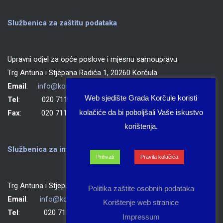
Službenica za zaštitu podataka
Upravni odjel za opće poslove i mjesnu samoupravu
Trg Antuna i Stjepana Radića 1, 20260 Korčula
Email
:
info@korcula.hr
Web sjedište Grada Korčule koristi
Tel
: 020 711 150
kolačiće da bi poboljšali Vaše iskustvo
Fax
: 020 711 702
korištenja.
Službenica za informiranje Grada Korčule
Prihvati
Pravila kolačića
Trg Antuna i Stjepana Radića 1, 20260 Korčula
Politika zaštite osobnih podataka
Email
:
info@korcula.hr
Korištenje web stranice
Tel
: 020 711 150
Impressum