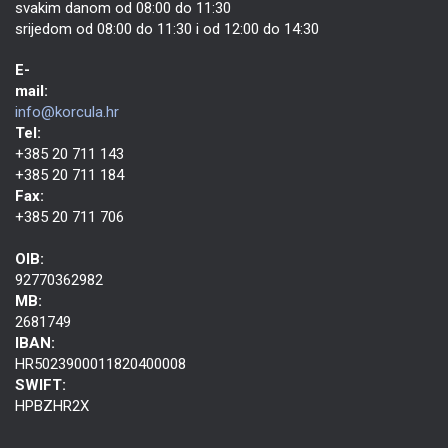
svakim danom od 08:00 do 11:30
srijedom od 08:00 do 11:30 i od 12:00 do 14:30
E-
mail:
info@korcula.hr
Tel:
+385 20 711 143
+385 20 711 184
Fax:
+385 20 711 706
OIB:
92770362982
MB:
2681749
IBAN:
HR5023900011820400008
SWIFT:
HPBZHR2X