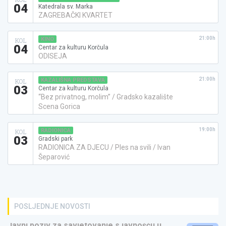
04
Katedrala sv. Marka
ZAGREBAČKI KVARTET
21:00h
KINO
KOL
04
Centar za kulturu Korčula
ODISEJA
21:00h
KAZALIŠNA PREDSTAVA
KOL
03
Centar za kulturu Korčula
“Bez privatnog, molim” / Gradsko kazalište
Scena Gorica
19:00h
RADIONICA
KOL
03
Gradski park
RADIONICA ZA DJECU / Ples na svili / Ivan
Šeparović
POSLJEDNJE NOVOSTI
Javni poziv za savjetovanje s javnošću u