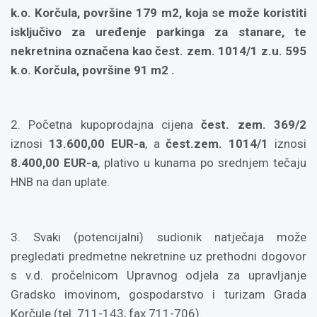
k.o. Korčula, površine 179 m2, koja se može koristiti
isključivo za uređenje parkinga za stanare, te
nekretnina označena kao čest. zem. 1014/1 z.u. 595
k.o. Korčula, površine 91 m2 .
2. Početna kupoprodajna cijena
čest. zem. 369/2
iznosi
13.600,00 EUR-a
, a
čest.zem. 1014/1
iznosi
8.400,00 EUR-a
, plativo u kunama po srednjem tečaju
HNB na dan uplate.
3. Svaki (potencijalni) sudionik natječaja može
pregledati predmetne nekretnine uz prethodni dogovor
s v.d. pročelnicom Upravnog odjela za upravljanje
Gradsko imovinom, gospodarstvo i turizam Grada
Korčule (tel. 711-143, fax 711-706).