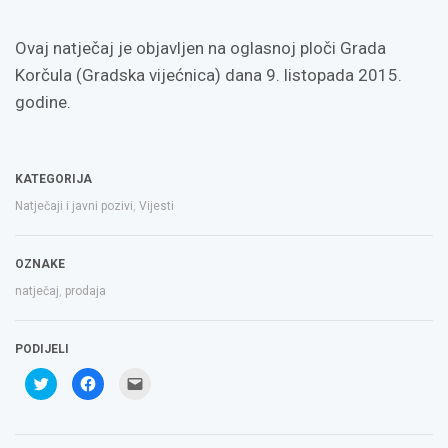
Ovaj natječaj je objavljen na oglasnoj ploči Grada
Korčula (Gradska vijećnica) dana 9. listopada 2015.
godine.
KATEGORIJA
Natječaji i javni pozivi
,
Vijesti
OZNAKE
natječaj
,
prodaja
PODIJELI
Podijeli
Klikom
Click
na
podijelite
to
Twitteru
na
email
(Otvara
Facebooku(Otvara
a
se
se
link
u
u
to