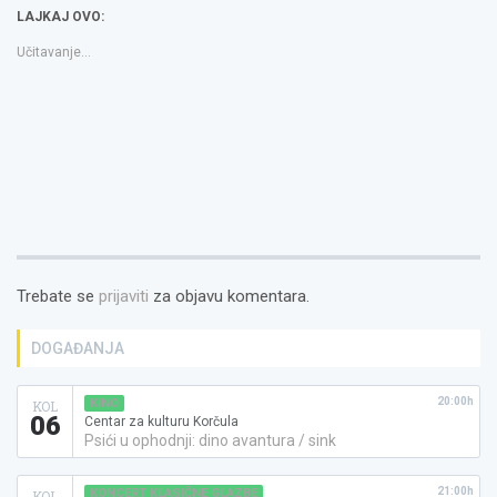
novom
novom
a
LAJKAJ OVO:
prozoru)
prozoru)
friend(Otvara
se
u
Učitavanje...
novom
prozoru)
Trebate se
prijaviti
za objavu komentara.
DOGAĐANJA
20:00h
KINO
KOL
06
Centar za kulturu Korčula
Psići u ophodnji: dino avantura / sink
21:00h
KONCERT KLASIČNE GLAZBE
KOL