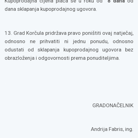
Kupoprodajna cijena plaća se u roku od
8 dana
od
dana sklapanja kupoprodajnog ugovora.
13. Grad Korčula pridržava pravo poništiti ovaj natječaj,
odnosno ne prihvatiti ni jednu ponudu, odnosno
odustati od sklapanja kupoprodajnog ugovora bez
obrazloženja i odgovornosti prema ponuditeljima.
.
GRADONAČELNIK
Andrija Fabris, ing.