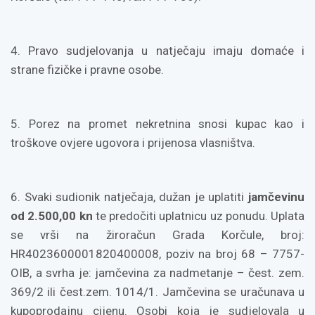
4. Pravo sudjelovanja u natječaju imaju domaće i
strane fizičke i pravne osobe.
5. Porez na promet nekretnina snosi kupac kao i
troškove ovjere ugovora i prijenosa vlasništva.
6. Svaki sudionik natječaja, dužan je uplatiti
jamčevinu
od 2.500,00 kn
te predočiti uplatnicu uz ponudu. Uplata
se vrši na žiroračun Grada Korčule, broj:
HR4023600001820400008, poziv na broj 68 – 7757-
OIB, a svrha je: jamčevina za nadmetanje – čest. zem.
369/2 ili čest.zem. 1014/1. Jamčevina se uračunava u
kupoprodajnu cijenu. Osobi koja je sudjelovala u