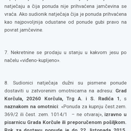
natječaju a čija ponuda nije prihvaćena jamčevina se
vraća. Ako sudionik natječaja čija je ponuda prihvaćena
kao najpovoljnija odustane od ponude gubi pravo na
povrat jamčevine.
7. Nekretnine se prodaju u stanju u kakvom jesu po
načelu «viđeno-kupljeno».
8. Sudionici natječaja dužni su pismene ponude
dostaviti u zatvorenim omotnicama na adresu:
Grad
Korčula, 20260 Korčula, Trg A. i S. Radića
1
, s
naznakom na omotnici
: «Ponuda za kupnju čest.zem.
369/2 ili čest. zem. 1014/1 – ne otvaraj»,
izravno u
pisarnicu Grada Korčule ili preporučenom pošiljkom.
Rok za dostavu ponude je do 22. listopada 2015.