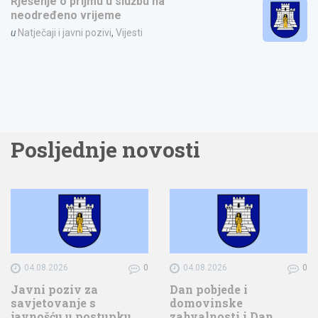
Rješenje o prijmu u službu na
neodređeno vrijeme
u
Natječaji i javni pozivi
,
Vijesti
Posljednje novosti
04.08.2026
0
04.08.2026
0
Javni poziv za
Dan pobjede i
savjetovanje s
domovinske
javnošću u postupku
zahvalnosti i Dan