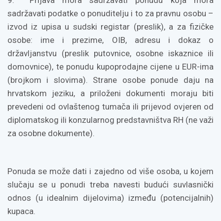
9. Prijava mora sadržavati ponudu koja mora
sadržavati podatke o ponuditelju i to za pravnu osobu –
izvod iz upisa u sudski registar (preslik), a za fizičke
osobe: ime i prezime, OIB, adresu i dokaz o
državljanstvu (preslik putovnice, osobne iskaznice ili
domovnice), te ponudu kupoprodajne cijene u EUR-ima
(brojkom i slovima). Strane osobe ponude daju na
hrvatskom jeziku, a priloženi dokumenti moraju biti
prevedeni od ovlaštenog tumača ili prijevod ovjeren od
diplomatskog ili konzularnog predstavništva RH (ne važi
za osobne dokumente).
Ponuda se može dati i zajedno od više osoba, u kojem
slučaju se u ponudi treba navesti budući suvlasnički
odnos (u idealnim dijelovima) između (potencijalnih)
kupaca.