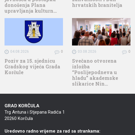
donošenja Plana
hrvatskih branitelja
upravljanja kulturn…
04.08.2026
0
03.08.2026
0
Poziv za 15. sjednicu
Svečano otvorena
Gradskog vijeća Grada
izložba
Korčule
“Poslijepodneva u
hladu” akademske
slikarice Nin…
GRAD KORČULA
Trg Antuna i Stjepana Radića 1
20260 Korčula
Uredovno radno vrijeme za rad sa strankama: