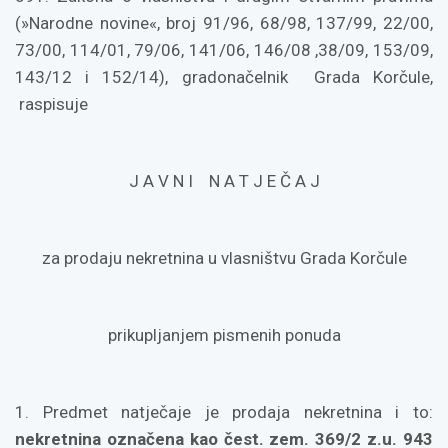
(»Narodne novine«, broj 91/96, 68/98, 137/99, 22/00,
73/00, 114/01, 79/06, 141/06, 146/08 ,38/09, 153/09,
143/12 i 152/14), gradonačelnik Grada Korčule,
raspisuje
J A V N I N A T J E Č A J
za prodaju nekretnina u vlasništvu Grada Korčule
prikupljanjem pismenih ponuda
1. Predmet natječaje je prodaja nekretnina i to:
nekretnina označena kao čest. zem. 369/2 z.u. 943