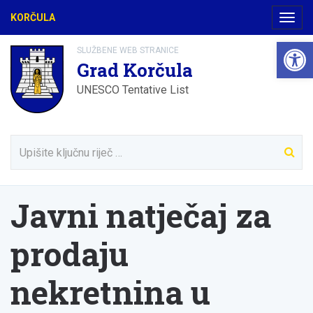
KORČULA
Navig
Open 
SLUŽBENE WEB STRANICE
Grad Korčula
UNESCO Tentative List
Javni natječaj za
prodaju
nekretnina u