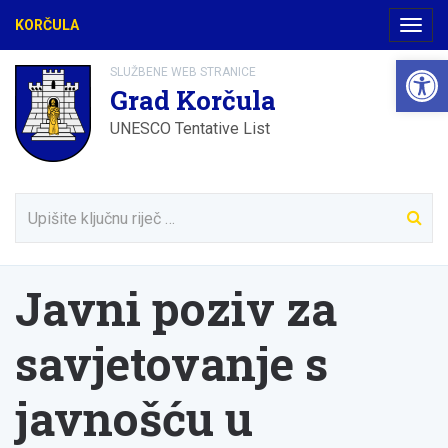
KORČULA
Navig
Open 
SLUŽBENE WEB STRANICE
Grad Korčula
UNESCO Tentative List
Javni poziv za
savjetovanje s
javnošću u