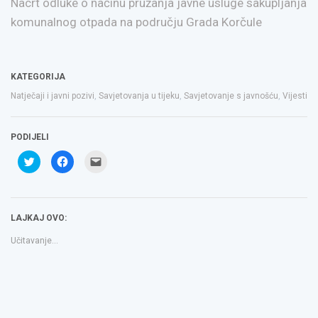
Nacrt odluke o načinu pružanja javne usluge sakupljanja
komunalnog otpada na području Grada Korčule
KATEGORIJA
Natječaji i javni pozivi
,
Savjetovanja u tijeku
,
Savjetovanje s javnošću
,
Vijesti
PODIJELI
Podijeli
Klikom
Click
na
podijelite
to
Twitteru
na
email
(Otvara
Facebooku(Otvara
a
se
se
link
u
u
to
novom
novom
a
LAJKAJ OVO:
prozoru)
prozoru)
friend(Otvara
se
u
Učitavanje...
novom
prozoru)