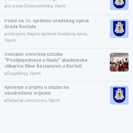
u
Iz ureda Gradonačelnika
,
Vijesti
Poziv za 15. sjednicu Gradskog vijeća
Grada Korčule
u
Izdvojeno
,
Najava sjednice Gradskog vijeća
,
Vijesti
Svečano otvorena izložba
“Poslijepodneva u hladu” akademske
slikarice Nine Šestanović u Korčuli
u
Događanja
,
Vijesti
Rješenje o prijmu u službu na
neodređeno vrijeme
u
Natječaji i javni pozivi
,
Vijesti