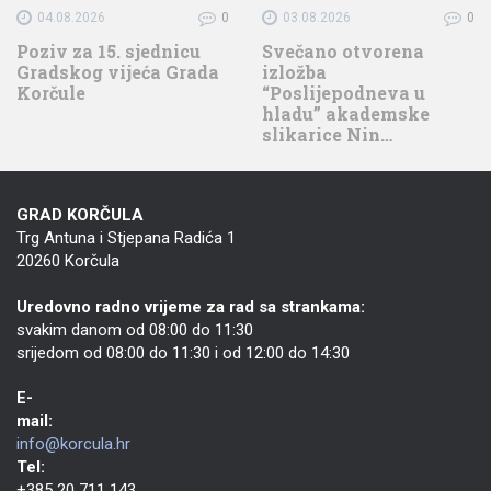
04.08.2026
0
03.08.2026
0
Poziv za 15. sjednicu
Svečano otvorena
Gradskog vijeća Grada
izložba
Korčule
“Poslijepodneva u
hladu” akademske
slikarice Nin…
GRAD KORČULA
Trg Antuna i Stjepana Radića 1
20260 Korčula
Uredovno radno vrijeme za rad sa strankama:
svakim danom od 08:00 do 11:30
srijedom od 08:00 do 11:30 i od 12:00 do 14:30
E-
mail:
info@korcula.hr
Tel:
+385 20 711 143