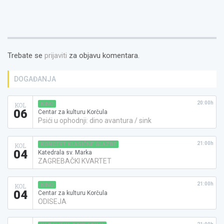
Trebate se
prijaviti
za objavu komentara.
DOGAĐANJA
20:00h
KINO
KOL
06
Centar za kulturu Korčula
Psići u ophodnji: dino avantura / sink
21:00h
KONCERT KLASIČNE GLAZBE
KOL
04
Katedrala sv. Marka
ZAGREBAČKI KVARTET
21:00h
KINO
KOL
04
Centar za kulturu Korčula
ODISEJA