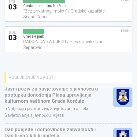
21:00h
KAZALIŠNA PREDSTAVA
KOL
03
Centar za kulturu Korčula
“Bez privatnog, molim” / Gradsko kazalište
Scena Gorica
19:00h
RADIONICA
KOL
03
Gradski park
RADIONICA ZA DJECU / Ples na svili / Ivan
Šeparović
POSLJEDNJE NOVOSTI
Javni poziv za savjetovanje s javnošću u
postupku donošenja Plana upravljanja
kulturnom baštinom Grada Korčule
u
Natječaji i javni pozivi
,
Savjetovanja u tijeku
,
Savjetovanje s javnošću
,
Vijesti
Dan pobjede i domovinske zahvalnosti i
Dan hrvatskih branitelja