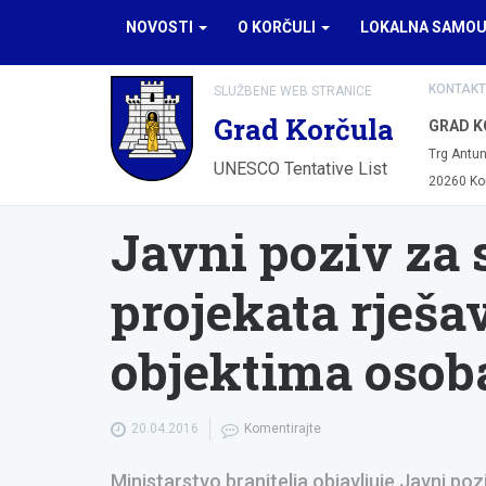
NOVOSTI
O KORČULI
LOKALNA SAMO
KONTAKT
SLUŽBENE WEB STRANICE
Grad Korčula
GRAD K
Trg Antun
UNESCO Tentative List
20260 Ko
Javni poziv za 
projekata rješa
objektima osoba
20.04.2016
Komentirajte
Ministarstvo branitelja objavljuje Javni po