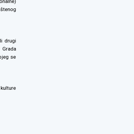
onalne)
aštenog
i drugi
, Grada
ojeg se
kulture