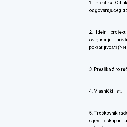
1. Preslika Odlu
odgovarajućeg d
2. Idejni projekt
osiguranju pri
pokretljivosti (NN
3. Preslika žiro r
4. Vlasnički list,
5. Troškovnik rad
cijenu i ukupnu ci