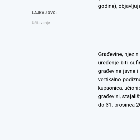
se
se
link
godine), objavljuje
u
u
to
novom
novom
a
LAJKAJ OVO:
prozoru)
prozoru)
friend(Otvara
se
u
Učitavanje...
novom
prozoru)
Građevine, njezin 
uređenje biti su
građevine javne i
vertikalno podizn
kupaonica, učionic
građevini, stajali
do 31. prosinca 2