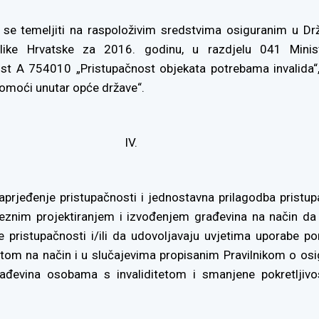
e se temeljiti na raspoloživim sredstvima osiguranim u D
like Hrvatske za 2016. godinu, u razdjelu 041 Minis
nost A 754010 „Pristupačnost objekata potrebama invalida“
omoći unutar opće države“.
IV.
aprjeđenje pristupačnosti i jednostavna prilagodba pristup
eznim projektiranjem i izvođenjem građevina na način da
 pristupačnosti i/ili da udovoljavaju uvjetima uporabe p
etom na način i u slučajevima propisanim Pravilnikom o osi
rađevina osobama s invaliditetom i smanjene pokretljivo