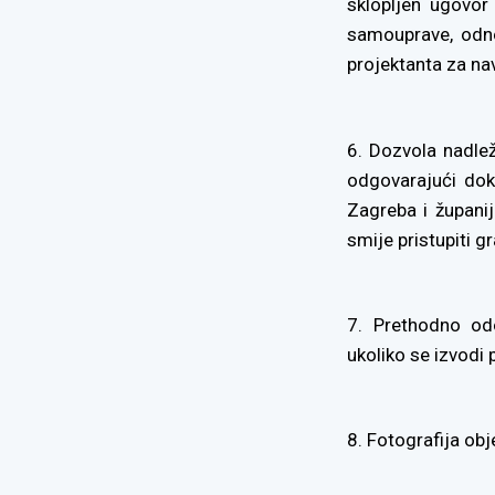
sklopljen ugovor
samouprave, odno
projektanta za nav
6. Dozvola nadlež
odgovarajući dok
Zagreba i župani
smije pristupiti g
7. Prethodno odo
ukoliko se izvodi
8. Fotografija ob