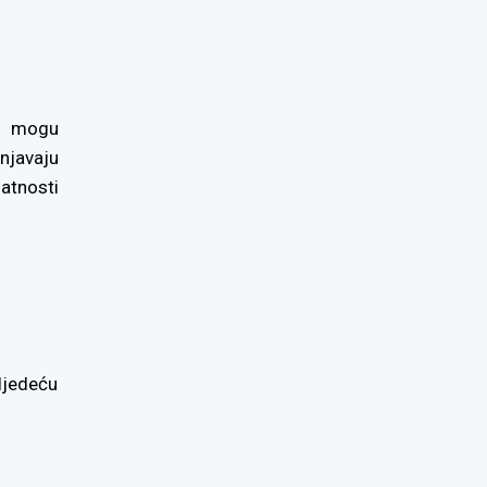
vu mogu
njavaju
atnosti
ljedeću