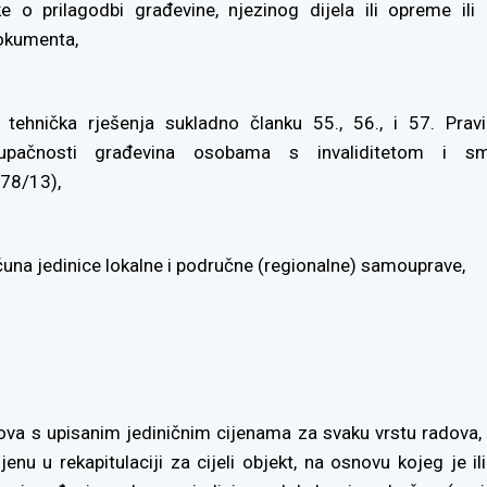
ke o prilagodbi građevine, njezinog dijela ili opreme ili
okumenta,
, tehnička rješenja sukladno članku 55., 56., i 57. Pravi
stupačnosti građevina osobama s invaliditetom i sm
 78/13),
ačuna jedinice lokalne i područne (regionalne) samouprave,
ova s upisanim jediničnim cijenama za svaku vrstu radova,
jenu u rekapitulaciji za cijeli objekt, na osnovu kojeg je ili