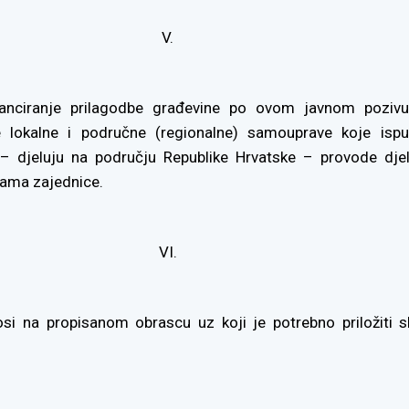
V.
nanciranje prilagodbe građevine po ovom javnom pozi
ce lokalne i područne (regionalne) samouprave koje ispu
: – djeluju na području Republike Hrvatske – provode djel
ama zajednice.
VI.
si na propisanom obrascu uz koji je potrebno priložiti s