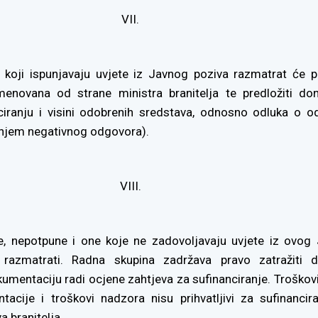
VII.
 koji ispunjavaju uvjete iz Javnog poziva razmatrat će 
enovana od strane ministra branitelja te predložiti do
ciranju i visini odobrenih sredstava, odnosno odluka o od
anjem negativnog odgovora).
VIII.
ve, nepotpune i one koje ne zadovoljavaju uvjete iz ovog
razmatrati. Radna skupina zadržava pravo zatražiti 
okumentaciju radi ocjene zahtjeva za sufinanciranje. Troškov
tacije i troškovi nadzora nisu prihvatljivi za sufinancir
a branitelja.