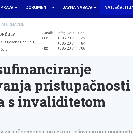
UPRAVA
DOKUMENTI
JAVNA NABAVA
NATJEČAJI I J
 INFORMACIJE
E-mail:
info@korcula.hr
ORČULA
Tel:
+385 20 711 143
a i Stjepana Radića 1,
+385 20 711 184
Fax:
+385 20 711 706
rčula
sufinanciranje
vanja pristupačnosti
 s invaliditetom
ziv za sufinanciranje projekata rješavanja pristupačnosti