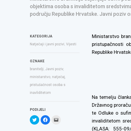
objektima osoba s invaliditetom sredstvim
području Republike Hrvatske. Javni poziv o
Ministarstvo bran
KATEGORIJA
pristupačnosti o
Natječaji i javni pozivi
,
Vijesti
Republike Hrvatsk
OZNAKE
branitelji
,
Javni poziv
,
ministarstvo
,
natječaj
,
pristušačnost osoba s
inavliditetom
Na temelju člank
Državnog proračun
PODIJELI
te Odluke o sufi
Podijeli
Klikom
Click
invaliditetom sr
na
podijelite
to
Twitteru
na
email
(KLASA: 555-09
(Otvara
Facebooku(Otvara
a