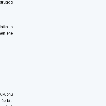
 drugog
lnika o
anjene
 ukupnu
 će biti