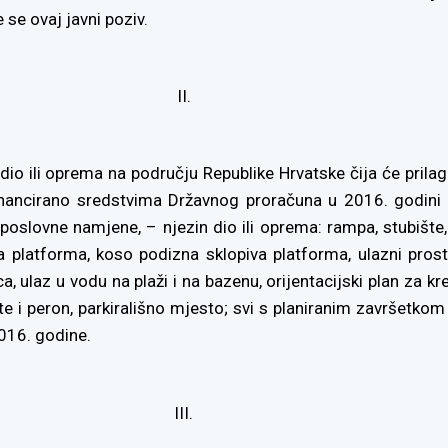
 se ovaj javni poziv.
II.
dio ili oprema na području Republike Hrvatske čija će prilag
financirano sredstvima Državnog proračuna u 2016. godini 
 poslovne namjene, – njezin dio ili oprema: rampa, stubište,
a platforma, koso podizna sklopiva platforma, ulazni prost
a, ulaz u vodu na plaži i na bazenu, orijentacijski plan za kr
šte i peron, parkirališno mjesto; svi s planiranim završetko
016. godine.
III.