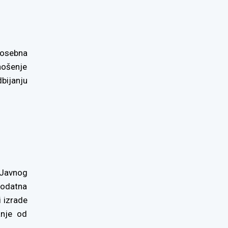
posebna
nošenje
bijanju
 Javnog
dodatna
i izrade
anje od