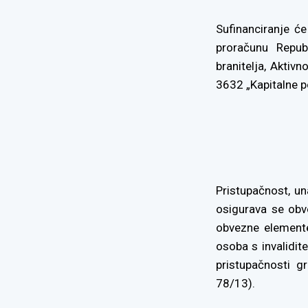
Sufinanciranje ć
proračunu Repub
branitelja, Aktiv
3632 „Kapitalne p
Pristupačnost, un
osigurava se obv
obvezne elemente
osoba s invalidit
pristupačnosti g
78/13).