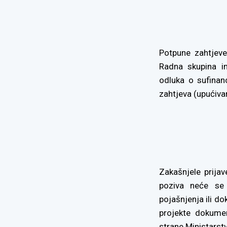
Potpune zahtjeve
Radna skupina im
odluka o sufinan
zahtjeva (upućiv
Zakašnjele prija
poziva neće se 
pojašnjenja ili d
projekte dokumen
strane Ministarstv