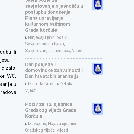
Javni poziv za
savjetovanje s javnošću u
postupku donošenja
Plana upravljanja
kulturnom baštinom
Grada Korčule
u
Natječaji i javni pozivi
,
Savjetovanja u tijeku
,
Savjetovanje s javnošću
,
Vijesti
odba ili
jesu: –
Dan pobjede i
 dizalo,
domovinske zahvalnosti i
or, WC,
Dan hrvatskih branitelja
etanje u
u
Iz ureda Gradonačelnika
,
Vijesti
m radova
Poziv za 15. sjednicu
Gradskog vijeća Grada
Korčule
u
Izdvojeno
,
Najava sjednice
Gradskog vijeća
,
Vijesti