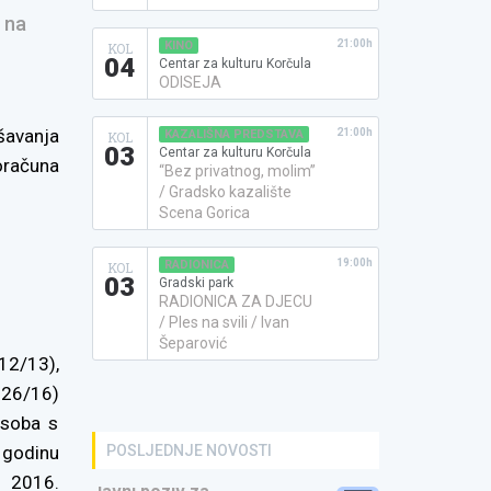
 na
21:00h
KINO
KOL
04
Centar za kulturu Korčula
ODISEJA
ešavanja
21:00h
KAZALIŠNA PREDSTAVA
KOL
03
Centar za kulturu Korčula
oračuna
“Bez privatnog, molim”
/ Gradsko kazalište
Scena Gorica
19:00h
RADIONICA
KOL
03
Gradski park
RADIONICA ZA DJECU
/ Ples na svili / Ivan
Šeparović
12/13),
 26/16)
osoba s
POSLJEDNJE NOVOSTI
 godinu
 2016.