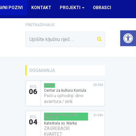
AVNI POZIVI
KONTAKT
PROJEKTI
OBRASCI
PRETRAŽIVANJE
Open 
DOGAĐANJA
20:00h
KINO
KOL
06
Centar za kulturu Korčula
Psići u ophodnji: dino
avantura / sink
KONCERT KLASIČNE
21:00h
KOL
GLAZBE
04
Katedrala sv. Marka
ZAGREBAČKI
KVARTET