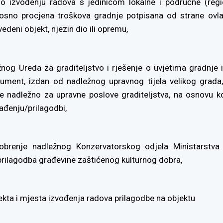
 o izvođenju radova s jedinicom lokalne i područne (regi
sno procjena troškova gradnje potpisana od strane ovl
edeni objekt, njezin dio ili opremu,
nog Ureda za graditeljstvo i rješenje o uvjetima gradnje il
ument, izdan od nadležnog upravnog tijela velikog grada
je nadležno za upravne poslove graditeljstva, na osnovu k
rađenju/prilagodbi,
brenje nadležnog Konzervatorskog odjela Ministarstva 
 prilagodba građevine zaštićenog kulturnog dobra,
jekta i mjesta izvođenja radova prilagodbe na objektu