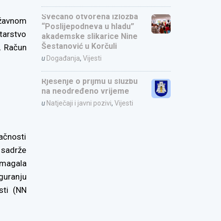
Svečano otvorena izložba
ržavnom
“Poslijepodneva u hladu”
tarstvo
akademske slikarice Nine
Šestanović u Korčuli
, Račun
u
Događanja
,
Vijesti
Rješenje o prijmu u službu
na neodređeno vrijeme
u
Natječaji i javni pozivi
,
Vijesti
ačnosti
 sadrže
omagala
guranju
sti (NN