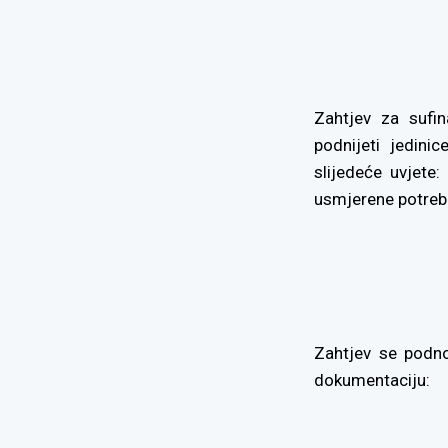
Zahtjev za sufi
podnijeti jedini
slijedeće uvjete
usmjerene potreb
Zahtjev se podno
dokumentaciju: