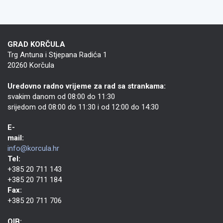
GRAD KORČULA
Trg Antuna i Stjepana Radića 1
20260 Korčula
Uredovno radno vrijeme za rad sa strankama:
svakim danom od 08:00 do 11:30
srijedom od 08:00 do 11:30 i od 12:00 do 14:30
E-
mail:
info@korcula.hr
Tel:
+385 20 711 143
+385 20 711 184
Fax:
+385 20 711 706
OIB: