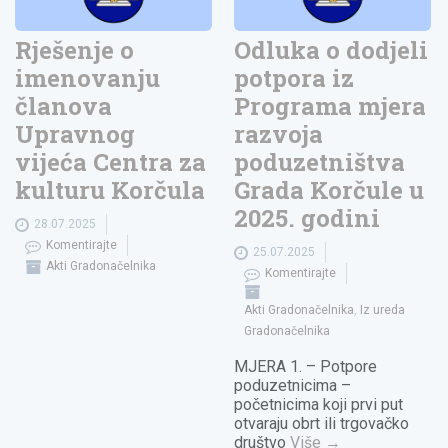
Rješenje o
Odluka o dodjeli
imenovanju
potpora iz
članova
Programa mjera
Upravnog
razvoja
vijeća Centra za
poduzetništva
kulturu Korčula
Grada Korčule u
2025. godini
28.07.2025
Komentirajte
25.07.2025
Akti Gradonačelnika
Komentirajte
Akti Gradonačelnika
,
Iz ureda
Gradonačelnika
MJERA 1. – Potpore
poduzetnicima –
početnicima koji prvi put
otvaraju obrt ili trgovačko
društvo
Više
→