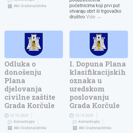
početnicima koji prvi put
Akti Gradonačelnika
otvaraju obrt ili trgovačko
društvo
Više
→
Odluka o
I. Dopuna Plana
donošenju
klasifikacijskih
Plana
oznaka u
djelovanja
uredskom
civilne zaštite
poslovanju
Grada Korčule
Grada Korčule
22.10.2025
10.10.2025
Komentirajte
Komentirajte
Akti Gradonačelnika
Akti Gradonačelnika