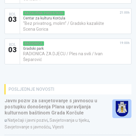
21:00h
KAZALIŠNA PREDSTAVA
KOL
03
Centar za kulturu Korčula
“Bez privatnog, molim” / Gradsko kazalište
Scena Gorica
19:00h
RADIONICA
KOL
03
Gradski park
RADIONICA ZA DJECU / Ples na svili / Ivan
Šeparović
POSLJEDNJE NOVOSTI
Javni poziv za savjetovanje s javnošću u
postupku donošenja Plana upravljanja
kulturnom baštinom Grada Korčule
u
Natječaji i javni pozivi
,
Savjetovanja u tijeku
,
Savjetovanje s javnošću
,
Vijesti