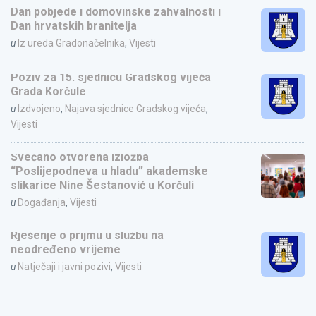
Dan pobjede i domovinske zahvalnosti i
Dan hrvatskih branitelja
u
Iz ureda Gradonačelnika
,
Vijesti
Poziv za 15. sjednicu Gradskog vijeća
Grada Korčule
u
Izdvojeno
,
Najava sjednice Gradskog vijeća
,
Vijesti
Svečano otvorena izložba
“Poslijepodneva u hladu” akademske
slikarice Nine Šestanović u Korčuli
u
Događanja
,
Vijesti
Rješenje o prijmu u službu na
neodređeno vrijeme
u
Natječaji i javni pozivi
,
Vijesti