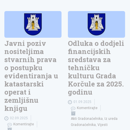
Javni poziv
Odluka o dodjeli
nositeljima
financijskih
stvarnih prava
sredstava za
o postupku
tehničku
evidentiranja u
kulturu Grada
katastarski
Korčule za 2025.
operat i
godinu
zemljišnu
01.09.2025
knjigu
Komentirajte
02.09.2025
Akti Gradonačelnika
,
Iz ureda
Komentirajte
Gradonačelnika
,
Vijesti