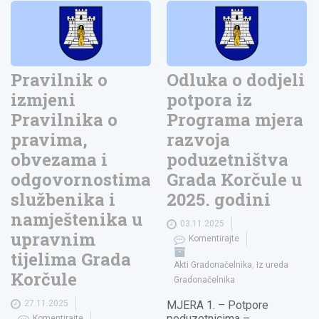
Pravilnik o
Odluka o dodjeli
izmjeni
potpora iz
Pravilnika o
Programa mjera
pravima,
razvoja
obvezama i
poduzetništva
odgovornostima
Grada Korčule u
službenika i
2025. godini
namještenika u
03.11.2025
upravnim
Komentirajte
tijelima Grada
Akti Gradonačelnika
,
Iz ureda
Korčule
Gradonačelnika
27.11.2025
MJERA 1. – Potpore
poduzetnicima –
Komentirajte