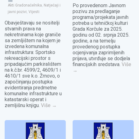
Po provedenom Javnom
Akti Gradonačelnika
,
Natječaji i
pozivu za predlaganje
javni pozivi
,
Vijesti
programa/projekata javnih
Obavještavaju se nositelji
potreba u tehničkoj kulturi
stvarnih prava na
Grada Korčule za 2025.
nekretninama koje graniče
godinu od 02. srpnja 2025.
sa zemljištem na kojem je
godine, a na temelju
izvedena komunalna
provedenog postupka
infrastruktura: Sportsko
ocjenjivanja zaprimljenih
rekreacijski prostor s
prijava, utvrđuje se dodjela
pripadajućim parkiralištem
financijskih sredstava.
Više
na k.č.br. 4599/2, 4609/1 i
→
4610/1 sve k.o. Žrnovo, o
započinjanju postupka
evidentiranja predmetne
komunalne infrastrukture u
katastarski operat i
zemljišnu knjigu.
Više
→