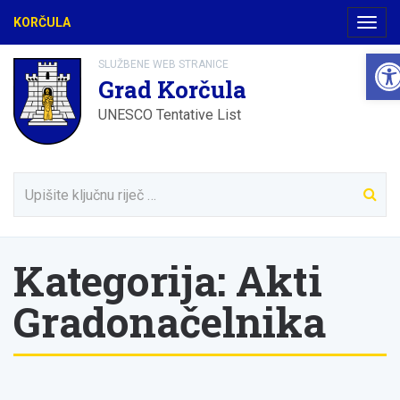
KORČULA
Navig
Ope
SLUŽBENE WEB STRANICE
Grad Korčula
UNESCO Tentative List
Kategorija:
Akti
Gradonačelnika