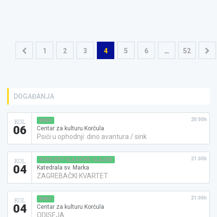
Navigacija
1
2
3
4
5
6
…
52
objava
DOGAĐANJA
20:00h
KINO
KOL
06
Centar za kulturu Korčula
Psići u ophodnji: dino avantura / sink
21:00h
KONCERT KLASIČNE GLAZBE
KOL
04
Katedrala sv. Marka
ZAGREBAČKI KVARTET
21:00h
KINO
KOL
04
Centar za kulturu Korčula
ODISEJA