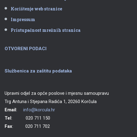
Korištenje web stranice
Impressum
Pristupačnost mrežnih stranica
OTVORENI PODACI
Službenica za zaštitu podataka
Upravni odjel za opće poslove i mjesnu samoupravu
Trg Antuna i Stjepana Radića 1, 20260 Korčula
Email
:
info@korcula.hr
Tel
: 020 711 150
Fax
: 020 711 702