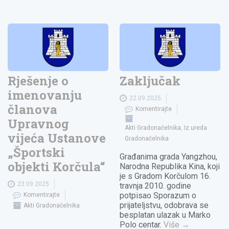
Rješenje o
Zaključak
imenovanju
22.09.2025
članova
Komentirajte
Upravnog
Akti Gradonačelnika
,
Iz ureda
vijeća Ustanove
Gradonačelnika
„Športski
Građanima grada Yangzhou,
objekti Korčula“
Narodna Republika Kina, koji
je s Gradom Korčulom 16.
23.09.2025
travnja 2010. godine
potpisao Sporazum o
Komentirajte
prijateljstvu, odobrava se
Akti Gradonačelnika
besplatan ulazak u Marko
Polo centar.
Više
→