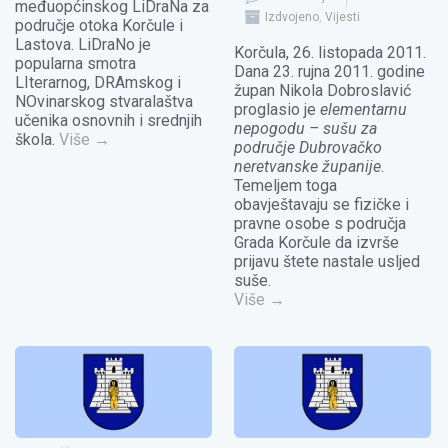
međuopćinskog LiDraNa za
Izdvojeno
,
Vijesti
područje otoka Korčule i
Lastova. LiDraNo je
Korčula, 26. listopada 2011.
popularna smotra
Dana 23. rujna 2011. godine
LIterarnog, DRAmskog i
župan Nikola Dobroslavić
NOvinarskog stvaralaštva
proglasio je
elementarnu
učenika osnovnih i srednjih
nepogodu – sušu za
škola.
Više
→
područje Dubrovačko
neretvanske županije
.
Temeljem toga
obavještavaju se fizičke i
pravne osobe s područja
Grada Korčule da izvrše
prijavu štete nastale usljed
suše.
Više
→