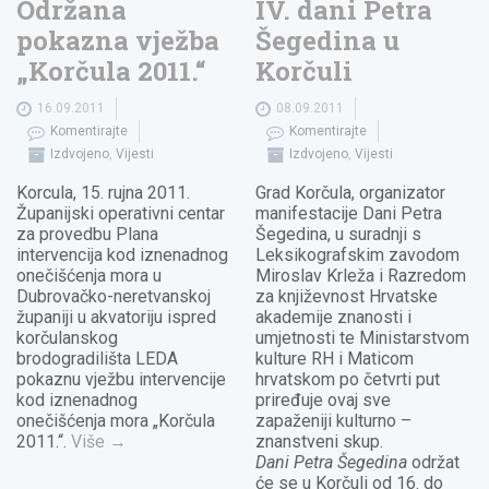
Održana
IV. dani Petra
pokazna vježba
Šegedina u
„Korčula 2011.“
Korčuli
16.09.2011
08.09.2011
Komentirajte
Komentirajte
Izdvojeno
,
Vijesti
Izdvojeno
,
Vijesti
Korcula, 15. rujna 2011.
Grad Korčula, organizator
Županijski operativni centar
manifestacije Dani Petra
za provedbu Plana
Šegedina, u suradnji s
intervencija kod iznenadnog
Leksikografskim zavodom
onečišćenja mora u
Miroslav Krleža i Razredom
Dubrovačko-neretvanskoj
za književnost Hrvatske
županiji u akvatoriju ispred
akademije znanosti i
korčulanskog
umjetnosti te Ministarstvom
brodogradilišta LEDA
kulture RH i Maticom
pokaznu vježbu intervencije
hrvatskom po četvrti put
kod iznenadnog
priređuje ovaj sve
onečišćenja mora „Korčula
zapaženiji kulturno –
2011.“.
Više
→
znanstveni skup.
Dani Petra Šegedina
održat
će se u Korčuli od 16. do