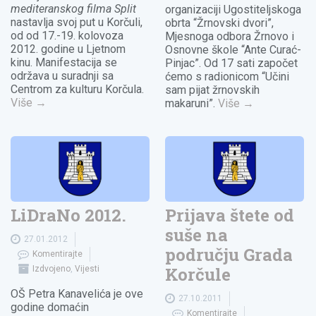
mediteranskog filma Split
organizaciji Ugostiteljskoga
nastavlja svoj put u Korčuli,
obrta “Žrnovski dvori”,
od od 17.-19. kolovoza
Mjesnoga odbora Žrnovo i
2012. godine u Ljetnom
Osnovne škole “Ante Curać-
kinu. Manifestacija se
Pinjac”. Od 17 sati započet
održava u suradnji sa
ćemo s radionicom “Učini
Centrom za kulturu Korčula.
sam pijat žrnovskih
Više
→
makaruni”.
Više
→
LiDraNo 2012.
Prijava štete od
suše na
27.01.2012
području Grada
Komentirajte
Korčule
Izdvojeno
,
Vijesti
OŠ Petra Kanavelića je ove
27.10.2011
godine domaćin
Komentirajte