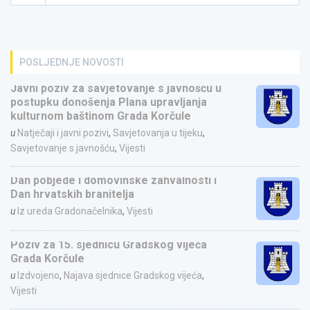
POSLJEDNJE NOVOSTI
Javni poziv za savjetovanje s javnošću u
postupku donošenja Plana upravljanja
kulturnom baštinom Grada Korčule
u
Natječaji i javni pozivi
,
Savjetovanja u tijeku
,
Savjetovanje s javnošću
,
Vijesti
Dan pobjede i domovinske zahvalnosti i
Dan hrvatskih branitelja
u
Iz ureda Gradonačelnika
,
Vijesti
Poziv za 15. sjednicu Gradskog vijeća
Grada Korčule
u
Izdvojeno
,
Najava sjednice Gradskog vijeća
,
Vijesti