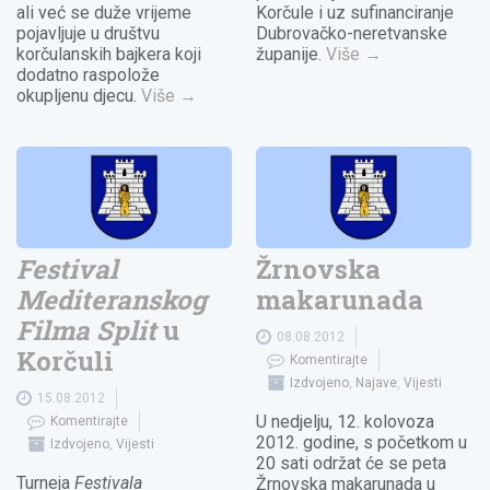
ali već se duže vrijeme
Korčule i uz sufinanciranje
pojavljuje u društvu
Dubrovačko-neretvanske
korčulanskih bajkera koji
županije.
Više
→
dodatno raspolože
okupljenu djecu.
Više
→
Festival
Žrnovska
Mediteranskog
makarunada
Filma Split
u
08.08.2012
Korčuli
Komentirajte
Izdvojeno
,
Najave
,
Vijesti
15.08.2012
U nedjelju, 12. kolovoza
Komentirajte
2012. godine, s početkom u
Izdvojeno
,
Vijesti
20 sati održat će se peta
Turneja
Festivala
Žrnovska makarunada u