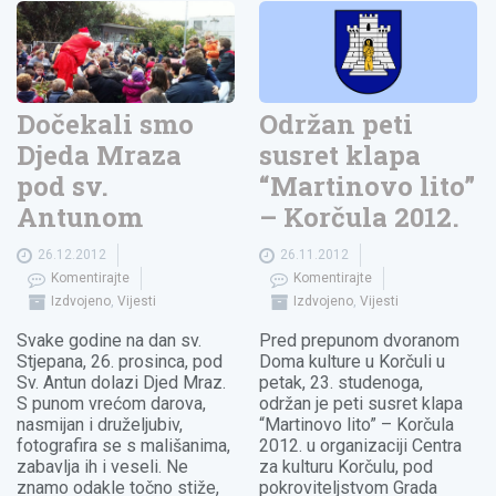
Dočekali smo
Održan peti
Djeda Mraza
susret klapa
pod sv.
“Martinovo lito”
Antunom
– Korčula 2012.
26.12.2012
26.11.2012
Komentirajte
Komentirajte
Izdvojeno
,
Vijesti
Izdvojeno
,
Vijesti
Svake godine na dan sv.
Pred prepunom dvoranom
Stjepana, 26. prosinca, pod
Doma kulture u Korčuli u
Sv. Antun dolazi Djed Mraz.
petak, 23. studenoga,
S punom vrećom darova,
održan je peti susret klapa
nasmijan i druželjubiv,
“Martinovo lito” – Korčula
fotografira se s mališanima,
2012. u organizaciji Centra
zabavlja ih i veseli. Ne
za kulturu Korčulu, pod
znamo odakle točno stiže,
pokroviteljstvom Grada