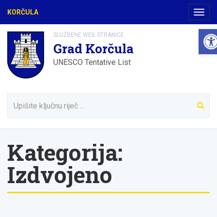
KORČULA
Navig
Ope
SLUŽBENE WEB STRANICE
Grad Korčula
UNESCO Tentative List
Kategorija:
Izdvojeno