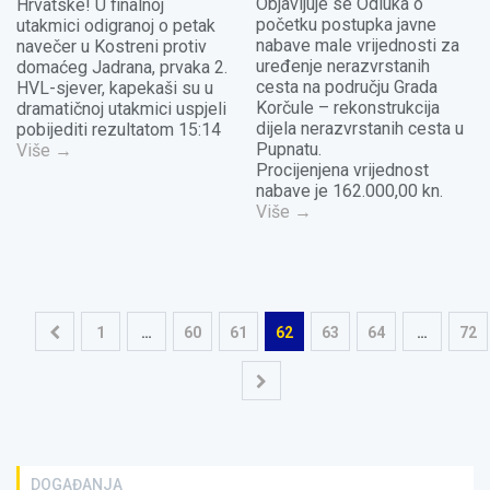
Objavljuje se Odluka o
Hrvatske! U finalnoj
početku postupka javne
utakmici odigranoj o petak
nabave male vrijednosti za
navečer u Kostreni protiv
uređenje nerazvrstanih
domaćeg Jadrana, prvaka 2.
cesta na području Grada
HVL-sjever, kapekaši su u
Korčule – rekonstrukcija
dramatičnoj utakmici uspjeli
dijela nerazvrstanih cesta u
pobijediti rezultatom 15:14
Pupnatu.
Više
→
Procijenjena vrijednost
nabave je 162.000,00 kn.
Više
→
Navigacija
1
…
60
61
62
63
64
…
72
objava
DOGAĐANJA