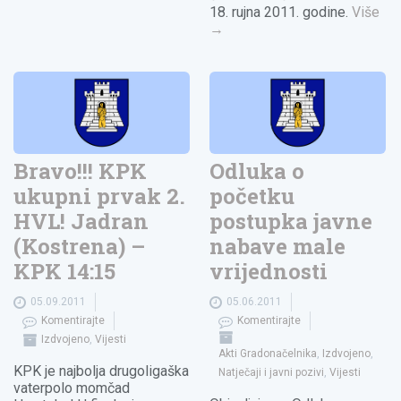
18. rujna 2011. godine.
Više
→
Bravo!!! KPK
Odluka o
ukupni prvak 2.
početku
HVL! Jadran
postupka javne
(Kostrena) –
nabave male
KPK 14:15
vrijednosti
05.09.2011
05.06.2011
Komentirajte
Komentirajte
Izdvojeno
,
Vijesti
Akti Gradonačelnika
,
Izdvojeno
,
KPK je najbolja drugoligaška
Natječaji i javni pozivi
,
Vijesti
vaterpolo momčad