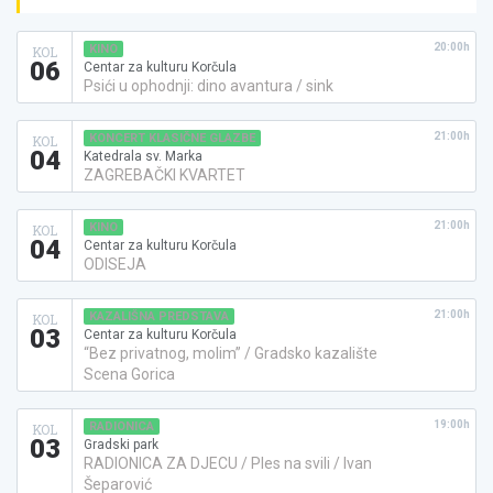
20:00h
KINO
KOL
06
Centar za kulturu Korčula
Psići u ophodnji: dino avantura / sink
21:00h
KONCERT KLASIČNE GLAZBE
KOL
04
Katedrala sv. Marka
ZAGREBAČKI KVARTET
21:00h
KINO
KOL
04
Centar za kulturu Korčula
ODISEJA
21:00h
KAZALIŠNA PREDSTAVA
KOL
03
Centar za kulturu Korčula
“Bez privatnog, molim” / Gradsko kazalište
Scena Gorica
19:00h
RADIONICA
KOL
03
Gradski park
RADIONICA ZA DJECU / Ples na svili / Ivan
Šeparović