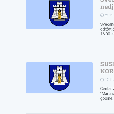
nedj
21.11
Svečana
održat 
16,00 s
SUS
KOR
17.11
Centar 
“Martin
godine,