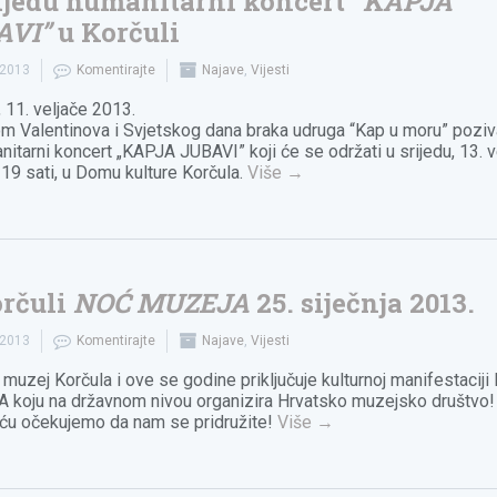
ijedu humanitarni koncert
“KAPJA
AVI”
u Korčuli
.2013
Komentirajte
Najave
,
Vijesti
, 11. veljače 2013.
 Valentinova i Svjetskog dana braka udruga “Kap u moru” poziv
nitarni koncert „KAPJA JUBAVI” koji će se održati u srijedu, 13. v
 19 sati, u Domu kulture Korčula.
Više
→
rčuli
NOĆ MUZEJA
25. siječnja 2013.
.2013
Komentirajte
Najave
,
Vijesti
 muzej Korčula i ove se godine priključuje kulturnoj manifestacij
koju na državnom nivou organizira Hrvatsko muzejsko društvo!
ću očekujemo da nam se pridružite!
Više
→