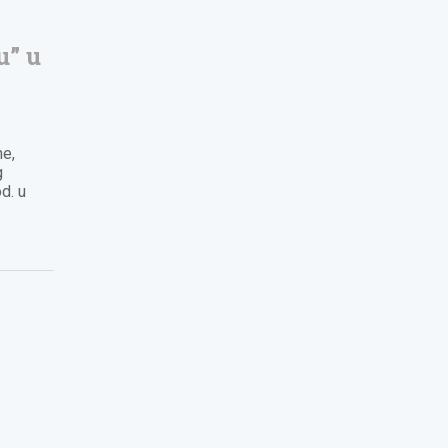
u” u
ne,
g
d. u