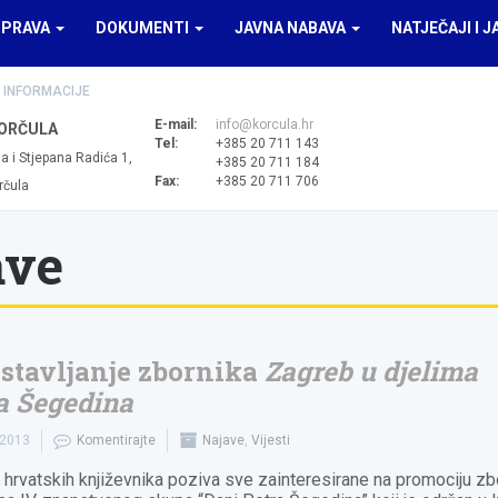
UPRAVA
DOKUMENTI
JAVNA NABAVA
NATJEČAJI I J
 INFORMACIJE
E-mail:
info@korcula.hr
ORČULA
Tel:
+385 20 711 143
a i Stjepana Radića 1,
+385 20 711 184
Fax:
+385 20 711 706
rčula
ave
stavljanje zbornika
Zagreb u djelima
a Šegedina
.2013
Komentirajte
Najave
,
Vijesti
 hrvatskih književnika poziva sve zainteresirane na promociju zb