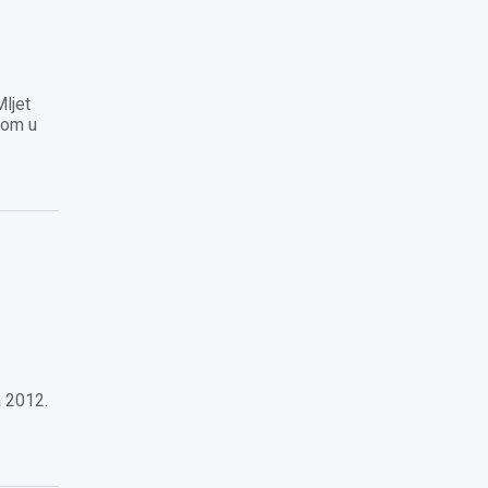
ljet
tkom u
a 2012.