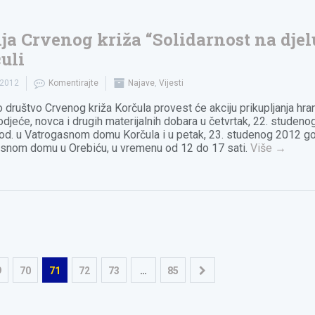
ja Crvenog križa “Solidarnost na djel
uli
.2012
Komentirajte
Najave
,
Vijesti
 društvo Crvenog križa Korčula provest će akciju prikupljanja hra
odjeće, novca i drugih materijalnih dobara u četvrtak, 22. studeno
od. u Vatrogasnom domu Korčula i u petak, 23. studenog 2012 go
snom domu u Orebiću, u vremenu od 12 do 17 sati.
Više
→
9
70
71
72
73
…
85