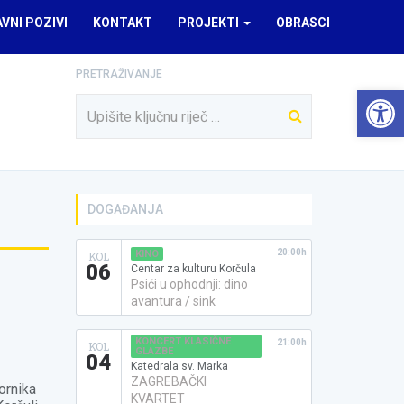
AVNI POZIVI
KONTAKT
PROJEKTI
OBRASCI
PRETRAŽIVANJE
Open 
DOGAĐANJA
20:00h
KINO
KOL
06
Centar za kulturu Korčula
Psići u ophodnji: dino
avantura / sink
KONCERT KLASIČNE
21:00h
KOL
GLAZBE
04
Katedrala sv. Marka
ZAGREBAČKI
ornika
KVARTET