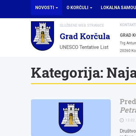
NOVOSTI
O KORČULI
LOKALNA SAMO
KONTAKT
SLUŽBENE WEB STRANICE
Grad Korčula
GRAD K
Trg Antun
UNESCO Tentative List
20260 Ko
Kategorija:
Naj
Pred
Petr
13.02
Društvo