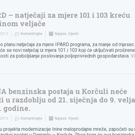
D – natječaji za mjere 101 i 103 kreću
inom veljače
.2013
Komentirajte
Najave
,
Vijesti
o planu natječaja za mjere IPARD programa, za manje od mjesec
 će se novi natječaj iz mjera 101 i 103 koji će uključivati proširen
sti za poboljšanje poslovanja poljoprivrednih gospodarstava.
V
A benzinska postaja u Korčuli neće
ti u razdoblju od 21. siječnja do 9. velj
. godine.
.2013
Komentirajte
Najave
,
Vijesti
u projekta modernizacije Inine maloprodajne mreže, započeti su 
inskoj postaji u Dominču – Korčula. Zbog toga će ova benzinska