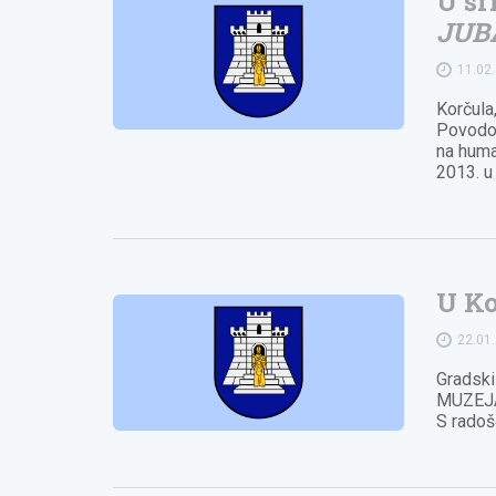
U sr
JUB
11.02
Korčula
Povodom
na huma
2013. u
U Ko
22.01
Gradski
MUZEJA 
S radoš