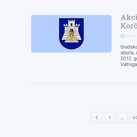
Akci
Korč
16.11
Gradsko
obuće, 
2012. g
Vatroga
Navigacija
1
…
6
objava