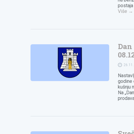
postaja
Više
→
Dan 
08.1
26.11
Nastavl
godine 
kušnju m
Na „Dan
prodava
Sve