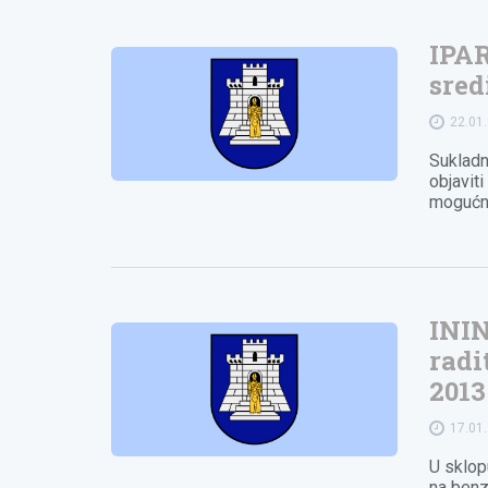
IPAR
sred
22.01
Sukladn
objaviti
mogućno
ININ
radi
2013
17.01
U sklop
na benz