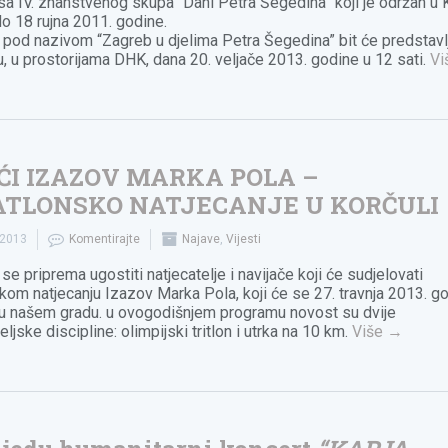
sa IV. znanstvenog skupa “Dani Petra Šegedina” koji je održan u 
do 18 rujna 2011. godine.
 pod nazivom “Zagreb u djelima Petra Šegedina” bit će predstavl
, u prostorijama DHK, dana 20. veljače 2013. godine u 12 sati.
Vi
ĆI IZAZOV MARKA POLA –
ATLONSKO NATJECANJE U KORČULI
.2013
Komentirajte
Najave
,
Vijesti
se priprema ugostiti natjecatelje i navijače koji će sudjelovati
skom natjecanju Izazov Marka Pola, koji će se 27. travnja 2013. g
 u našem gradu. u ovogodišnjem programu novost su dvije
eljske discipline: olimpijski tritlon i utrka na 10 km.
Više
→