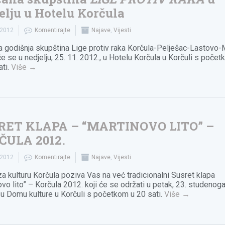
elju u Hotelu Korčula
.2012
Komentirajte
Najave
,
Vijesti
 godišnja skupština Lige protiv raka Korčula-Pelješac-Lastovo-M
će se u nedjelju, 25. 11. 2012., u Hotelu Korčula u Korčuli s poče
ati.
Više
→
RET KLAPA – “MARTINOVO LITO” –
ČULA 2012.
.2012
Komentirajte
Najave
,
Vijesti
za kulturu Korčula poziva Vas na već tradicionalni Susret klapa
ovo lito” – Korčula 2012. koji će se održati u petak, 23. studenog
 u Domu kulture u Korčuli s početkom u 20 sati.
Više
→