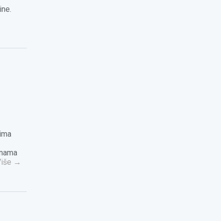
ine.
cima
jenama
Više
→