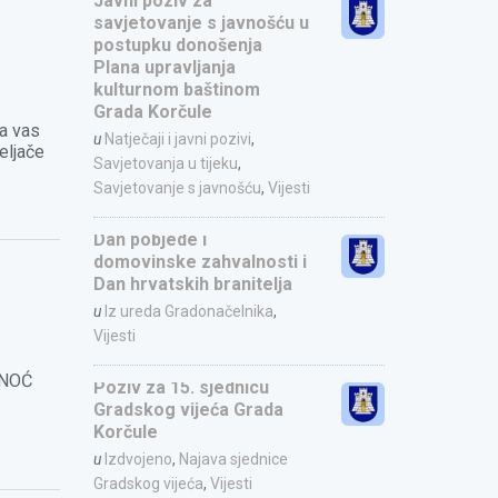
Javni poziv za
savjetovanje s javnošću u
postupku donošenja
Plana upravljanja
kulturnom baštinom
Grada Korčule
a vas
u
Natječaji i javni pozivi
,
eljače
Savjetovanja u tijeku
,
Savjetovanje s javnošću
,
Vijesti
Dan pobjede i
domovinske zahvalnosti i
Dan hrvatskih branitelja
u
Iz ureda Gradonačelnika
,
Vijesti
i NOĆ
Poziv za 15. sjednicu
Gradskog vijeća Grada
Korčule
u
Izdvojeno
,
Najava sjednice
Gradskog vijeća
,
Vijesti