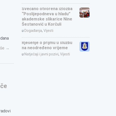
Svečano otvorena izložba
“Poslijepodneva u hladu”
akademske slikarice Nine
Šestanović u Korčuli
u
Događanja
,
Vijesti
 dana
Rješenje o prijmu u službu
e
na neodređeno vrijeme
iše
→
u
Natječaji i javni pozivi
,
Vijesti
ače
radovi