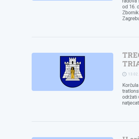
radova 
od 16. 
Zbornik
Zagrebu
TRE
TRI
13.02
Korčula 
tratlon
održati
natjecat