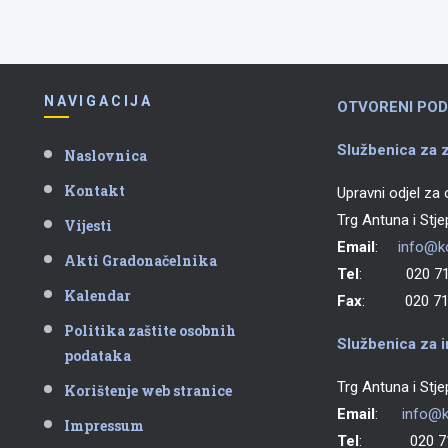
NAVIGACIJA
OTVORENI POD
Službenica za z
Naslovnica
Kontakt
Upravni odjel za
Trg Antuna i Stj
Vijesti
Email
:
info@ko
Akti Gradonačelnika
Tel
: 020 711
Kalendar
Fax
: 020 711
Politika zaštite osobnih
Službenica za i
podataka
Trg Antuna i Stj
Korištenje web stranice
Email
:
info@k
Impressum
Tel
: 020 71