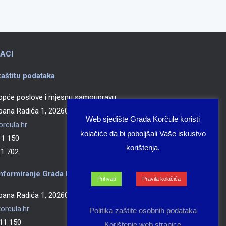
ACI
aštitu podataka
 opće poslove i mjesnu samoupravu
epana Radića 1, 20260 Korčula
Web sjedište Grada Korčule koristi
rcula.hr
kolačiće da bi poboljšali Vaše iskustvo
 150
korištenja.
 702
nformiranje Grada Korčule
Prihvati
Pravila kolačića
epana Radića 1, 20260 Korčula
orcula.hr
Politika zaštite osobnih podataka
1 150
Korištenje web stranice