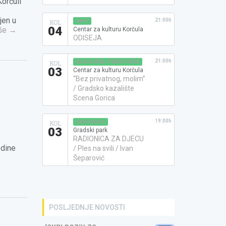
Korčuli
jen u
21:00h
KINO
KOL
04
še
→
Centar za kulturu Korčula
ODISEJA
21:00h
KAZALIŠNA PREDSTAVA
KOL
03
Centar za kulturu Korčula
“Bez privatnog, molim”
/ Gradsko kazalište
Scena Gorica
19:00h
RADIONICA
KOL
03
Gradski park
RADIONICA ZA DJECU
odine
/ Ples na svili / Ivan
Šeparović
POSLJEDNJE NOVOSTI