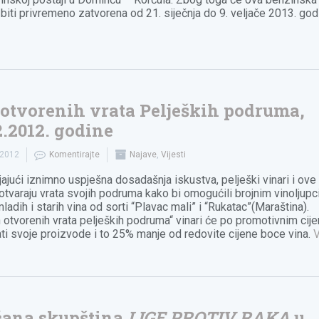
 biti privremeno zatvorena od 21. siječnja do 9. veljače 2013. god
otvorenih vrata Peljeških podruma,
2.2012. godine
.2012
Komentirajte
Najave
,
Vijesti
jajući iznimno uspješna dosadašnja iskustva, pelješki vinari i ove
otvaraju vrata svojih podruma kako bi omogućili brojnim vinoljup
ladih i starih vina od sorti “Plavac mali” i “Rukatac”(Maraština).
 otvorenih vrata peljeških podruma“ vinari će po promotivnim ci
ti svoje proizvode i to 25% manje od redovite cijene boce vina.
čana skupština
LIGE PROTIV RAKA
u