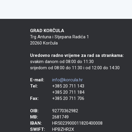
GRAD KORČULA
Trg Antuna i Stjepana Radića 1
20260 Korčula
Uredovno radno vrijeme za rad sa strankama:
svakim danom od 08:00 do 11:30
srijedom od 08:00 do 11:30 i od 12:00 do 14:30
E-mail:
info@korcula.hr
Tel:
+385 20 711 143
+385 20 711 184
Fax:
+385 20 711 706
OIB:
92770362982
MB:
2681749
IBAN:
HR5023900011820400008
SWIFT:
HPBZHR2X