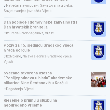
u
Natječaji i javni pozivi
,
Savjetovanja u tijeku
,
Savjetovanje s javnošću
,
Vijesti
Dan pobjede i domovinske zahvalnosti i
Dan hrvatskih branitelja
u
Iz ureda Gradonačelnika
,
Vijesti
Poziv za 15. sjednicu Gradskog vijeća
Grada Korčule
u
Izdvojeno
,
Najava sjednice Gradskog vijeća
,
Vijesti
Svečano otvorena izložba
“Poslijepodneva u hladu” akademske
slikarice Nine Šestanović u Korčuli
u
Događanja
,
Vijesti
Rješenje o prijmu u službu na
neodređeno vrijeme