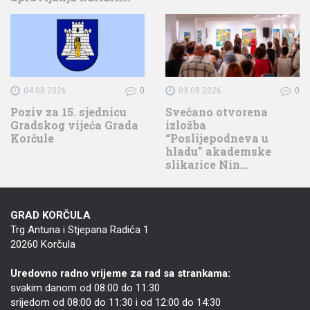
04.08.2026
0
03.08.2026
0
Poziv za 15. sjednicu
Svečano otvorena
Gradskog vijeća Grada
izložba
Korčule
“Poslijepodneva u
hladu” akademske
slikarice Nin…
GRAD KORČULA
Trg Antuna i Stjepana Radića 1
20260 Korčula
Uredovno radno vrijeme za rad sa strankama:
svakim danom od 08:00 do 11:30
srijedom od 08:00 do 11:30 i od 12:00 do 14:30