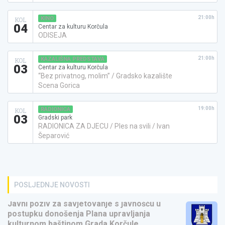
21:00h
KINO
KOL
04
Centar za kulturu Korčula
ODISEJA
21:00h
KAZALIŠNA PREDSTAVA
KOL
03
Centar za kulturu Korčula
“Bez privatnog, molim” / Gradsko kazalište
Scena Gorica
19:00h
RADIONICA
KOL
03
Gradski park
RADIONICA ZA DJECU / Ples na svili / Ivan
Šeparović
POSLJEDNJE NOVOSTI
Javni poziv za savjetovanje s javnošću u
postupku donošenja Plana upravljanja
kulturnom baštinom Grada Korčule