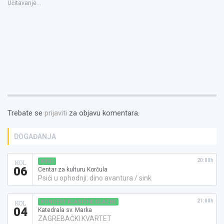
Učitavanje...
novom
prozoru)
Trebate se
prijaviti
za objavu komentara.
DOGAĐANJA
20:00h
KINO
KOL
06
Centar za kulturu Korčula
Psići u ophodnji: dino avantura / sink
21:00h
KONCERT KLASIČNE GLAZBE
KOL
04
Katedrala sv. Marka
ZAGREBAČKI KVARTET