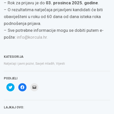
– Rok za prijavu je do
03. prosinca 2025. godine
.
– O rezultatima natječaja prijavljeni kandidati će biti
obaviješteni u roku od 60 dana od dana isteka roka
podnošenja prijava.
– Sve potrebne informacije mogu se dobiti putem e-
pošte:
info@korcula.hr
.
KATEGORIJA
Natječaji i javni pozivi
,
Savjet mladih
,
Vijesti
PODIJELI
Podijeli
Klikom
Click
na
podijelite
to
Twitteru
na
email
(Otvara
Facebooku(Otvara
a
se
se
link
u
u
to
novom
novom
a
LAJKAJ OVO:
prozoru)
prozoru)
friend(Otvara
se
u