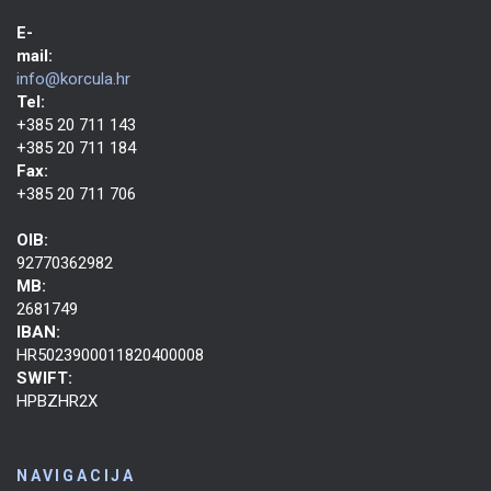
E-
mail:
info@korcula.hr
Tel:
+385 20 711 143
+385 20 711 184
Fax:
+385 20 711 706
OIB:
92770362982
MB:
2681749
IBAN:
HR5023900011820400008
SWIFT:
HPBZHR2X
NAVIGACIJA