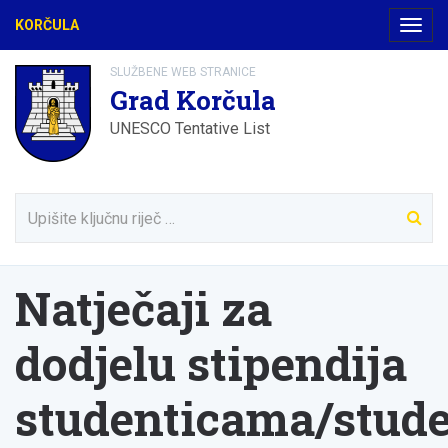
KORČULA
Navig
SLUŽBENE WEB STRANICE
Grad Korčula
UNESCO Tentative List
Natječaji za
dodjelu stipendija
studenticama/stud