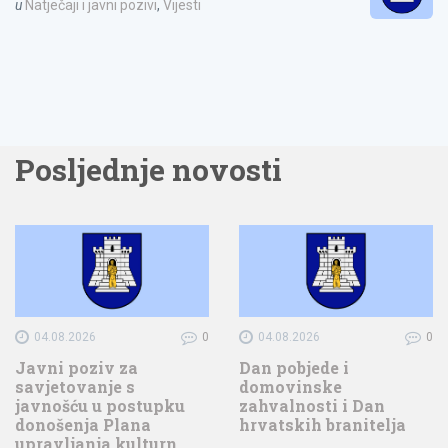
u
Natječaji i javni pozivi
,
Vijesti
Posljednje novosti
04.08.2026
0
04.08.2026
0
Javni poziv za
Dan pobjede i
savjetovanje s
domovinske
javnošću u postupku
zahvalnosti i Dan
donošenja Plana
hrvatskih branitelja
upravljanja kulturn…