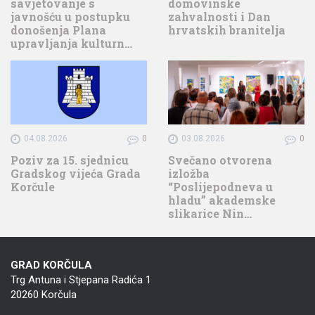
savjetovanje s
domovinske
javnošću u postupku
zahvalnosti i Dan
donošenja Plana
hrvatskih branitelja
upravljanja kulturn…
04.08.2026
0
03.08.2026
0
Poziv za 15. sjednicu
Svečano otvorena
Gradskog vijeća Grada
izložba
Korčule
“Poslijepodneva u
hladu” akademske
slikarice Nin…
GRAD KORČULA
Trg Antuna i Stjepana Radića 1
20260 Korčula