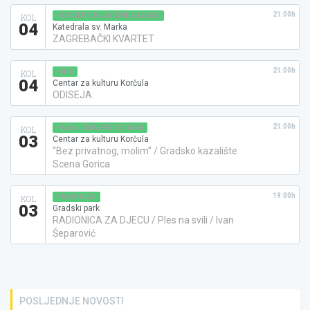
21:00h
KONCERT KLASIČNE GLAZBE
KOL
04
Katedrala sv. Marka
ZAGREBAČKI KVARTET
21:00h
KINO
KOL
04
Centar za kulturu Korčula
ODISEJA
21:00h
KAZALIŠNA PREDSTAVA
KOL
03
Centar za kulturu Korčula
“Bez privatnog, molim” / Gradsko kazalište
Scena Gorica
19:00h
RADIONICA
KOL
03
Gradski park
RADIONICA ZA DJECU / Ples na svili / Ivan
Šeparović
POSLJEDNJE NOVOSTI