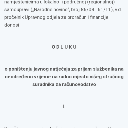
namještenicima u lokalnoj i područnoj (regionalnoj)
samoupravi („Narodne novine“, broj 86/08 i 61/11), v.d.
pročelnik Upravnog odjela za proračun i financije
donosi
O D L U K U
o poništenju javnog natječaja za prijam službenika na
neodređeno vrijeme na radno mjesto višeg stručnog
suradnika za računovodstvo
I.