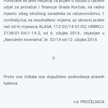
Poništava se javni natječaj za prijam u službu u Upravni
odjel za proračun i financije Grada Korčule, na radno
mjesto višeg stručnog suradnika za računovodstvo, 1
izvršitelj/ica, na neodređeno vrijeme, uz obvezni probni
rad od tri mjeseca, KLASA: 112-02/14-01/02, URBROJ:
2138/01-04/1-14-2, od 6. ožujka 2014., objavljen u
„Narodnim novinama“, br. 32/14 od 12. ožujka 2014.
II.
Protiv ove Odluke nije dopušteno podnošenje pravnih
lijekova.
v.d. PROČELNICA