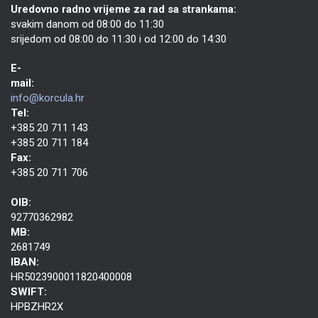
Uredovno radno vrijeme za rad sa strankama:
svakim danom od 08:00 do 11:30
srijedom od 08:00 do 11:30 i od 12:00 do 14:30
E-
mail:
info@korcula.hr
Tel:
+385 20 711 143
+385 20 711 184
Fax:
+385 20 711 706
OIB:
92770362982
MB:
2681749
IBAN:
HR5023900011820400008
SWIFT:
HPBZHR2X