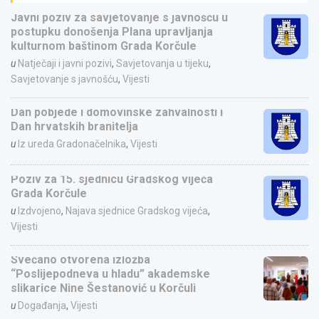
Javni poziv za savjetovanje s javnošću u
postupku donošenja Plana upravljanja
kulturnom baštinom Grada Korčule
u
Natječaji i javni pozivi
,
Savjetovanja u tijeku
,
Savjetovanje s javnošću
,
Vijesti
Dan pobjede i domovinske zahvalnosti i
Dan hrvatskih branitelja
u
Iz ureda Gradonačelnika
,
Vijesti
Poziv za 15. sjednicu Gradskog vijeća
Grada Korčule
u
Izdvojeno
,
Najava sjednice Gradskog vijeća
,
Vijesti
Svečano otvorena izložba
“Poslijepodneva u hladu” akademske
slikarice Nine Šestanović u Korčuli
u
Događanja
,
Vijesti