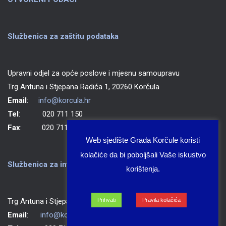
Službenica za zaštitu podataka
Upravni odjel za opće poslove i mjesnu samoupravu
Trg Antuna i Stjepana Radića 1, 20260 Korčula
Email
:
info@korcula.hr
Tel
: 020 711 150
Fax
: 020 711 702
Web sjedište Grada Korčule koristi
kolačiće da bi poboljšali Vaše iskustvo
Službenica za informiranje Grada Korčule
korištenja.
Prihvati
Pravila kolačića
Trg Antuna i Stjepana Radića 1, 20260 Korčula
Email
:
info@korcula.hr