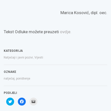
Marica Kosović, dipl. oec.
Tekst Odluke možete preuzeti
ovdje.
KATEGORIJA
Natječaji i javni pozivi
,
Vijesti
OZNAKE
natječaj
,
poništenje
PODIJELI
Podijeli
Klikom
Click
na
podijelite
to
Twitteru
na
email
(Otvara
Facebooku(Otvara
a