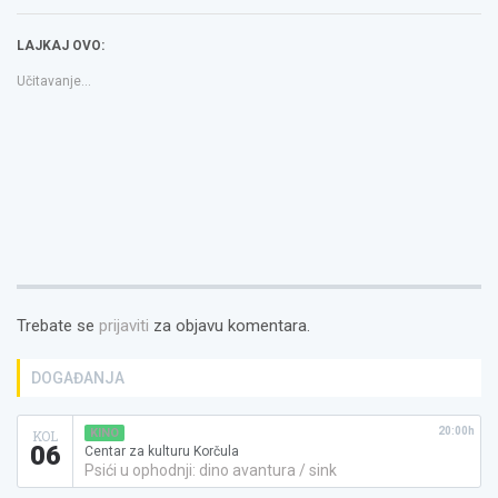
se
se
link
u
u
to
novom
novom
a
LAJKAJ OVO:
prozoru)
prozoru)
friend(Otvara
se
u
Učitavanje...
novom
prozoru)
Trebate se
prijaviti
za objavu komentara.
DOGAĐANJA
20:00h
KINO
KOL
06
Centar za kulturu Korčula
Psići u ophodnji: dino avantura / sink