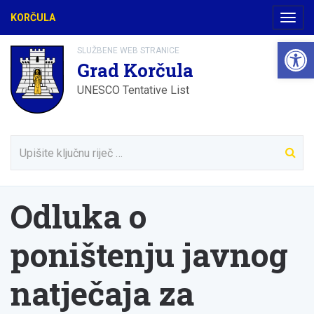
KORČULA
Navig
Open 
SLUŽBENE WEB STRANICE
Grad Korčula
UNESCO Tentative List
Odluka o
poništenju javnog
natječaja za