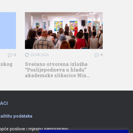
0
03.08.2026
0
adskog
Svečano otvorena izložba
“Poslijepodneva u hladu”
akademske slikarice Nin…
ACI
aštitu podataka
 opće poslove i mjesnu samoupravu