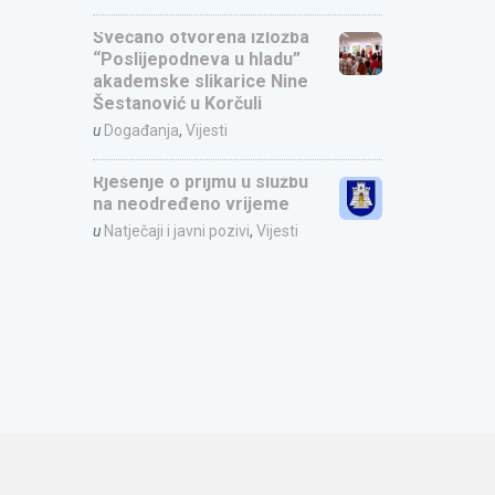
Svečano otvorena izložba
“Poslijepodneva u hladu”
akademske slikarice Nine
Šestanović u Korčuli
u
Događanja
,
Vijesti
Rješenje o prijmu u službu
na neodređeno vrijeme
u
Natječaji i javni pozivi
,
Vijesti