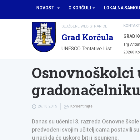
NOVOSTI
O KORČULI
LOKALNA SAMO
KONTAKT
SLUŽBENE WEB STRANICE
Grad Korčula
GRAD K
Trg Antun
UNESCO Tentative List
20260 Ko
Osnovnoškolci 
gradonačelnik
26.10.2015
Komentirajte
Danas su učenici 3. razreda Osnovne škole “
predvođeni svojim učiteljicama postavili su b
u nadi da će uskoro biti i ispunjene.