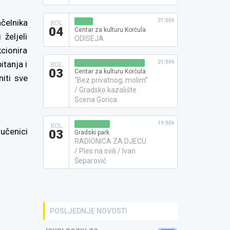
ačelnika
21:00h
KINO
KOL
04
Centar za kulturu Korčula
željeli
ODISEJA
cionira
itanja i
21:00h
KAZALIŠNA PREDSTAVA
KOL
03
Centar za kulturu Korčula
iti sve
“Bez privatnog, molim”
/ Gradsko kazalište
Scena Gorica
19:00h
RADIONICA
KOL
učenici
03
Gradski park
RADIONICA ZA DJECU
/ Ples na svili / Ivan
Šeparović
POSLJEDNJE NOVOSTI