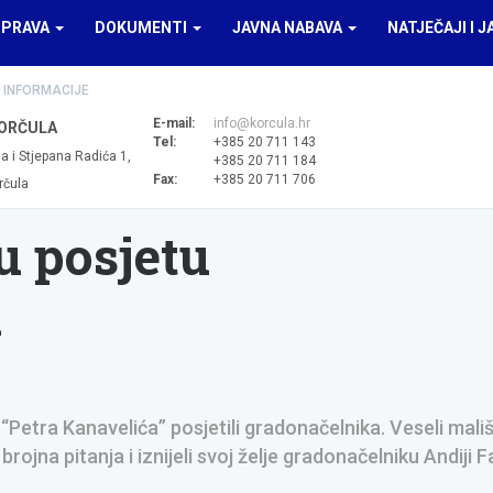
UPRAVA
DOKUMENTI
JAVNA NABAVA
NATJEČAJI I J
 INFORMACIJE
E-mail:
info@korcula.hr
ORČULA
Tel:
+385 20 711 143
a i Stjepana Radića 1,
+385 20 711 184
Fax:
+385 20 711 706
rčula
u posjetu
u
Petra Kanavelića” posjetili gradonačelnika. Veseli mali
rojna pitanja i iznijeli svoj želje gradonačelniku Andiji F