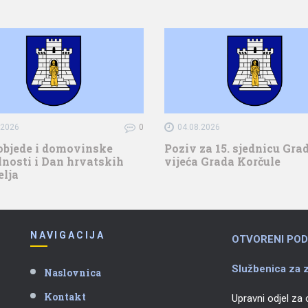
.2026
0
04.08.2026
objede i domovinske
Poziv za 15. sjednicu Gr
nosti i Dan hrvatskih
vijeća Grada Korčule
elja
NAVIGACIJA
OTVORENI POD
Službenica za z
Naslovnica
Kontakt
Upravni odjel za