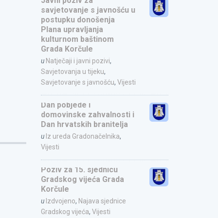
Javni poziv za
savjetovanje s javnošću u
postupku donošenja
Plana upravljanja
kulturnom baštinom
Grada Korčule
u
Natječaji i javni pozivi
,
Savjetovanja u tijeku
,
Savjetovanje s javnošću
,
Vijesti
Dan pobjede i
domovinske zahvalnosti i
Dan hrvatskih branitelja
u
Iz ureda Gradonačelnika
,
Vijesti
Poziv za 15. sjednicu
Gradskog vijeća Grada
Korčule
u
Izdvojeno
,
Najava sjednice
Gradskog vijeća
,
Vijesti