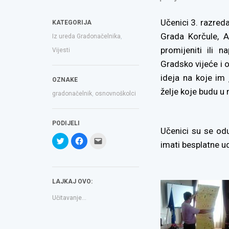
Učenici 3. razred
KATEGORIJA
Grada Korčule, An
Iz ureda Gradonačelnika
,
promijeniti ili 
Vijesti
Gradsko vijeće i o
ideja na koje im
OZNAKE
želje koje budu u
gradonačelnik
,
osnovnoškolci
PODIJELI
Učenici su se odu
Podijeli
Klikom
Click
imati besplatne u
na
podijelite
to
Twitteru
na
email
(Otvara
Facebooku(Otvara
a
se
se
link
u
u
to
novom
novom
a
LAJKAJ OVO:
prozoru)
prozoru)
friend(Otvara
se
u
Učitavanje...
novom
prozoru)