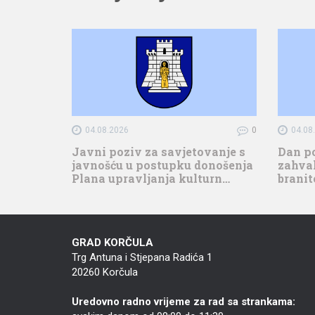
04.08.2026
0
04.08
Javni poziv za savjetovanje s
Dan p
javnošću u postupku donošenja
zahval
Plana upravljanja kulturn…
branit
GRAD KORČULA
Trg Antuna i Stjepana Radića 1
20260 Korčula
Uredovno radno vrijeme za rad sa strankama: