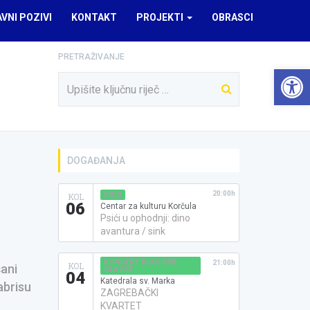
AVNI POZIVI
KONTAKT
PROJEKTI
OBRASCI
PRETRAŽIVANJE
Open 
DOGAĐANJA
20:00h
KINO
KOL
06
Centar za kulturu Korčula
Psići u ophodnji: dino
avantura / sink
KONCERT KLASIČNE
21:00h
KOL
šani
GLAZBE
04
Katedrala sv. Marka
abrisu
ZAGREBAČKI
KVARTET