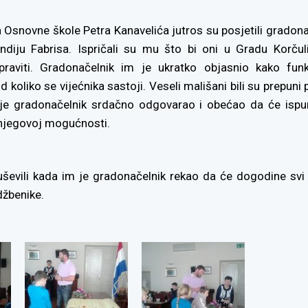
a Osnovne škole Petra Kanavelića jutros su posjetili gradon
diju Fabrisa. Ispričali su mu što bi oni u Gradu Korčuli 
napraviti. Gradonačelnik im je ukratko objasnio kako funk
d koliko se vijećnika sastoji. Veseli mališani bili su prepuni p
 je gradonačelnik srdačno odgovarao i obećao da će ispun
 njegovoj mogućnosti.
ševili kada im je gradonačelnik rekao da će dogodine svi 
džbenike.