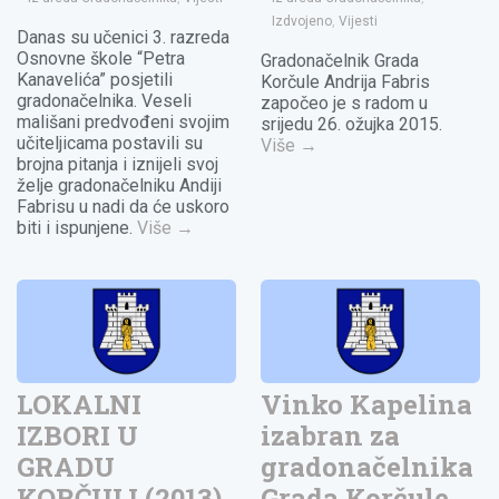
Izdvojeno
,
Vijesti
Danas su učenici 3. razreda
Osnovne škole “Petra
Gradonačelnik Grada
Kanavelića” posjetili
Korčule Andrija Fabris
gradonačelnika. Veseli
započeo je s radom u
mališani predvođeni svojim
srijedu 26. ožujka 2015.
učiteljicama postavili su
Više
→
brojna pitanja i iznijeli svoj
želje gradonačelniku Andiji
Fabrisu u nadi da će uskoro
biti i ispunjene.
Više
→
LOKALNI
Vinko Kapelina
IZBORI U
izabran za
GRADU
gradonačelnika
KORČULI (2013)
Grada Korčule