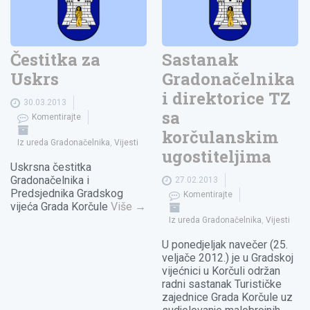
Čestitka za
Sastanak
Uskrs
Gradonačelnika
i direktorice TZ
30.03.2013
sa
Komentirajte
korčulanskim
Iz ureda Gradonačelnika
,
Vijesti
ugostiteljima
Uskrsna čestitka
Gradonačelnika i
27.02.2013
Predsjednika Gradskog
Komentirajte
vijeća Grada Korčule
Više
→
Iz ureda Gradonačelnika
,
Vijesti
U ponedjeljak navečer (25.
veljače 2012.) je u Gradskoj
vijećnici u Korčuli održan
radni sastanak Turističke
zajednice Grada Korčule uz