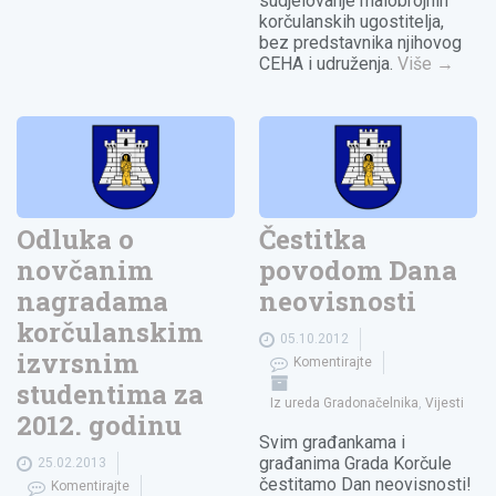
sudjelovanje malobrojnih
korčulanskih ugostitelja,
bez predstavnika njihovog
CEHA i udruženja.
Više
→
Odluka o
Čestitka
novčanim
povodom Dana
nagradama
neovisnosti
korčulanskim
05.10.2012
izvrsnim
Komentirajte
studentima za
Iz ureda Gradonačelnika
,
Vijesti
2012. godinu
Svim građankama i
građanima Grada Korčule
25.02.2013
čestitamo Dan neovisnosti!
Komentirajte