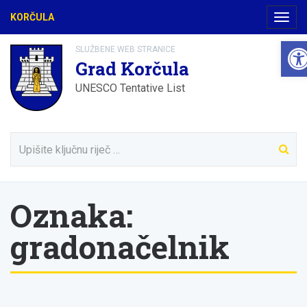
KORČULA
Navig
Ope
SLUŽBENE WEB STRANICE
Grad Korčula
UNESCO Tentative List
Oznaka:
gradonačelnik