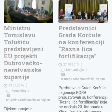
Ministru
Predstavnici
Tomislavu
Grada Korčule
Tolušiću
na konferenciji
predstavljeni
“Razna lica
EU projekti
fortifikacija”
Dubrovačko-
27.10.2015
neretvanske
Komentirajte
županije
Iz ureda Gradonačelnika
,
Vijesti
13.05.2016
Predstavnici Grada Korčule
Komentirajte
i agencije KORA
prisustvovali su konferenciji
Iz ureda Gradonačelnika
,
Vijesti
“Razna lica fortifikacija” koje
se održala 23. listopada u
Tijekom posjete
Klisu. Tema konferencije