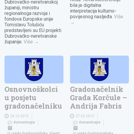
Dubrovačko-neretvanskoj
bila je digitalna
županiji, ministru
interpretacija kulturno-
regionalnoga razvoja i
povijesnog nasljeđa.
Više
fondova Europske unije
→
Tomislavu Tolušiću
predstavljeni su EU projekti
Dubrovačko-neretvanske
županije.
Više
→
Osnovnoškolci
Gradonačelnik
u posjetu
Grada Korčule –
gradonačelniku
Andrija Fabris
26.10.2015
27.03.2015
Komentirajte
Komentirajte
Iz ureda Gradonačelnika
,
Vijesti
Iz ureda Gradonačelnika
,