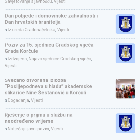
Savjetovanje s javnošću
,
Vijesti
Dan pobjede i domovinske zahvalnosti i
Dan hrvatskih branitelja
u
Iz ureda Gradonačelnika
,
Vijesti
Poziv za 15. sjednicu Gradskog vijeća
Grada Korčule
u
Izdvojeno
,
Najava sjednice Gradskog vijeća
,
Vijesti
Svečano otvorena izložba
“Poslijepodneva u hladu” akademske
slikarice Nine Šestanović u Korčuli
u
Događanja
,
Vijesti
Rješenje o prijmu u službu na
neodređeno vrijeme
u
Natječaji i javni pozivi
,
Vijesti