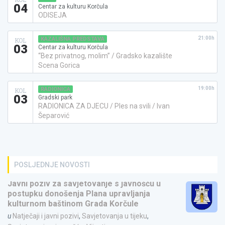
04
Centar za kulturu Korčula
ODISEJA
21:00h
KAZALIŠNA PREDSTAVA
KOL
03
Centar za kulturu Korčula
“Bez privatnog, molim” / Gradsko kazalište
Scena Gorica
19:00h
RADIONICA
KOL
03
Gradski park
RADIONICA ZA DJECU / Ples na svili / Ivan
Šeparović
POSLJEDNJE NOVOSTI
Javni poziv za savjetovanje s javnošću u
postupku donošenja Plana upravljanja
kulturnom baštinom Grada Korčule
u
Natječaji i javni pozivi
,
Savjetovanja u tijeku
,