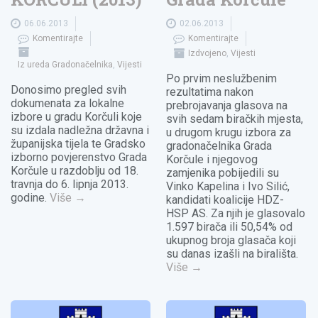
06.06.2013
02.06.2013
Komentirajte
Komentirajte
Izdvojeno
,
Vijesti
Iz ureda Gradonačelnika
,
Vijesti
Po prvim neslužbenim
Donosimo pregled svih
rezultatima nakon
dokumenata za lokalne
prebrojavanja glasova na
izbore u gradu Korčuli koje
svih sedam biračkih mjesta,
su izdala nadležna državna i
u drugom krugu izbora za
županijska tijela te Gradsko
gradonačelnika Grada
izborno povjerenstvo Grada
Korčule i njegovog
Korčule u razdoblju od 18.
zamjenika pobijedili su
travnja do 6. lipnja 2013.
Vinko Kapelina i Ivo Silić,
godine.
Više
→
kandidati koalicije HDZ-
HSP AS. Za njih je glasovalo
1.597 birača ili 50,54% od
ukupnog broja glasača koji
su danas izašli na birališta.
Više
→