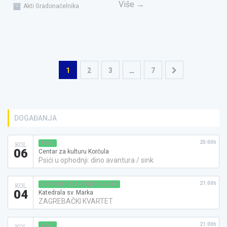
Više
→
Akti Gradonačelnika
Navigacija
1
2
3
…
7
objava
DOGAĐANJA
20:00h
KINO
KOL
06
Centar za kulturu Korčula
Psići u ophodnji: dino avantura / sink
21:00h
KONCERT KLASIČNE GLAZBE
KOL
04
Katedrala sv. Marka
ZAGREBAČKI KVARTET
21:00h
KINO
KOL