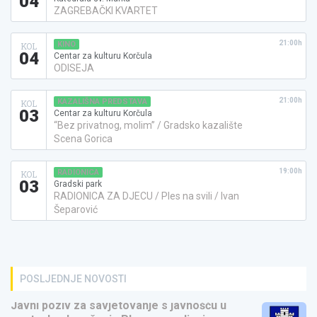
04
ZAGREBAČKI KVARTET
21:00h
KINO
KOL
04
Centar za kulturu Korčula
ODISEJA
21:00h
KAZALIŠNA PREDSTAVA
KOL
03
Centar za kulturu Korčula
“Bez privatnog, molim” / Gradsko kazalište
Scena Gorica
19:00h
RADIONICA
KOL
03
Gradski park
RADIONICA ZA DJECU / Ples na svili / Ivan
Šeparović
POSLJEDNJE NOVOSTI
Javni poziv za savjetovanje s javnošću u