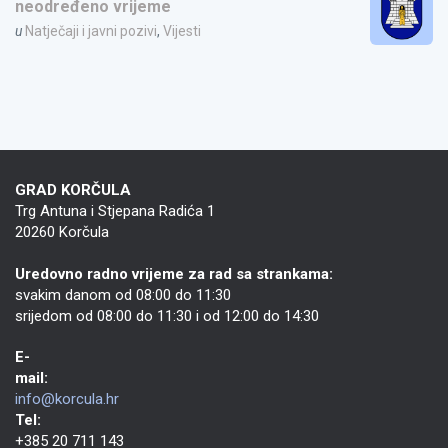
neodređeno vrijeme
u
Natječaji i javni pozivi
,
Vijesti
GRAD KORČULA
Trg Antuna i Stjepana Radića 1
20260 Korčula
Uredovno radno vrijeme za rad sa strankama:
svakim danom od 08:00 do 11:30
srijedom od 08:00 do 11:30 i od 12:00 do 14:30
E-
mail:
info@korcula.hr
Tel:
+385 20 711 143