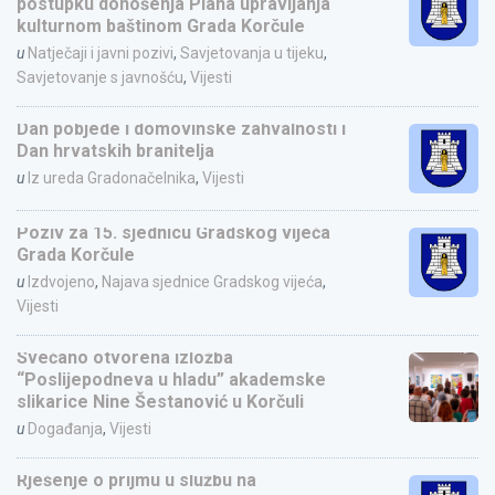
postupku donošenja Plana upravljanja
kulturnom baštinom Grada Korčule
u
Natječaji i javni pozivi
,
Savjetovanja u tijeku
,
Savjetovanje s javnošću
,
Vijesti
Dan pobjede i domovinske zahvalnosti i
Dan hrvatskih branitelja
u
Iz ureda Gradonačelnika
,
Vijesti
Poziv za 15. sjednicu Gradskog vijeća
Grada Korčule
u
Izdvojeno
,
Najava sjednice Gradskog vijeća
,
Vijesti
Svečano otvorena izložba
“Poslijepodneva u hladu” akademske
slikarice Nine Šestanović u Korčuli
u
Događanja
,
Vijesti
Rješenje o prijmu u službu na