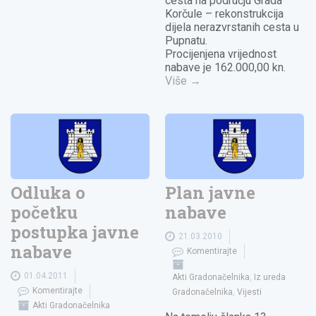
cesta na području Grada
Korčule – rekonstrukcija
dijela nerazvrstanih cesta u
Pupnatu.
Procijenjena vrijednost
nabave je 162.000,00 kn.
Više
→
Odluka o
Plan javne
početku
nabave
postupka javne
21.03.2010
nabave
Komentirajte
01.04.2011
Akti Gradonačelnika
,
Iz ureda
Komentirajte
Gradonačelnika
,
Vijesti
Akti Gradonačelnika