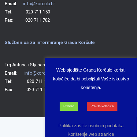
Email
:
info@korcula.hr
Tel
: 020 711 150
Fax
: 020 711 702
Službenica za informiranje Grada Korčule
Trg Antuna i Stjepana Radića 1, 20260 Korčula
Web sjedište Grada Korčule koristi
Email
:
info@korcula.hr
kolačiće da bi poboljšali Vaše iskustvo
Tel
: 020 711 150
korištenja.
Fax
: 020 711 702
Prihvati
Pravila kolačića
Politika zaštite osobnih podataka
Korištenje web stranice