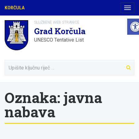
KORČULA
Navig
Ope
SLUŽBENE WEB STRANICE
Grad Korčula
UNESCO Tentative List
Oznaka:
javna
nabava