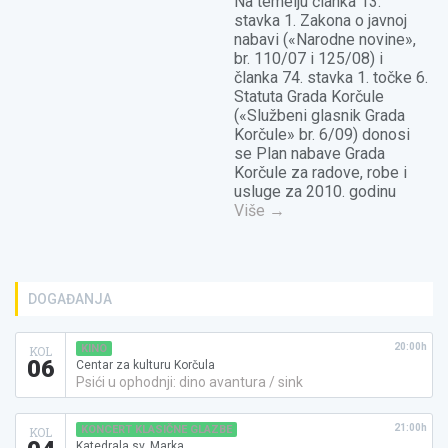
Na temelju članka 13.
stavka 1. Zakona o javnoj
nabavi («Narodne novine»,
br. 110/07 i 125/08) i
članka 74. stavka 1. točke 6.
Statuta Grada Korčule
(«Službeni glasnik Grada
Korčule» br. 6/09) donosi
se Plan nabave Grada
Korčule za radove, robe i
usluge za 2010. godinu
Više
→
DOGAĐANJA
20:00h
KINO
KOL
06
Centar za kulturu Korčula
Psići u ophodnji: dino avantura / sink
21:00h
KONCERT KLASIČNE GLAZBE
KOL
Katedrala sv. Marka