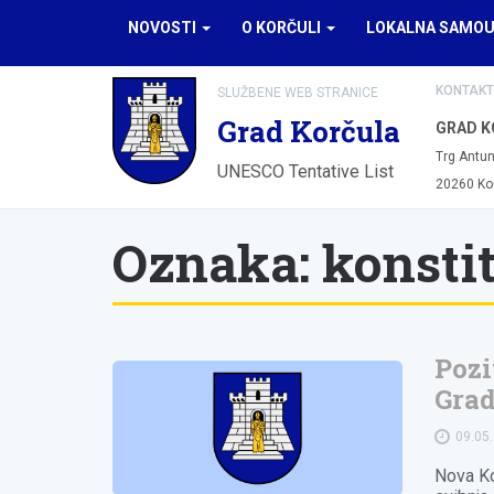
NOVOSTI
O KORČULI
LOKALNA SAMO
KONTAKT
SLUŽBENE WEB STRANICE
Grad Korčula
GRAD K
Trg Antun
UNESCO Tentative List
20260 Ko
Oznaka:
konstit
Pozi
Grad
09.05
Nova Ko