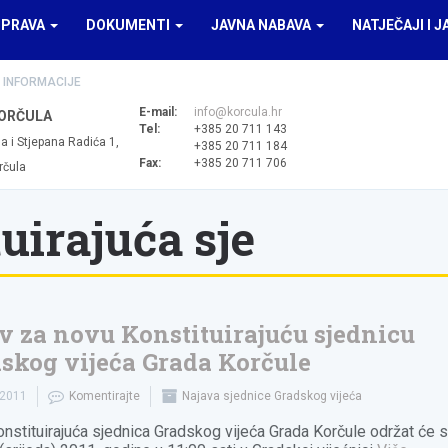
UPRAVA
DOKUMENTI
JAVNA NABAVA
NATJEČAJI I J
 INFORMACIJE
E-mail:
info@korcula.hr
ORČULA
Tel:
+385 20 711 143
a i Stjepana Radića 1,
+385 20 711 184
Fax:
+385 20 711 706
rčula
uirajuća sje
v za novu Konstituirajuću sjednicu
skog vijeća Grada Korčule
.2011
Komentirajte
Najava sjednice Gradskog vijeća
nstituirajuća sjednica Gradskog vijeća Grada Korčule održat će s