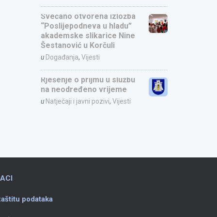
Svečano otvorena izložba
“Poslijepodneva u hladu”
akademske slikarice Nine
Šestanović u Korčuli
u
Događanja
,
Vijesti
Rješenje o prijmu u službu
na neodređeno vrijeme
u
Natječaji i javni pozivi
,
Vijesti
ACI
aštitu podataka