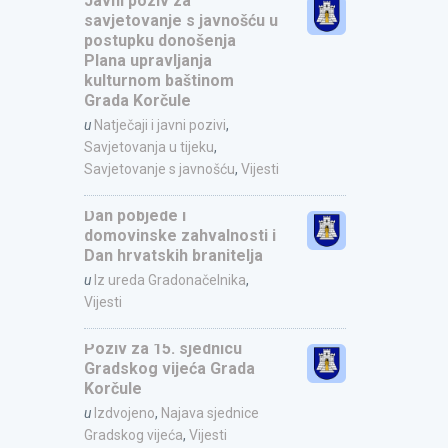
Javni poziv za
savjetovanje s javnošću u
postupku donošenja
Plana upravljanja
kulturnom baštinom
Grada Korčule
u
Natječaji i javni pozivi
,
Savjetovanja u tijeku
,
Savjetovanje s javnošću
,
Vijesti
Dan pobjede i
domovinske zahvalnosti i
Dan hrvatskih branitelja
u
Iz ureda Gradonačelnika
,
Vijesti
Poziv za 15. sjednicu
Gradskog vijeća Grada
Korčule
u
Izdvojeno
,
Najava sjednice
Gradskog vijeća
,
Vijesti