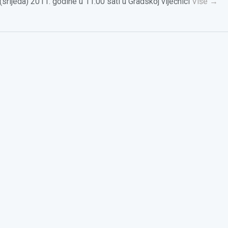
 (srijeda) 2011. godine u 11:00 sati u Gradskoj vijećnici
Više
→