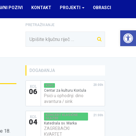
AVNI POZIVI
KONTAKT
PROJEKTI
OBRASCI
PRETRAŽIVANJE
Open 
DOGAĐANJA
20:00h
KINO
KOL
06
Centar za kulturu Korčula
Psići u ophodnji: dino
avantura / sink
KONCERT KLASIČNE
21:00h
KOL
GLAZBE
04
Katedrala sv. Marka
ZAGREBAČKI
e 18.
KVARTET