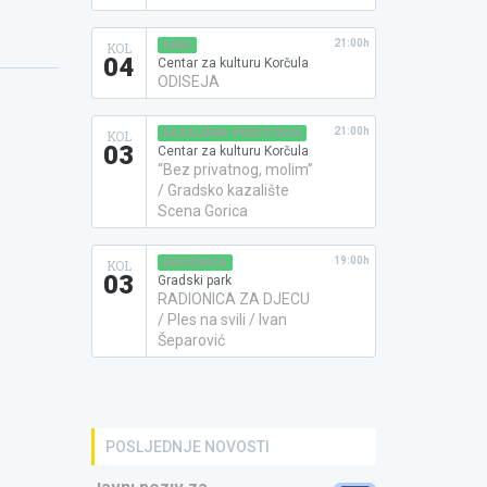
21:00h
KINO
KOL
04
Centar za kulturu Korčula
ODISEJA
21:00h
KAZALIŠNA PREDSTAVA
KOL
03
Centar za kulturu Korčula
“Bez privatnog, molim”
/ Gradsko kazalište
Scena Gorica
19:00h
RADIONICA
KOL
03
Gradski park
RADIONICA ZA DJECU
/ Ples na svili / Ivan
Šeparović
POSLJEDNJE NOVOSTI