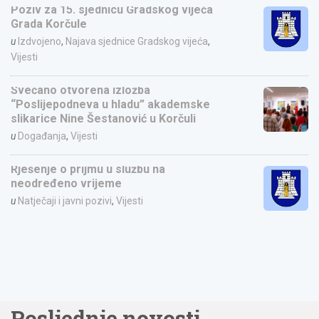
Poziv za 15. sjednicu Gradskog vijeća
Grada Korčule
u
Izdvojeno
,
Najava sjednice Gradskog vijeća
,
Vijesti
Svečano otvorena izložba
“Poslijepodneva u hladu” akademske
slikarice Nine Šestanović u Korčuli
u
Događanja
,
Vijesti
Rješenje o prijmu u službu na
neodređeno vrijeme
u
Natječaji i javni pozivi
,
Vijesti
Posljednje novosti