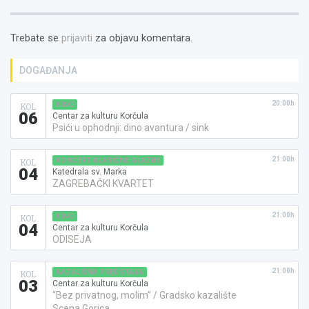
Trebate se
prijaviti
za objavu komentara.
DOGAĐANJA
20:00h
KINO
KOL
06
Centar za kulturu Korčula
Psići u ophodnji: dino avantura / sink
21:00h
KONCERT KLASIČNE GLAZBE
KOL
04
Katedrala sv. Marka
ZAGREBAČKI KVARTET
21:00h
KINO
KOL
04
Centar za kulturu Korčula
ODISEJA
21:00h
KAZALIŠNA PREDSTAVA
KOL
03
Centar za kulturu Korčula
“Bez privatnog, molim” / Gradsko kazalište
Scena Gorica