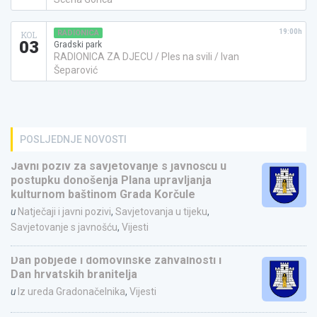
19:00h
RADIONICA
KOL
03
Gradski park
RADIONICA ZA DJECU / Ples na svili / Ivan
Šeparović
POSLJEDNJE NOVOSTI
Javni poziv za savjetovanje s javnošću u
postupku donošenja Plana upravljanja
kulturnom baštinom Grada Korčule
u
Natječaji i javni pozivi
,
Savjetovanja u tijeku
,
Savjetovanje s javnošću
,
Vijesti
Dan pobjede i domovinske zahvalnosti i
Dan hrvatskih branitelja
u
Iz ureda Gradonačelnika
,
Vijesti