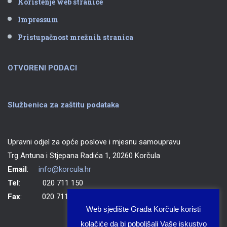
Korištenje web stranice
Impressum
Pristupačnost mrežnih stranica
OTVORENI PODACI
Službenica za zaštitu podataka
Upravni odjel za opće poslove i mjesnu samoupravu
Trg Antuna i Stjepana Radića 1, 20260 Korčula
Email
:
info@korcula.hr
Tel
: 020 711 150
Fax
: 020 711 702
Web sjedište Grada Korčule koristi
kolačiće da bi poboljšali Vaše iskustvo