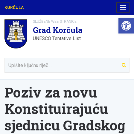
KORČULA
Navig
Open 
SLUŽBENE WEB STRANICE
Grad Korčula
UNESCO Tentative List
Poziv za novu
Konstituirajuću
sjednicu Gradskog