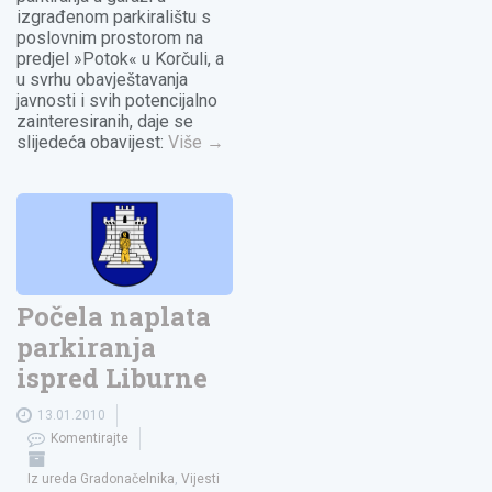
izgrađenom parkiralištu s
poslovnim prostorom na
predjel »Potok« u Korčuli, a
u svrhu obavještavanja
javnosti i svih potencijalno
zainteresiranih, daje se
slijedeća obavijest:
Više
→
Počela naplata
parkiranja
ispred Liburne
13.01.2010
Komentirajte
Iz ureda Gradonačelnika
,
Vijesti