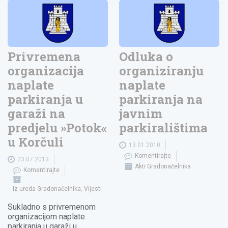
Privremena
Odluka o
organizacija
organiziranju
naplate
naplate
parkiranja u
parkiranja na
garaži na
javnim
predjelu »Potok«
parkiralištima
u Korčuli
13.01.2010
Komentirajte
23.07.2013
Akti Gradonačelnika
Komentirajte
Iz ureda Gradonačelnika
,
Vijesti
Sukladno s privremenom
organizacijom naplate
parkiranja u garaži u