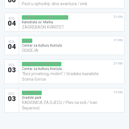
Psići u ophodnji: dino avantura / sink
21:00h
KONCERT KLASIČNE GLAZBE
KOL
04
Katedrala sv. Marka
ZAGREBAČKI KVARTET
21:00h
KINO
KOL
04
Centar za kulturu Korčula
ODISEJA
21:00h
KAZALIŠNA PREDSTAVA
KOL
03
Centar za kulturu Korčula
“Bez privatnog, molim” / Gradsko kazalište
Scena Gorica
19:00h
RADIONICA
KOL
03
Gradski park
RADIONICA ZA DJECU / Ples na svili / Ivan
Šeparović