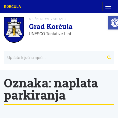
KORČULA
Navig
Ope
SLUŽBENE WEB STRANICE
Grad Korčula
UNESCO Tentative List
Oznaka:
naplata
parkiranja