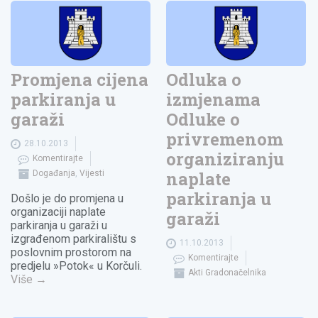
Promjena cijena
Odluka o
parkiranja u
izmjenama
garaži
Odluke o
privremenom
28.10.2013
organiziranju
Komentirajte
naplate
Događanja
,
Vijesti
parkiranja u
Došlo je do promjena u
organizaciji naplate
garaži
parkiranja u garaži u
izgrađenom parkiralištu s
11.10.2013
poslovnim prostorom na
Komentirajte
predjelu »Potok« u Korčuli.
Akti Gradonačelnika
Više
→