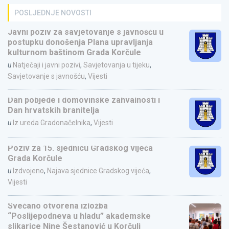
POSLJEDNJE NOVOSTI
Javni poziv za savjetovanje s javnošću u
postupku donošenja Plana upravljanja
kulturnom baštinom Grada Korčule
u
Natječaji i javni pozivi
,
Savjetovanja u tijeku
,
Savjetovanje s javnošću
,
Vijesti
Dan pobjede i domovinske zahvalnosti i
Dan hrvatskih branitelja
u
Iz ureda Gradonačelnika
,
Vijesti
Poziv za 15. sjednicu Gradskog vijeća
Grada Korčule
u
Izdvojeno
,
Najava sjednice Gradskog vijeća
,
Vijesti
Svečano otvorena izložba
“Poslijepodneva u hladu” akademske
slikarice Nine Šestanović u Korčuli