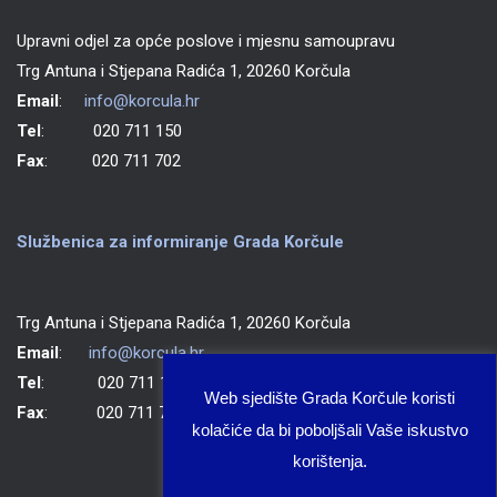
Upravni odjel za opće poslove i mjesnu samoupravu
Trg Antuna i Stjepana Radića 1, 20260 Korčula
Email
:
info@korcula.hr
Tel
: 020 711 150
Fax
: 020 711 702
Službenica za informiranje Grada Korčule
Trg Antuna i Stjepana Radića 1, 20260 Korčula
Email
:
info@korcula.hr
Tel
: 020 711 150
Web sjedište Grada Korčule koristi
Fax
: 020 711 702
kolačiće da bi poboljšali Vaše iskustvo
korištenja.