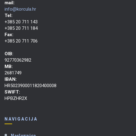
mail:
info@korcula.hr
Tel:
+385 20 711 143
+385 20 711 184
Fax:
+385 20 711 706
OIB:
92770362982
MB:
2681749
IBAN:
HR5023900011820400008
SWIFT:
HPBZHR2X
NAVIGACIJA
Naslovnica