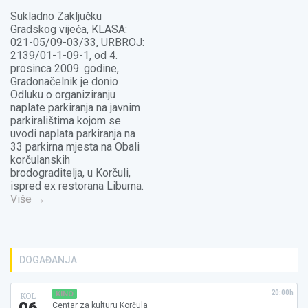
Sukladno Zaključku
Gradskog vijeća, KLASA:
021-05/09-03/33, URBROJ:
2139/01-1-09-1, od 4.
prosinca 2009. godine,
Gradonačelnik je donio
Odluku o organiziranju
naplate parkiranja na javnim
parkiralištima kojom se
uvodi naplata parkiranja na
33 parkirna mjesta na Obali
korčulanskih
brodograditelja, u Korčuli,
ispred ex restorana Liburna.
Više
→
DOGAĐANJA
20:00h
KINO
KOL
06
Centar za kulturu Korčula