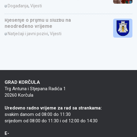
u
Događanja
,
Vijesti
Rješenje o prijmu u službu na
neodređeno vrijeme
u
Natječaji i javni pozivi
,
Vijesti
GRAD KORČULA
Trg Antuna i Stjepana Radića 1
20260 Korčula
Uredovno radno vrijeme za rad sa strankama:
svakim danom od 08:00 do 11:30
srijedom od 08:00 do 11:30 i od 12:00 do 14:30
E-