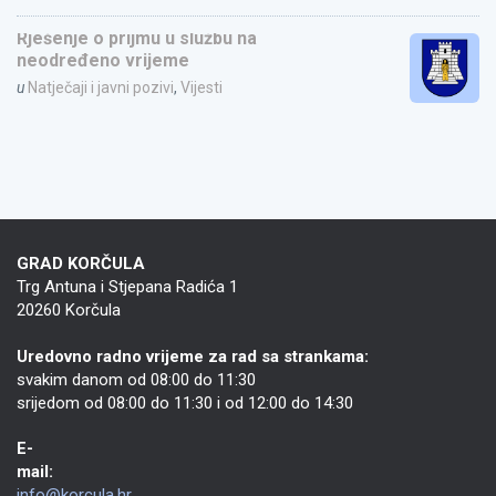
Rješenje o prijmu u službu na
neodređeno vrijeme
u
Natječaji i javni pozivi
,
Vijesti
GRAD KORČULA
Trg Antuna i Stjepana Radića 1
20260 Korčula
Uredovno radno vrijeme za rad sa strankama:
svakim danom od 08:00 do 11:30
srijedom od 08:00 do 11:30 i od 12:00 do 14:30
E-
mail:
info@korcula.hr