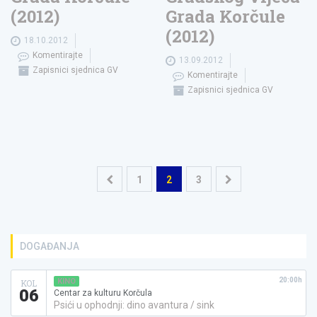
(2012)
Grada Korčule
(2012)
18.10.2012
Komentirajte
13.09.2012
Zapisnici sjednica GV
Komentirajte
Zapisnici sjednica GV
Navigacija
1
2
3
objava
DOGAĐANJA
20:00h
KINO
KOL
06
Centar za kulturu Korčula
Psići u ophodnji: dino avantura / sink