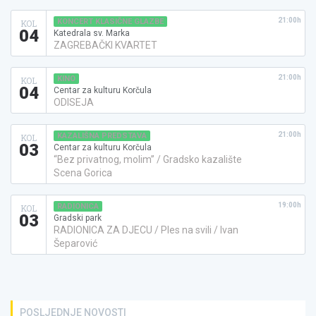
21:00h
KONCERT KLASIČNE GLAZBE
KOL
04
Katedrala sv. Marka
ZAGREBAČKI KVARTET
21:00h
KINO
KOL
04
Centar za kulturu Korčula
ODISEJA
21:00h
KAZALIŠNA PREDSTAVA
KOL
03
Centar za kulturu Korčula
“Bez privatnog, molim” / Gradsko kazalište
Scena Gorica
19:00h
RADIONICA
KOL
03
Gradski park
RADIONICA ZA DJECU / Ples na svili / Ivan
Šeparović
POSLJEDNJE NOVOSTI