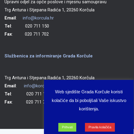
Upravni odjel za opće poslove i mjesnu samoupravu
Trg Antuna i Stjepana Radića 1, 20260 Korčula
Email
:
info@korcula.hr
Tel
: 020 711 150
Fax
: 020 711 702
Službenica za informiranje Grada Korčule
Trg Antuna i Stjepana Radića 1, 20260 Korčula
Email
:
info@korcula.hr
Web sjedište Grada Korčule koristi
Tel
: 020 711 150
kolačiće da bi poboljšali Vaše iskustvo
Fax
: 020 711 702
korištenja.
Prihvati
Pravila kolačića