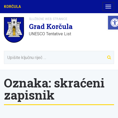
KORČULA
Navig
Ope
SLUŽBENE WEB STRANICE
Grad Korčula
UNESCO Tentative List
Oznaka:
skraćeni
zapisnik