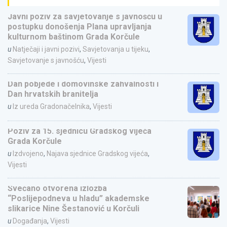
Javni poziv za savjetovanje s javnošću u
postupku donošenja Plana upravljanja
kulturnom baštinom Grada Korčule
u
Natječaji i javni pozivi
,
Savjetovanja u tijeku
,
Savjetovanje s javnošću
,
Vijesti
Dan pobjede i domovinske zahvalnosti i
Dan hrvatskih branitelja
u
Iz ureda Gradonačelnika
,
Vijesti
Poziv za 15. sjednicu Gradskog vijeća
Grada Korčule
u
Izdvojeno
,
Najava sjednice Gradskog vijeća
,
Vijesti
Svečano otvorena izložba
“Poslijepodneva u hladu” akademske
slikarice Nine Šestanović u Korčuli
u
Događanja
,
Vijesti