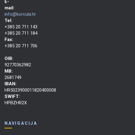
E-
mail:
info@korcula.hr
Tel:
+385 20 711 143
+385 20 711 184
Fax:
+385 20 711 706
OIB:
92770362982
MB:
2681749
IBAN:
HR5023900011820400008
SWIFT:
HPBZHR2X
NAVIGACIJA