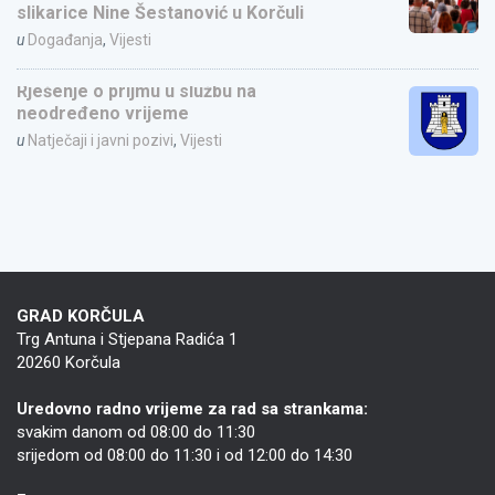
slikarice Nine Šestanović u Korčuli
u
Događanja
,
Vijesti
Rješenje o prijmu u službu na
neodređeno vrijeme
u
Natječaji i javni pozivi
,
Vijesti
GRAD KORČULA
Trg Antuna i Stjepana Radića 1
20260 Korčula
Uredovno radno vrijeme za rad sa strankama:
svakim danom od 08:00 do 11:30
srijedom od 08:00 do 11:30 i od 12:00 do 14:30