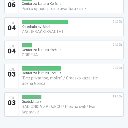
06
Centar za kulturu Korčula
Psići u ophodnji: dino avantura / sink
21:00h
KONCERT KLASIČNE GLAZBE
KOL
04
Katedrala sv. Marka
ZAGREBAČKI KVARTET
21:00h
KINO
KOL
04
Centar za kulturu Korčula
ODISEJA
21:00h
KAZALIŠNA PREDSTAVA
KOL
03
Centar za kulturu Korčula
“Bez privatnog, molim” / Gradsko kazalište
Scena Gorica
19:00h
RADIONICA
KOL
03
Gradski park
RADIONICA ZA DJECU / Ples na svili / Ivan
Šeparović