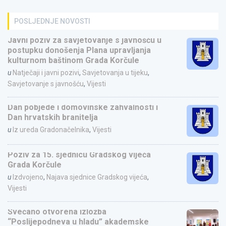
POSLJEDNJE NOVOSTI
Javni poziv za savjetovanje s javnošću u
postupku donošenja Plana upravljanja
kulturnom baštinom Grada Korčule
u
Natječaji i javni pozivi
,
Savjetovanja u tijeku
,
Savjetovanje s javnošću
,
Vijesti
Dan pobjede i domovinske zahvalnosti i
Dan hrvatskih branitelja
u
Iz ureda Gradonačelnika
,
Vijesti
Poziv za 15. sjednicu Gradskog vijeća
Grada Korčule
u
Izdvojeno
,
Najava sjednice Gradskog vijeća
,
Vijesti
Svečano otvorena izložba
“Poslijepodneva u hladu” akademske