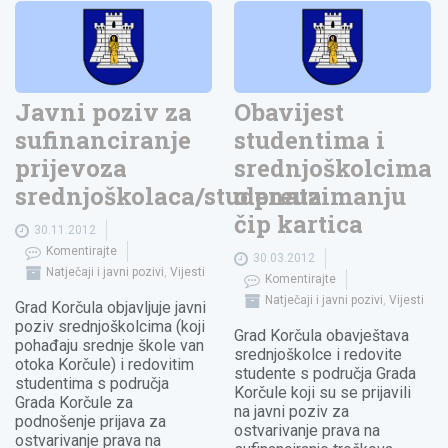
Javni poziv za
Obavijest
sufinanciranje
studentima i
prijevoza
srednjoškolcima
srednjoškolaca/studenata
o preuzimanju
čip kartica
30.11.2012
Komentirajte
30.03.2012
Natječaji i javni pozivi
,
Vijesti
Komentirajte
Natječaji i javni pozivi
,
Vijesti
Grad Korčula objavljuje javni
poziv srednjoškolcima (koji
Grad Korčula obavještava
pohađaju srednje škole van
srednjoškolce i redovite
otoka Korčule) i redovitim
studente s područja Grada
studentima s područja
Korčule koji su se prijavili
Grada Korčule za
na javni poziv za
podnošenje prijava za
ostvarivanje prava na
ostvarivanje prava na