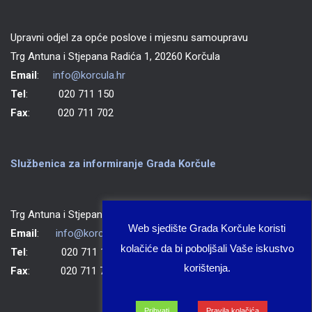
Upravni odjel za opće poslove i mjesnu samoupravu
Trg Antuna i Stjepana Radića 1, 20260 Korčula
Email
:
info@korcula.hr
Tel
: 020 711 150
Fax
: 020 711 702
Službenica za informiranje Grada Korčule
Trg Antuna i Stjepana Radića 1, 20260 Korčula
Web sjedište Grada Korčule koristi
Email
:
info@korcula.hr
kolačiće da bi poboljšali Vaše iskustvo
Tel
: 020 711 150
korištenja.
Fax
: 020 711 702
Prihvati
Pravila kolačića