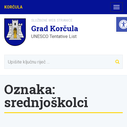
KORČULA
Navig
Ope
SLUŽBENE WEB STRANICE
Grad Korčula
UNESCO Tentative List
Oznaka:
srednjoškolci