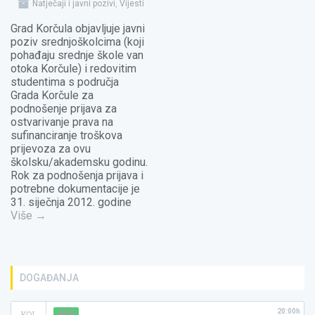
Natječaji i javni pozivi
,
Vijesti
Grad Korčula objavljuje javni
poziv srednjoškolcima (koji
pohađaju srednje škole van
otoka Korčule) i redovitim
studentima s područja
Grada Korčule za
podnošenje prijava za
ostvarivanje prava na
sufinanciranje troškova
prijevoza za ovu
školsku/akademsku godinu.
Rok za podnošenja prijava i
potrebne dokumentacije je
31. siječnja 2012. godine
Više
→
DOGAĐANJA
20:00h
KINO
KOL