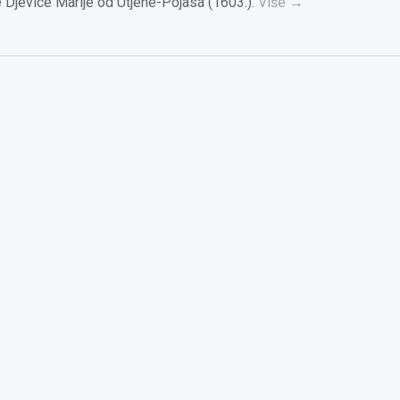
 Djevice Marije od Utjehe-Pojasa (1603.).
Više
→