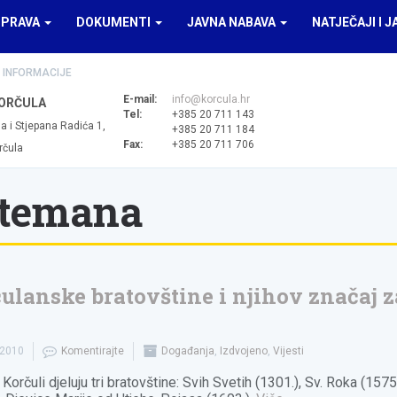
UPRAVA
DOKUMENTI
JAVNA NABAVA
NATJEČAJI I J
 INFORMACIJE
E-mail:
info@korcula.hr
ORČULA
Tel:
+385 20 711 143
a i Stjepana Radića 1,
+385 20 711 184
Fax:
+385 20 711 706
rčula
etemana
ulanske bratovštine i njihov značaj z
d
.2010
Komentirajte
Događanja
,
Izdvojeno
,
Vijesti
Korčuli djeluju tri bratovštine: Svih Svetih (1301.), Sv. Roka (1575.