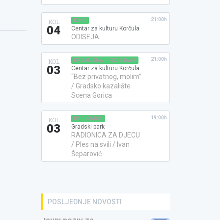
21:00h
KINO
KOL
04
Centar za kulturu Korčula
ODISEJA
21:00h
KAZALIŠNA PREDSTAVA
KOL
03
Centar za kulturu Korčula
“Bez privatnog, molim”
/ Gradsko kazalište
Scena Gorica
19:00h
RADIONICA
KOL
03
Gradski park
RADIONICA ZA DJECU
/ Ples na svili / Ivan
Šeparović
POSLJEDNJE NOVOSTI