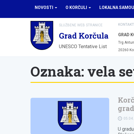
NOVOSTI
O KORČULI
LOKALNA SAMO
KONTAKT
SLUŽBENE WEB STRANICE
Grad Korčula
GRAD K
Trg Antun
UNESCO Tentative List
20260 Ko
Oznaka:
vela s
Korč
gra
05.04
U gradu 