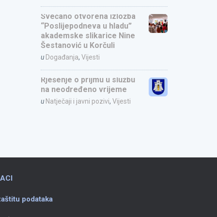
Svečano otvorena izložba
“Poslijepodneva u hladu”
akademske slikarice Nine
Šestanović u Korčuli
u
Događanja
,
Vijesti
Rješenje o prijmu u službu
na neodređeno vrijeme
u
Natječaji i javni pozivi
,
Vijesti
ACI
aštitu podataka