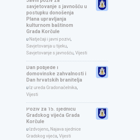
Javni poziv za
savjetovanje s javnošću u
postupku donošenja
Plana upravljanja
kulturnom baštinom
Grada Korčule
u
Natječaji i javni pozivi
,
Savjetovanja u tijeku
,
Savjetovanje s javnošću
,
Vijesti
Dan pobjede i
domovinske zahvalnosti i
Dan hrvatskih branitelja
u
Iz ureda Gradonačelnika
,
Vijesti
Poziv za 15. sjednicu
Gradskog vijeća Grada
Korčule
u
Izdvojeno
,
Najava sjednice
Gradskog vijeća
,
Vijesti