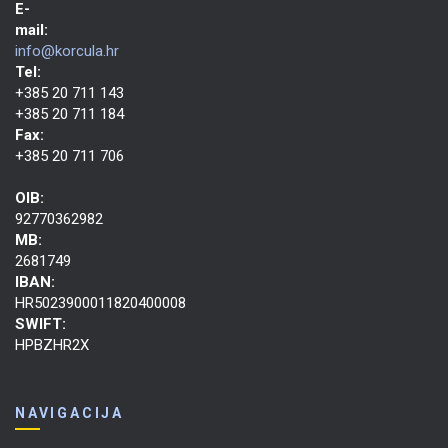
E-
mail:
info@korcula.hr
Tel:
+385 20 711 143
+385 20 711 184
Fax:
+385 20 711 706
OIB:
92770362982
MB:
2681749
IBAN:
HR5023900011820400008
SWIFT:
HPBZHR2X
NAVIGACIJA