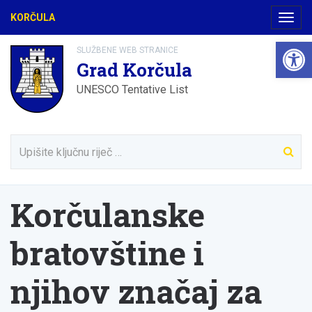
KORČULA
Navig
Open 
SLUŽBENE WEB STRANICE
Grad Korčula
UNESCO Tentative List
Korčulanske
bratovštine i
njihov značaj za