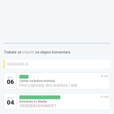
prozoru)
Trebate se
prijaviti
za objavu komentara.
DOGAĐANJA
20:00h
KINO
KOL
06
Centar za kulturu Korčula
Psići u ophodnji: dino avantura / sink
21:00h
KONCERT KLASIČNE GLAZBE
KOL
04
Katedrala sv. Marka
ZAGREBAČKI KVARTET