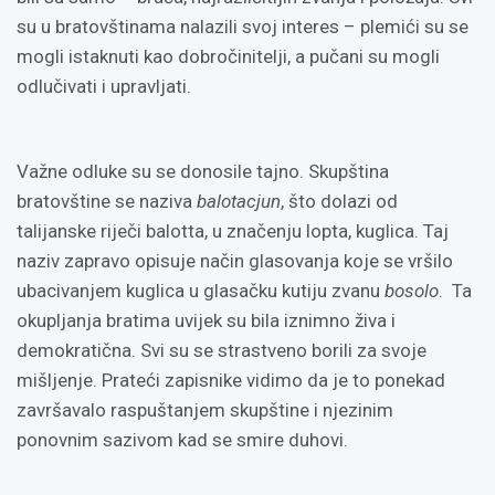
su u bratovštinama nalazili svoj interes – plemići su se
mogli istaknuti kao dobročinitelji, a pučani su mogli
odlučivati i upravljati.
Važne odluke su se donosile tajno. Skupština
bratovštine se naziva
balotacjun
, što dolazi od
talijanske riječi balotta, u značenju lopta, kuglica. Taj
naziv zapravo opisuje način glasovanja koje se vršilo
ubacivanjem kuglica u glasačku kutiju zvanu
bosolo
. Ta
okupljanja bratima uvijek su bila iznimno živa i
demokratična. Svi su se strastveno borili za svoje
mišljenje. Prateći zapisnike vidimo da je to ponekad
završavalo raspuštanjem skupštine i njezinim
ponovnim sazivom kad se smire duhovi.