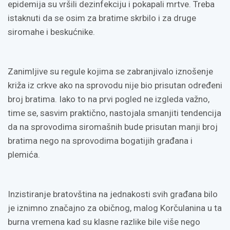
epidemija su vršili dezinfekciju i pokapali mrtve. Treba
istaknuti da se osim za bratime skrbilo i za druge
siromahe i beskućnike.
Zanimljive su regule kojima se zabranjivalo iznošenje
križa iz crkve ako na sprovodu nije bio prisutan određeni
broj bratima. Iako to na prvi pogled ne izgleda važno,
time se, sasvim praktično, nastojala smanjiti tendencija
da na sprovodima siromašnih bude prisutan manji broj
bratima nego na sprovodima bogatijih građana i
plemića.
Inzistiranje bratovština na jednakosti svih građana bilo
je iznimno značajno za običnog, malog Korčulanina u ta
burna vremena kad su klasne razlike bile više nego