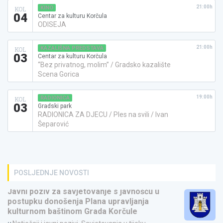
21:00h
KINO
KOL
04
Centar za kulturu Korčula
ODISEJA
21:00h
KAZALIŠNA PREDSTAVA
KOL
03
Centar za kulturu Korčula
“Bez privatnog, molim” / Gradsko kazalište
Scena Gorica
19:00h
RADIONICA
KOL
03
Gradski park
RADIONICA ZA DJECU / Ples na svili / Ivan
Šeparović
POSLJEDNJE NOVOSTI
Javni poziv za savjetovanje s javnošću u
postupku donošenja Plana upravljanja
kulturnom baštinom Grada Korčule