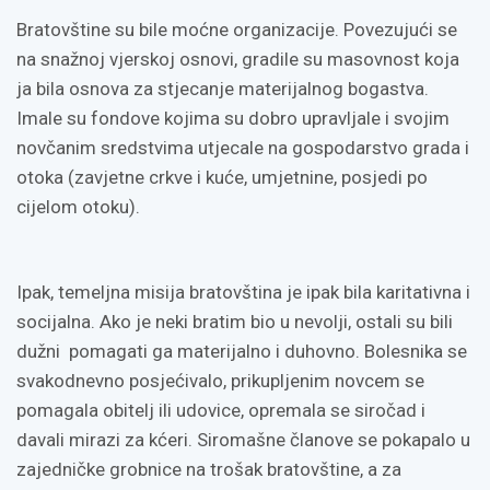
Bratovštine su bile moćne organizacije. Povezujući se
na snažnoj vjerskoj osnovi, gradile su masovnost koja
ja bila osnova za stjecanje materijalnog bogastva.
Imale su fondove kojima su dobro upravljale i svojim
novčanim sredstvima utjecale na gospodarstvo grada i
otoka (zavjetne crkve i kuće, umjetnine, posjedi po
cijelom otoku).
Ipak, temeljna misija bratovština je ipak bila karitativna i
socijalna. Ako je neki bratim bio u nevolji, ostali su bili
dužni pomagati ga materijalno i duhovno. Bolesnika se
svakodnevno posjećivalo, prikupljenim novcem se
pomagala obitelj ili udovice, opremala se siročad i
davali mirazi za kćeri. Siromašne članove se pokapalo u
zajedničke grobnice na trošak bratovštine, a za