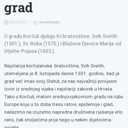
grad
05.04.2010
Komentirajte
U gradu Korčuli djeluju tri bratovštine: Svih Svetih
(1301.), Sv. Roka (1575.) i Blažene Djevice Marije od
Utjehe-Pojasa (1603.).
Najstarija korčulanska bratovština, Svih Svetih,
utemeljena je 8. listopada davne 1301. godine, kad je
grad već imao svoj Statut, za nas najvažniji povijesni
izvor iz srednjeg vijeka i najstariji zakonik u Hrvata.
Tako u Korčuli, malom srednjovjekovnom gradu na rubu
Europe koju u to doba tresu ratovi, epidemije i glad,
nailazimo na izuzetno napredna društvena rješenja vrlo
rano, čak stoljećima prije nego u nekim dijelovima
svijeta.