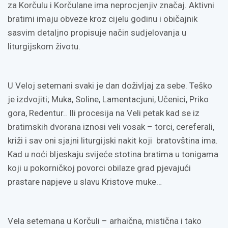
za Korčulu i Korčulane ima neprocjenjiv značaj. Aktivni
bratimi imaju obveze kroz cijelu godinu i običajnik
sasvim detaljno propisuje način sudjelovanja u
liturgijskom životu.
U Veloj setemani svaki je dan doživljaj za sebe. Teško
je izdvojiti; Muka, Soline, Lamentacjuni, Učenici, Priko
gora, Redentur.. Ili procesija na Veli petak kad se iz
bratimskih dvorana iznosi veli vosak – torci, cereferali,
križi i sav oni sjajni liturgijski nakit koji bratovština ima.
Kad u noći bljeskaju svijeće stotina bratima u tonigama
koji u pokorničkoj povorci obilaze grad pjevajući
prastare napjeve u slavu Kristove muke…
Vela setemana u Korčuli – arhaična, mistična i tako