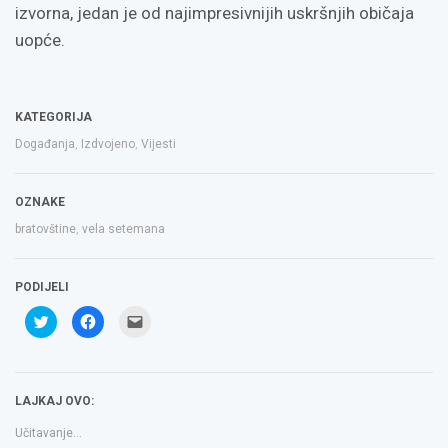
izvorna, jedan je od najimpresivnijih uskršnjih običaja
uopće.
KATEGORIJA
Događanja
,
Izdvojeno
,
Vijesti
OZNAKE
bratovštine
,
vela setemana
PODIJELI
Podijeli
Klikom
Click
na
podijelite
to
Twitteru
na
email
(Otvara
Facebooku(Otvara
a
se
se
link
u
u
to
novom
novom
a
LAJKAJ OVO:
prozoru)
prozoru)
friend(Otvara
se
u
Učitavanje...
novom