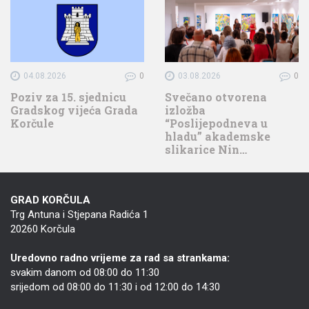
04.08.2026
0
03.08.2026
0
Poziv za 15. sjednicu
Svečano otvorena
Gradskog vijeća Grada
izložba
Korčule
“Poslijepodneva u
hladu” akademske
slikarice Nin…
GRAD KORČULA
Trg Antuna i Stjepana Radića 1
20260 Korčula
Uredovno radno vrijeme za rad sa strankama:
svakim danom od 08:00 do 11:30
srijedom od 08:00 do 11:30 i od 12:00 do 14:30