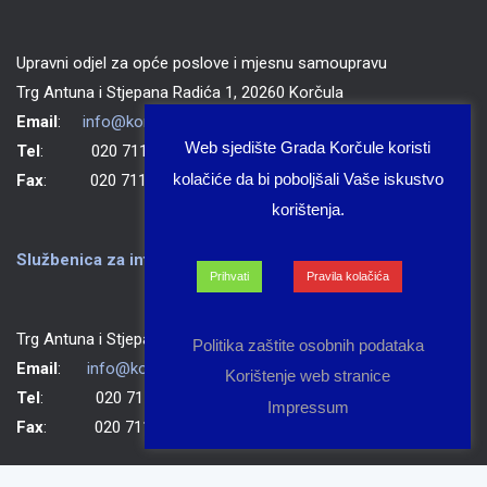
Upravni odjel za opće poslove i mjesnu samoupravu
Trg Antuna i Stjepana Radića 1, 20260 Korčula
Email
:
info@korcula.hr
Web sjedište Grada Korčule koristi
Tel
: 020 711 150
kolačiće da bi poboljšali Vaše iskustvo
Fax
: 020 711 702
korištenja.
Službenica za informiranje Grada Korčule
Prihvati
Pravila kolačića
Trg Antuna i Stjepana Radića 1, 20260 Korčula
Politika zaštite osobnih podataka
Email
:
info@korcula.hr
Korištenje web stranice
Tel
: 020 711 150
Impressum
Fax
: 020 711 702