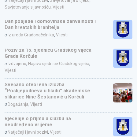
u
Natječaji i javni pozivi
,
Savjetovanja u tijeku
,
Savjetovanje s javnošću
,
Vijesti
Dan pobjede i domovinske zahvalnosti i
Dan hrvatskih branitelja
u
Iz ureda Gradonačelnika
,
Vijesti
Poziv za 15. sjednicu Gradskog vijeća
Grada Korčule
u
Izdvojeno
,
Najava sjednice Gradskog vijeća
,
Vijesti
Svečano otvorena izložba
“Poslijepodneva u hladu” akademske
slikarice Nine Šestanović u Korčuli
u
Događanja
,
Vijesti
Rješenje o prijmu u službu na
neodređeno vrijeme
u
Natječaji i javni pozivi
,
Vijesti