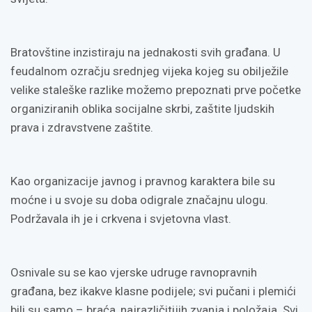
Bratovštine inzistiraju na jednakosti svih građana. U
feudalnom ozračju srednjeg vijeka kojeg su obilježile
velike staleške razlike možemo prepoznati prve početke
organiziranih oblika socijalne skrbi, zaštite ljudskih
prava i zdravstvene zaštite.
Kao organizacije javnog i pravnog karaktera bile su
moćne i u svoje su doba odigrale značajnu ulogu.
Podržavala ih je i crkvena i svjetovna vlast.
Osnivale su se kao vjerske udruge ravnopravnih
građana, bez ikakve klasne podijele; svi pučani i plemići
bili su samo – braća, najrazličitijih zvanja i položaja. Svi